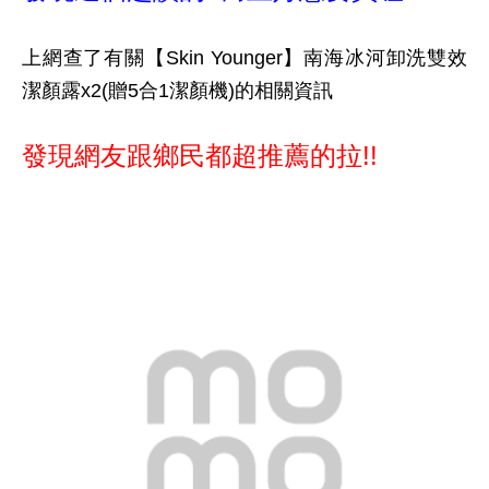
上網查了有關【Skin Younger】南海冰河卸洗雙效
潔顏露x2(贈5合1潔顏機)的相關資訊
發現網友跟鄉民都超推薦的拉!!