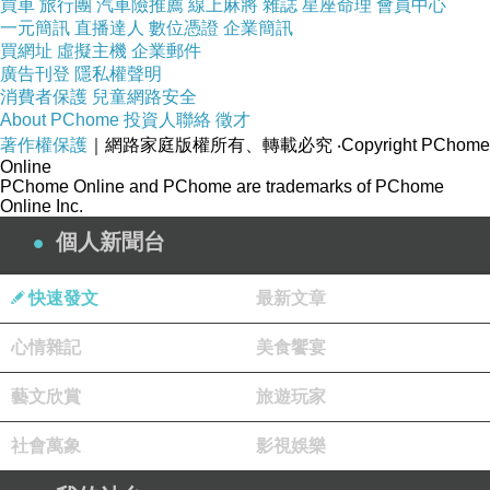
買車
旅行團
汽車險推薦
線上麻將
雜誌
星座命理
會員中心
一元簡訊
直播達人
數位憑證
企業簡訊
買網址
虛擬主機
企業郵件
廣告刊登
品號：1637574
隱私權聲明
消費者保護
兒童網路安全
About PChome
投資人聯絡
徵才
著作權保護
｜網路家庭版權所有、轉載必究
‧Copyright PChome
Online
卸洗一次完成 清爽好舒服
PChome Online and PChome are trademarks of PChome
含 醣蛋白成分 延緩肌膚老化
Online Inc.
超保濕 水嫩 柔滑
個人新聞台
贈 五合一全方位深層清潔洗臉機
快速發文
最新文章
輕巧好攜帶，外出旅遊、洽公隨身帶著走
心情雜記
美食饗宴
藝文欣賞
旅遊玩家
社會萬象
影視娛樂