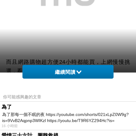
而且網路購物超方便24小時都能買，上網慢慢挑
選，看看網友鄉民心得文，
繼續閱讀
以及推薦
【Skin Younger】南海冰河卸洗雙效潔顏
你可能感興趣的文章
露x2(贈5合1潔顏機)
哪裡買最便宜.最划算!
為了
為了那每一個不眠的夜 https://youtube.com/shorts/021xLpZ0W9g?
查了很多【Skin Younger】南海冰河卸洗雙效潔顏
is=9VvB2Aqpnp3WIKzl https://youtu.be/T9R6YZ294Hc?is=
露x2(贈5合1潔顏機)的開箱.分享.評論跟比價的結
16 小時前
果，發現它真的很棒!!!
愛情三十六計，圍魏救趙