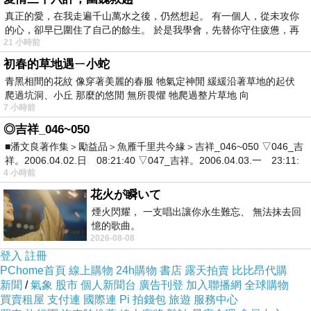
真正的愛，在我走遍千山萬水之後，仍然想起。 有一個人，從未攻你
的心，卻早已圍住了自己的餘生。 於是我學會，先替你守住疲憊，再
而且在網路上購買，品質有保障又有七天鑑賞期，
21 小時前
不滿意可以退貨也不用擔心買貴!
初春的草地遇ㄧ小蛇
青黑相間的花紋 像穿著美麗的春服 牠氣定神閒 緩緩沿著草地的起伏
爬過坑洞、小丘 那麼的悠閒 無所畏懼 牠爬過整片草地 向
你一定要來看看【Skin Younger】南海冰河卸洗雙
7 小時前
效潔顏露x2(贈5合1潔顏機)~~
◎吉祥_046~050
■潘文良著作集＞勵益品＞魚雁千里共今緣＞吉祥_046~050 ▽046_吉
我是在這裡買的，多比較不吃虧唷!!
祥。2006.04.02.日 08:21:40 ▽047_吉祥。2006.04.03.一 23:11:
:
4 小時前
花火が瞬いて
煙火閃耀， 一支唱出讓你永生難忘、 無法抹去回
憶的歌曲。
2026-08-08
:
商品訊息
登入
註冊
PChome首頁
線上購物
24h購物
書店
露天拍賣
比比昂代購
新聞
/
氣象
股市
個人新聞台
廣告刊登
加入聯播網
全球購物
買賣租屋
支付連
國際連
Pi 拍錢包
旅遊
服務中心