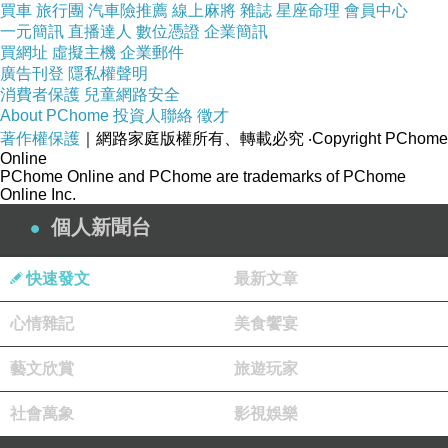
買車
旅行團
汽車險推薦
線上麻將
雜誌
星座命理
會員中心
一元簡訊
直播達人
數位憑證
企業簡訊
買網址
虛擬主機
企業郵件
廣告刊登
隱私權聲明
消費者保護
兒童網路安全
About PChome
投資人聯絡
徵才
著作權保護
｜網路家庭版權所有、轉載必究
‧Copyright PChome
Online
PChome Online and PChome are trademarks of PChome
Online Inc.
個人新聞台
快速發文
最新文章
心情雜記
美食饗宴
藝文欣賞
旅遊玩家
社會萬象
影視娛樂