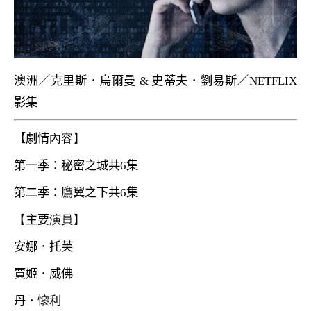
澳洲／克里斯．烏爾曼
&
史蒂夫．劉易斯
／
NETFLIX
影集
【劇情
內容】
第一季：秘密之城共
6
集
第二季：鷹翼之下共
6
集
【
主要
演員】
安娜．托芙
賈姬．威佛
丹．懷利