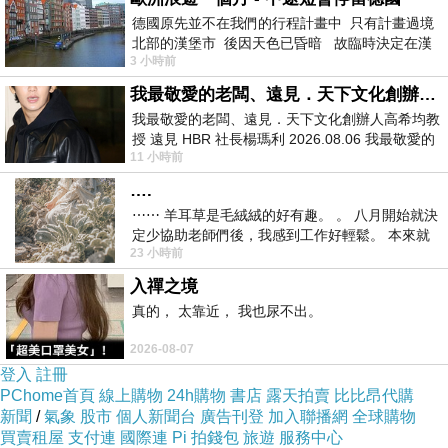
｛午夜彌撒MIDNIGHT MASS｝
下一篇：
德國原先並不在我們的行程計畫中 只有計畫過境
北部的漢堡市 後因天色已昏暗 故臨時決定在漢
3 小時前
堡市吃晚餐和過夜
我最敬愛的老闆、遠見．天下文化創辦人高希均教授
我最敬愛的老闆、遠見．天下文化創辦人高希均教
授 遠見 HBR 社長楊瑪利 2026.08.06 我最敬愛的
11 小時前
老闆、遠見．天下文化創辦人高希均教
….
⋯⋯ 羊耳草是毛絨絨的好有趣。 。 八月開始就決
定少協助老師們後，我感到工作好輕鬆。 本來就
23 小時前
不是我的工作啊。 真
入禪之境
真的， 太靠近， 我也尿不出。
2026-08-07
登入
註冊
PChome首頁
線上購物
24h購物
書店
露天拍賣
比比昂代購
新聞
/
氣象
股市
個人新聞台
廣告刊登
加入聯播網
全球購物
買賣租屋
支付連
國際連
Pi 拍錢包
旅遊
服務中心