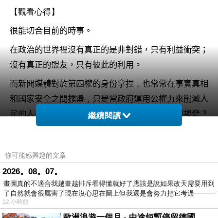
【觀看心得】
很能切合目前的時事。
在政治的世界裡沒有真正的是非對錯，只有利益衝突；
沒有真正的盟友，只有彼此的利用。
而新聞媒體對於第四權的身份拿捏
，
也常常在事實真相
和國家安全之間擺盪
，
只是當政府運用公權
力
來削減人
民的人身自由時
，
媒體是否有勇氣跳出來監
督
和揭發？
繼續閱讀
道德勇氣很少能在政治人物身上看到，因為身處黑暗之
中，若沒有足夠的光明，就只有一起淪喪。
你可能感興趣的文章
2026。08。07。
畫圖真的不適合我越畫越排斥看得懂就好了應該是說如果改天需要用到
了自然就會很厲害了現在沒心思在圖上但我還是會努力把它考過———
12 小時前
｛指定倖存者Designated Survivor｝
上一篇：
歐洲浪遊一個月 - 中途短暫停留德國