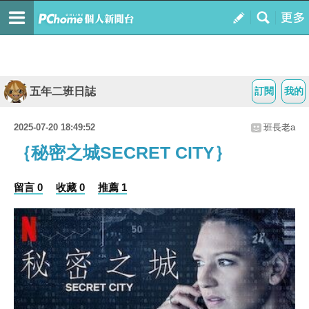
五年二班日誌
訂閱
我的
2025-07-20 18:49:52
班長老a
｛秘密之城SECRET CITY｝
留言 0
收藏 0
推薦 1