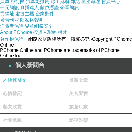
買車
旅行團
汽車險推薦
線上麻將
雜誌
星座命理
會員中心
一元簡訊
直播達人
數位憑證
企業簡訊
買網址
虛擬主機
企業郵件
廣告刊登
隱私權聲明
消費者保護
兒童網路安全
About PChome
投資人聯絡
徵才
著作權保護
｜網路家庭版權所有、轉載必究
‧Copyright PChome
Online
PChome Online and PChome are trademarks of PChome
Online Inc.
個人新聞台
快速發文
最新文章
心情雜記
美食饗宴
藝文欣賞
旅遊玩家
社會萬象
影視娛樂