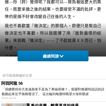
做—你（妳）覺得呢？我都可以—揹負著這麼大的責
任，既要承擔之後的結果，也要接受不滿的批評，更
慘的是搞不好會改變自己往後的人生。
我也不喜歡當『做決定』的那個人，即便只是幫自己
做決定也不喜歡，所以我選擇了用『面對最壞的結
果』來挑戰『做決定』——了不起就是ＸＸ而已，怕
什麼。
繼續閱讀
凡事都會有條後路，不管那條後路是好是壞。
你可能感興趣的文章
阿我阿龍 56
今日的遺書-好日子
上一篇：
「我總覺得你大老遠跑來不是為了牽線搭橋？」龍疆對梅麗特說話的語
氣聽起來近乎無聊透頂了。 這次輪到梅麗特眺望大海和懸崖
今日的遺書-歸屬感
下一篇：
2026-08-06
希伯來書 - 離棄真道的後果