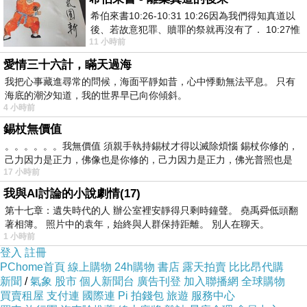
希伯來書10:26-10:31 10:26因為我們得知真道以
後、若故意犯罪、贖罪的祭就再沒有了． 10:27惟
11 小時前
有戰懼等候審判和那燒滅眾敵人的烈火
愛情三十六計，瞞天過海
我把心事藏進尋常的問候，海面平靜如昔，心中悸動無法平息。 只有
海底的潮汐知道，我的世界早已向你傾斜。
4 小時前
錫杖無價值
。。。。。。我無價值 須親手執持錫杖才得以滅除煩惱 錫杖你修的，
己力因力是正力，佛像也是你修的，己力因力是正力，佛光普照也是
17 小時前
我與AI討論的小說劇情(17)
第十七章：遺失時代的人 辦公室裡安靜得只剩時鐘聲。 堯禹舜低頭翻
著相簿。 照片中的袁年，始終與人群保持距離。 別人在聊天。
1 小時前
登入
註冊
PChome首頁
線上購物
24h購物
書店
露天拍賣
比比昂代購
新聞
/
氣象
股市
個人新聞台
廣告刊登
加入聯播網
全球購物
買賣租屋
支付連
國際連
Pi 拍錢包
旅遊
服務中心