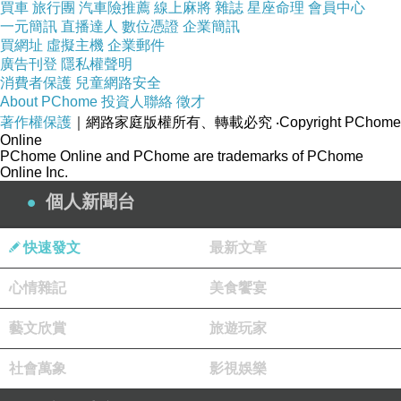
買車
旅行團
汽車險推薦
線上麻將
雜誌
星座命理
會員中心
一元簡訊
直播達人
數位憑證
企業簡訊
買網址
虛擬主機
企業郵件
廣告刊登
隱私權聲明
消費者保護
兒童網路安全
About PChome
投資人聯絡
徵才
著作權保護
｜網路家庭版權所有、轉載必究
‧Copyright PChome
Online
PChome Online and PChome are trademarks of PChome
Online Inc.
個人新聞台
快速發文
最新文章
炸薯條（
1
份
/60
元），份量不算多，薯條切成波浪狀，有些許厚度，吃
起來比較有口感。
心情雜記
美食饗宴
藝文欣賞
旅遊玩家
社會萬象
影視娛樂