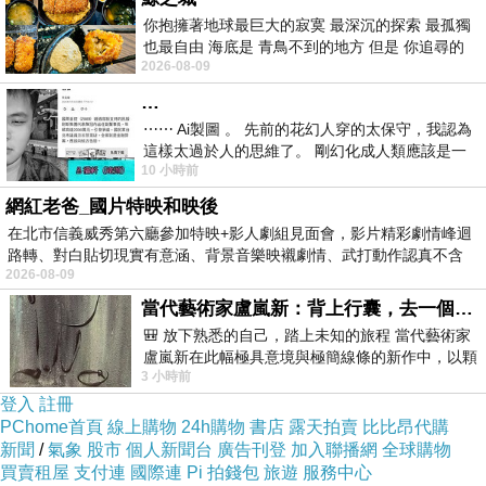
由於是
2
間店面的寬度，裡面的用餐環境不會讓人覺得很狹隘，可以很
你抱擁著地球最巨大的寂寞 最深沉的探索 最孤獨
也最自由 海底是 青鳥不到的地方 但是 你追尋的
放鬆的用餐。
2026-08-09
幸福 可以比珍珠更
…
⋯⋯ Ai製圖 。 先前的花幻人穿的太保守，我認為
這樣太過於人的思維了。 剛幻化成人類應該是一
10 小時前
絲不掛吧？ 當然這樣是創不出
網紅老爸_國片特映和映後
在北市信義威秀第六廳參加特映+影人劇組見面會，影片精彩劇情峰迴
路轉、對白貼切現實有意涵、背景音樂映襯劇情、武打動作認真不含
2026-08-09
糊、
當代藝術家盧嵐新：背上行囊，去一個沒有人認識你的地方——看風景，也遇見渴望出發的自己
🎒 放下熟悉的自己，踏上未知的旅程 當代藝術家
它們家的餐點有套餐、火鍋、兒童餐、義大利麵、單點及飲品，另外，
盧嵐新在此幅極具意境與極簡線條的新作中，以顆
3 小時前
粒感豐富的灰綠粗糙背景，搭配凝練且具
對於素食者，也有一些餐點可以選擇，當天分別點了藥膳雞鍋、炸薯
登入
註冊
條、炸甜不辣、炸雞塊等餐點。
PChome首頁
線上購物
24h購物
書店
露天拍賣
比比昂代購
新聞
/
氣象
股市
個人新聞台
廣告刊登
加入聯播網
全球購物
買賣租屋
支付連
國際連
Pi 拍錢包
旅遊
服務中心