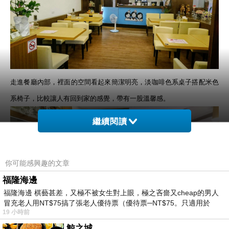
走進餐廳內部，裡面的空間看起來簡潔明亮，淡咖啡色系桌子搭配米色
系椅子，比較讓人有回到家的感覺，帶有一股溫馨感。
繼續閱讀
你可能感興趣的文章
福隆海邊
福隆海邊 棋藝甚差，又極不被女生對上眼，極之吝嗇又cheap的男人
冒充老人用NT$75搞了張老人優待票（優待票─NT$75。只適用於
19 小時前
鯨之城