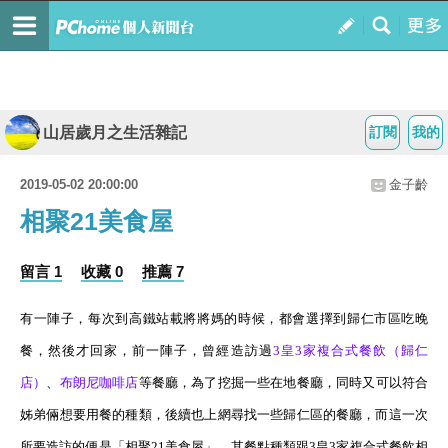
山居歲月之生活雜記
訂閱
我的
2019-05-02 20:00:00
金子齡
相聚21美食屋
留言 1
收藏 0
推薦 7
有一陣子，每次到高鐵站載將將媽的時候，都會選擇到歸仁市區吃晚
餐，然後才回家，前一陣子，曾經造訪過
3
皇3
家
複合
式
餐
飲（
歸仁
店
）
、
布
朗
尼
咖
啡
店
等餐廳，為了挖掘一些在地餐廳，同時又可以符合
姊弟倆想要用餐的種類，後續也上網尋找一些歸仁區的餐廳，而這一次
所要造訪的便是「相聚
21
美食屋」，其餐點種類跟
3
皇
3
家複合式餐飲相