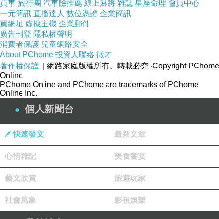
買車
旅行團
汽車險推薦
線上麻將
雜誌
星座命理
會員中心
一元簡訊
直播達人
數位憑證
企業簡訊
整體值得推薦。
買網址
虛擬主機
企業郵件
店址：台北縣新莊市中平路295號
廣告刊登
隱私權聲明
消費者保護
兒童網路安全
tel: 02-8992-5595
About PChome
投資人聯絡
徵才
著作權保護
｜網路家庭版權所有、轉載必究
‧Copyright PChome
Online
PChome Online and PChome are trademarks of PChome
Online Inc.
紫川琪灩.食》(D7000)體驗‧涮鮮日式火鍋
上一篇：
個人新聞台
紫川琪灩.食》(D7000)苓雅區‧越晚越多人潮的「泰山汕頭火鍋」
下一篇：
快速發文
最新文章
心情雜記
美食饗宴
藝文欣賞
旅遊玩家
社會萬象
影視娛樂