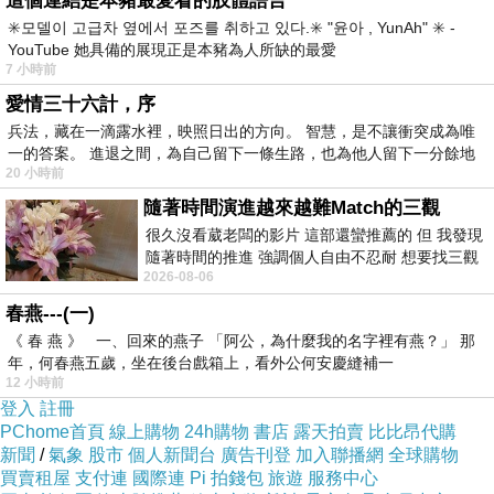
這個連結是本豬最愛看的肢體語言
✳️모델이 고급차 옆에서 포즈를 취하고 있다.✳️ "윤아 , YunAh" ✳️ -
無限量供應的水果(醃芭樂頗不賴)、小蛋糕、愛心愛玉冰(不錯喝)，光是
YouTube 她具備的展現正是本豬為人所缺的最愛
這點就覺得很用心。
7 小時前
愛情三十六計，序
兵法，藏在一滴露水裡，映照日出的方向。 智慧，是不讓衝突成為唯
沾醬供應區；特別的還有花生粉，蔥花店家會隨時補貨，不怕人吃啦！
一的答案。 進退之間，為自己留下一條生路，也為他人留下一分餘地
20 小時前
^^
隨著時間演進越來越難Match的三觀
很久沒看葳老闆的影片 這部還蠻推薦的 但 我發現
喜園有蓋章的有機雞蛋。
隨著時間的推進 強調個人自由不忍耐 想要找三觀
2026-08-06
接近的不要說對象 連朋友都超
春燕---(一)
客惟您低脂冰淇淋。
《 春 燕 》 一、回來的燕子 「阿公，為什麼我的名字裡有燕？」 那
年，何春燕五歲，坐在後台戲箱上，看外公何安慶縫補一
12 小時前
吃不出何種口味的冰淇淋，不過相當濃郁好吃。
登入
註冊
PChome首頁
線上購物
24h購物
書店
露天拍賣
比比昂代購
新聞
/
氣象
股市
個人新聞台
廣告刊登
加入聯播網
全球購物
喜園火鍋價位從230元-550元，價位中平價，另有單點加價食材；
買賣租屋
支付連
國際連
Pi 拍錢包
旅遊
服務中心
服務滿好的、額外的無限量供應的商品也不會有缺貨不補的狀況出現，