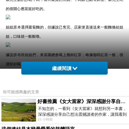
的很開心應當挺好吃的。
姐姐原本選擇蘿蔔麵的，但據說已售完、店家便直接送來一般麵條給姐
姐，口味就一般般嚕。
據說拼布班姐姐們，來喜園總會喝上幾杯紅茶；略像咖啡紅茶一般，很
濃郁好喝！
繼續閱讀
店家無限量供應的小蛋糕，虎皮蛋糕少了軟嫩口感。
你可能感興趣的文章
喜園的小碟子造型頗多，有愛心及各式各樣的碟子，增加不少趣味性。
好書推薦《女大當家》深深感謝分享自己想法震撼讀者的作家，讓我看到不同樣貌的家庭！
不知怎的，一看到《女大當家》就想到另一本書，
深深感謝分享自己想法震撼讀者的作家，讓我看到
店家的紅茶罐子，也給它很有造型啊！
10 小時前
不同樣貌的家庭！ 《女大