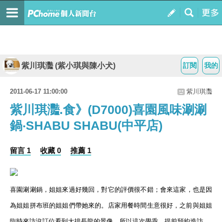
紫川琪灩 (紫小琪與陳小犬)
訂閱
我的
2011-06-17 11:00:00
紫川琪灩
紫川琪灩.食》(D7000)喜園風味涮涮
鍋‧SHABU SHABU(中平店)
留言 1
收藏 0
推薦 1
喜園涮涮鍋，姐姐來過好幾回，對它的評價很不錯；會來這家，也是因
為姐姐拼布班的姐姐們帶她來的。店家用餐時間生意很好，之前與姐姐
臨時來訪沒訂位看到大排長龍的景像，所以這次學乖、提前預約造訪。