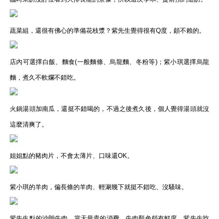
蔬菜組，還很有佛心的準備花枝漿？紫先生覺得很有Q度，頗不賴的。
店內可選擇白飯、麵食(一般麵條、烏龍麵、冬粉等)；紫小琪選擇烏龍
麵，煮久不軟爛不錯吃。
火鍋湯頭加南瓜，還挺不錯喝的，不過之後煮久後，個人覺得湯頭就沒
這麼清爽了。
姐姐點的豬肉片，不會太薄片、口味還OK。
紫小琪的羊肉，偏長條的羊肉、輕涮幾下就挺不錯吃、沒騷味。
紫先生點的沙朗牛肉，當天最貴的消費、牛肉顏色頗有鮮度、紫先生吃