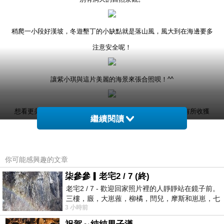
稍爬一小段好漢坡，冬遊墾丁的小缺點就是落山風，風大到在海邊要多
注意安全呢！
讓紫小琪與這片美麗的海景來張合照呗！^^
想看更美的view，當然還是要靠一點腳力爬上最高點，一定有所收獲
繼續閱讀
的。
你可能感興趣的文章
貓鼻頭距白砂約3.5公里，因本區有一從海崖上滾落的珊瑚礁岩，其外形
狀若蹲仆之貓，因而得名。貓鼻頭為臺灣海峽與巴士海峽的分界點，並
柒參參▎老宅2 / 7 (終)
老宅2 / 7 - 歡迎回家照片裡的人靜靜站在鏡子前。
與鵝鑾鼻形成臺灣最南之兩端。(取自墾丁國家公園管理處)
三樓，廄，大崽蕥，柳橘，閆兒，摩斯和崽崽，七
3 小時前
個人整整齊齊地站在鏡框之外，如同
貓鼻頭為典型的珊瑚礁海岸侵蝕地形，鳥瞰似女孩子的百褶裙，故有裙