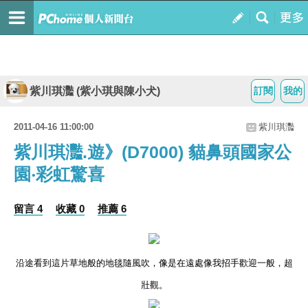
紫川琪灩 (紫小琪與陳小犬)
訂閱
我的
2011-04-16 11:00:00
紫川琪灩
紫川琪灩.遊》(D7000) 貓鼻頭國家公
園‧彩虹驚喜
留言 4
收藏 0
推薦 6
沿途看到這片草地般的地毯隨風吹，像是在遠處像我招手歡迎一般，超
壯觀。