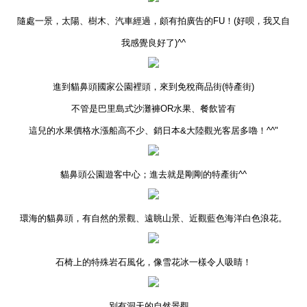
隨處一景，太陽、樹木、汽車經過，頗有拍廣告的FU！(好呗，我又自
我感覺良好了)^^
進到貓鼻頭國家公園裡頭，來到免稅商品街(特產街)
不管是巴里島式沙灘褲OR水果、餐飲皆有
這兒的水果價格水漲船高不少、銷日本&大陸觀光客居多嚕！^^"
貓鼻頭公園遊客中心；進去就是剛剛的特產街^^
環海的貓鼻頭，有自然的景觀、遠眺山景、近觀藍色海洋白色浪花。
石椅上的特殊岩石風化，像雪花冰一樣令人吸睛！
別有洞天的自然景觀。