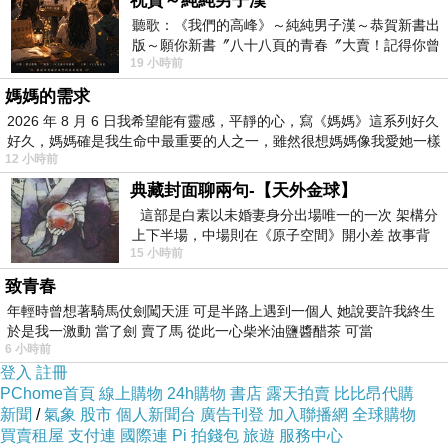
祝賀～純純男子漢
聽歌：《我們的高峰》～純純男子漢～恭賀新書出
礁海岸之稱；受到長時間的波浪侵蝕、反覆乾濕、長期鹽粒結晶、砂粒
版～願你新書〞八十八頁的青春〞大賣！記得你曾
鑽蝕及溶蝕等作用，產生崩崖、壺穴、礁柱、層間洞穴等奇特景觀，極
19 小時前
經在我的版留言…「好讚的圖^^感覺大家
媽媽的需求
具地形教學及研究價值。(取自墾丁國家公園管理處)
2026 年 8 月 6 日我希望能有靈感，平靜的心，寫《媽媽》這系列好久
好久，媽媽確是我生命中最重要的人之一，雖然很想媽媽像我愛她一樣
難能可貴的眺望臺灣這片美麗的大地，有莫名的感動。
12 小時前
典藏封面聊兩句-【天外金球】
這部是白素以未婚妻身分出場唯一的一次 架構分
海天一色的絕佳景色，令人難以忘懷，可惜風太大拍的合照不太優，僅
上下半場，中場則在《原子空間》開小差 故事背
15 小時前
景影射西藏境外流亡 地下組織
能自個兒留作紀念。
致青春
年輕時曾想著騎馬仗劍闖天涯 可是半路上遇到一個人 她說要許我終生
貓鼻頭國家公園
於是我一激動 當了劍 賣了馬 從此一心柴米油鹽醬醋茶 可當
6 小時前
地址: 屏東縣恆春鎮水泉里下泉路100號
登入
註冊
開放時間: 04-10 月 開放時間am08:00-pm05:30 、11-03月 開放時間
PChome首頁
線上購物
24h購物
書店
露天拍賣
比比昂代購
新聞
/
氣象
股市
個人新聞台
廣告刊登
加入聯播網
全球購物
am08:00-pm05:00
買賣租屋
支付連
國際連
Pi 拍錢包
旅遊
服務中心
收費標準: 停車費：大型車60、小型車40、機車10