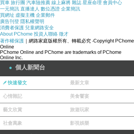
買車
旅行團
汽車險推薦
線上麻將
雜誌
星座命理
會員中心
一元簡訊
直播達人
數位憑證
企業簡訊
電話: 08-8867527
買網址
虛擬主機
企業郵件
廣告刊登
隱私權聲明
消費者保護
兒童網路安全
About PChome
投資人聯絡
徵才
著作權保護
｜網路家庭版權所有、轉載必究
‧Copyright PChome
紫川琪灩.遊》(D7000)後壁湖遊艇港散散步趣！
上一篇：
Online
PChome Online and PChome are trademarks of PChome
紫川琪灩‧上報紙&中大獎啦！又驚又喜的夏日高雄！
下一篇：
Online Inc.
個人新聞台
快速發文
最新文章
心情雜記
美食饗宴
藝文欣賞
旅遊玩家
活力小太陽[Jim_Chen]
社會萬象
影視娛樂
2011-04-18 19:21:52
南台灣的天氣真好