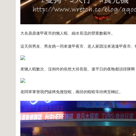
大名鼎鼎逢甲夜市的懶人蝦、細水長流的營業數載年。
這天與男友、男友媽一同來逢甲夜市、老人家因沒來過逢甲夜市、
來懶人蝦數次、沒例外的依然大排長龍、連平日的夜晚都須排隊啊
老闆單軍替我們碳烤免撥殼蝦，兩排的蝦蝦等待烤至轉紅。