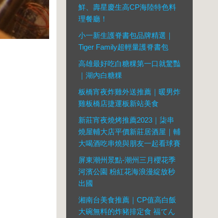
鮮、壽星慶生高CP海陸特色料
理餐廳！
小一新生護脊書包品牌精選｜
Tiger Family超輕量護脊書包
高雄最好吃白糖粿第一口就驚豔
｜湖內白糖粿
板橋宵夜炸雞外送推薦｜暖男炸
雞板橋店捷運板新站美食
新莊宵夜燒烤推薦2023｜柒串
燒屋輔大店平價新莊居酒屋｜輔
大喝酒吃串燒與朋友一起看球賽
屏東潮州景點-潮州三月櫻花季
河濱公園 粉紅花海浪漫綻放秒
出國
湘南台美食推薦｜CP值高白飯
大碗無料的炸豬排定食 福てん