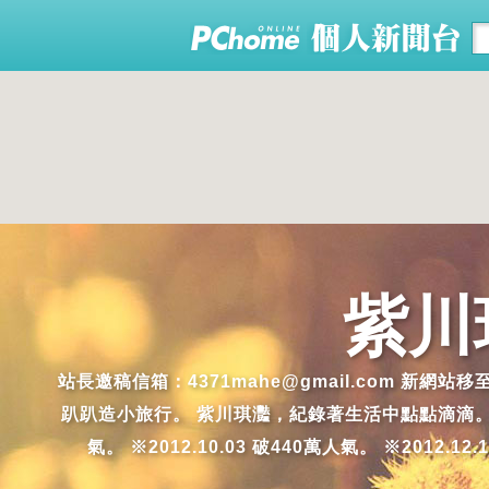
紫川
站長邀稿信箱：4371mahe@gmail.com 新網站
趴趴造小旅行。 紫川琪灩，紀錄著生活中點點滴滴。生活中，美
氣。 ※2012.10.03 破440萬人氣。 ※2012.12