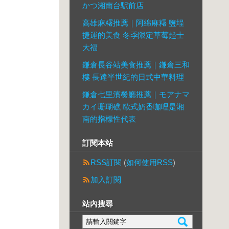
かつ湘南台駅前店
高雄麻糬推薦｜阿綿麻糬 鹽埕
捷運的美食 冬季限定草莓起士
大福
鎌倉長谷站美食推薦｜鎌倉三和
樓 長達半世紀的日式中華料理
鎌倉七里濱餐廳推薦｜モアナマ
カイ珊瑚礁 歐式奶香咖哩是湘
南的指標性代表
訂閱本站
RSS訂閱
(
如何使用RSS
)
加入訂閱
站內搜尋