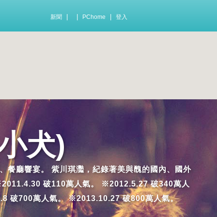
|
|
|
新聞
PChome
登入
小犬)
及踩雷的小吃、餐廳響宴。 紫川琪灩，紀錄著美與醜的國內、國外
.30 破110萬人氣。 ※2012.5.27 破340萬人
7.8 破700萬人氣。 ※2013.10.27 破800萬人氣。