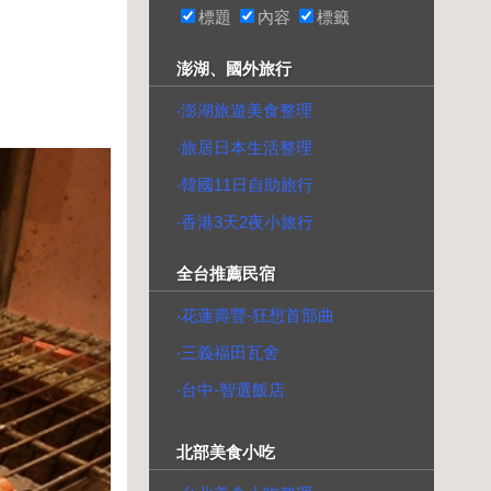
標題
內容
標籤
澎湖、國外旅行
‧澎湖旅遊美食整理
‧旅居日本生活整理
‧韓國11日自助旅行
‧香港3天2夜小旅行
全台推薦民宿
‧花蓮壽豐-狂想首部曲
‧三義福田瓦舍
‧台中-智選飯店
北部美食小吃