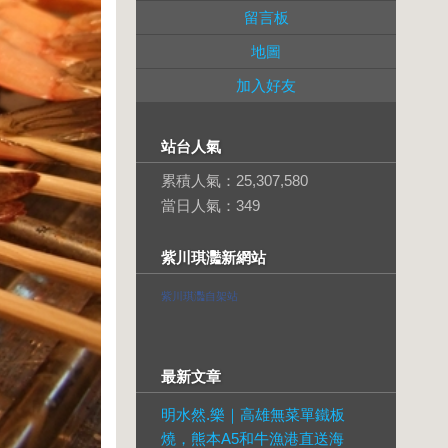
留言板
地圖
加入好友
站台人氣
累積人氣：
25,307,580
當日人氣：
349
紫川琪灩新網站
紫川琪灩自架站
最新文章
明水然.樂｜高雄無菜單鐵板
燒，熊本A5和牛漁港直送海