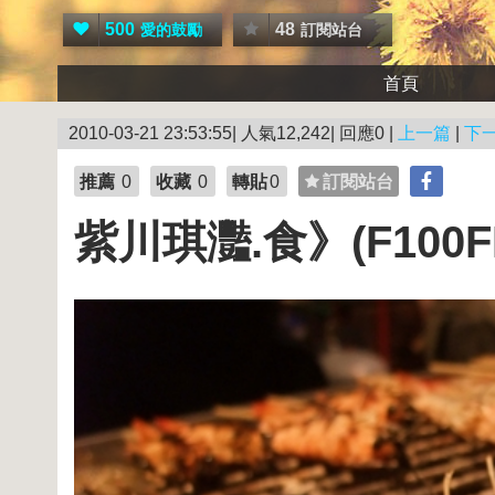
500
48
愛的鼓勵
訂閱站台
首頁
2010-03-21 23:53:55| 人氣12,242| 回應0 |
上一篇
|
下
推薦
0
收藏
0
轉貼
0
訂閱站台
紫川琪灩.食》(F100