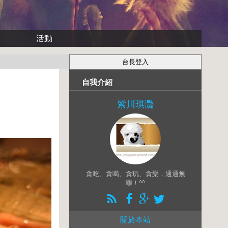
活動
自我介紹
紫川琪灩
貪吃、貪喝、貪玩、貪樂，通通無
罪！^^
關於本站