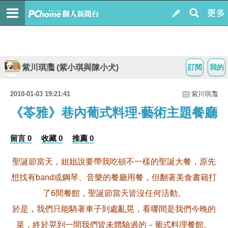
紫川琪灩 (紫小琪與陳小犬)
訂閱
我的
2010-01-03 19:21:41
紫川琪灩
《苓雅》巷內葡式料理‧藝術主題餐廳
留言 0
收藏 0
推薦 0
聖誕節當天，姐姐說要帶我吃頓不一樣的聖誕大餐，原先
想找有band或鋼琴、音樂的餐廳用餐，但翻著美食書籍打
了6間餐館，聖誕節當天皆沒任何活動。
於是，我們只能騎著車子到處亂晃，看哪間是我們今晚的
菜，終於晃到一間我們皆未體驗過的－葡式料理餐館。