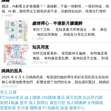
腦霧
聽說，AI劇看太多會腦霧？！連續劇，千篇一律劇情，一樣的狗血，很
膩...AI 劇，雖然男女主都長的差不多，但劇情短短的，很適合打發時
2 小時前
歲律禪心 - 半塘新月朦朧醉
來到了立秋 ， 意味著夏天即將過去 ， 秋 ，揪也
， 物於此而揪歛 ， 與格友分享此立秋聯。
5 小時前
知其用意
招呼完後看著妳， 發現眼神又偏移， 有時像是看
胸肌， 有時像是看肚臍。 眼神刻意不交集， 對視
2026-08-06
視線不對齊， 讓我很難不
媽媽的面具
2026 年 8 月 6 日媽媽死後，每當讀到她的學生和好友寫到其生前如何
耐心有愛地教導他們，影響改變了他們的生命，我也感到驚訝，媽媽的
一踏進店內，有種小巧、溫馨的感受，剛好應景聖誕佳節
2026-08-06
登入
註冊
的到來。
PChome首頁
線上購物
24h購物
書店
露天拍賣
比比昂代購
新聞
/
氣象
股市
個人新聞台
廣告刊登
加入聯播網
全球購物
買賣租屋
支付連
國際連
Pi 拍錢包
旅遊
服務中心