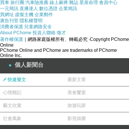
買車
旅行團
汽車險推薦
線上麻將
雜誌
星座命理
會員中心
一元簡訊
直播達人
數位憑證
企業簡訊
買網址
虛擬主機
企業郵件
廣告刊登
隱私權聲明
消費者保護
兒童網路安全
About PChome
投資人聯絡
徵才
著作權保護
｜網路家庭版權所有、轉載必究
‧Copyright PChome
Online
PChome Online and PChome are trademarks of PChome
Online Inc.
個人新聞台
快速發文
最新文章
心情雜記
美食饗宴
藝文欣賞
旅遊玩家
社會萬象
影視娛樂