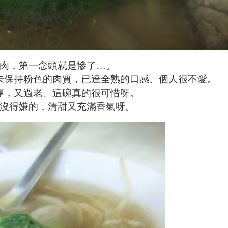
肉，第一念頭就是慘了
…
。
未保持粉色的肉質，已達全熟的口感、個人很不愛。
厚，又過老、這碗真的很可惜呀。
沒得嫌的，清甜又充滿香氣呀。