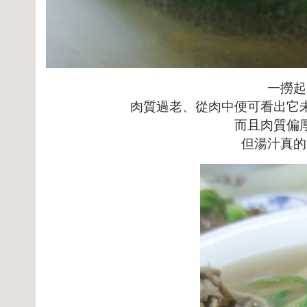
一撈起
肉質過老、從肉中便可看出它
而且肉質偏
但湯汁真的