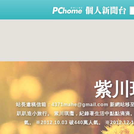
紫川
站長邀稿信箱：4371mahe@gmail.com 新網站
趴趴造小旅行。 紫川琪灩，紀錄著生活中點點滴滴。生活中，美
氣。 ※2012.10.03 破440萬人氣。 ※2012.12