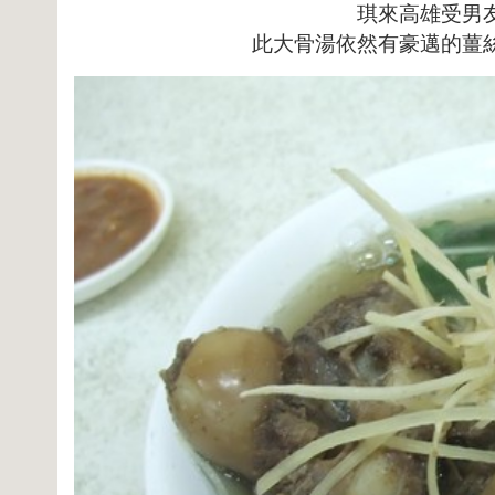
琪來高雄受男
此大骨湯依然有豪邁的薑