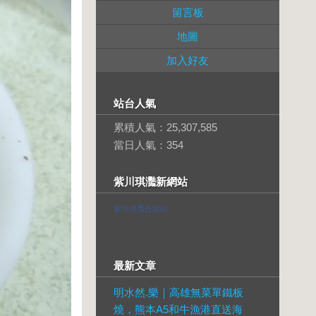
留言板
地圖
加入好友
站台人氣
累積人氣：
25,307,585
當日人氣：
354
紫川琪灩新網站
紫川琪灩自架站
最新文章
明水然.樂｜高雄無菜單鐵板
燒，熊本A5和牛漁港直送海