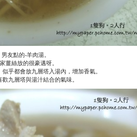
男友點的
-
羊肉湯。
家薑絲放的很豪邁呀。
，似乎都會放九層塔入湯內，增加香氣。
喜歡九層塔與湯汁結合的氣味。