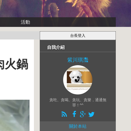
活動
自我介紹
紫川琪灩
羊肉火鍋
貪吃、貪喝、貪玩、貪樂，通通無
罪！^^
關於本站