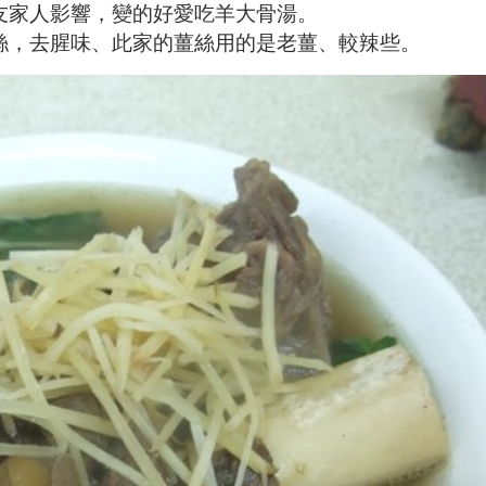
友家人影響，變的好愛吃羊大骨湯。
絲，去腥味、此家的薑絲用的是老薑、較辣些。