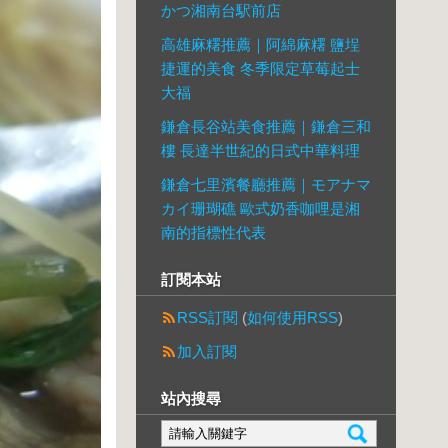
かつ湘南台駅前店
高雄麻糬推薦｜阿綿麻糬 鹽埕
捷運的美食 冬季限定草莓起士
大福
鎌倉長谷站美食推薦｜鎌倉三和
樓 長達半世紀的日式中華料理
鎌倉七里濱餐廳推薦｜モアナマ
カイ珊瑚礁 歐式奶香咖哩是湘
南的指標性代表
訂閱本站
RSS訂閱
(
如何使用RSS
)
加入訂閱
站內搜尋