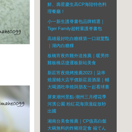
鮮、壽星慶生高CP海陸特色料
理餐廳！
小一新生護脊書包品牌精選｜
Tiger Family超輕量護脊書包
高雄最好吃白糖粿第一口就驚豔
｜湖內白糖粿
板橋宵夜炸雞外送推薦｜暖男炸
雞板橋店捷運板新站美食
新莊宵夜燒烤推薦2023｜柒串
燒屋輔大店平價新莊居酒屋｜輔
大喝酒吃串燒與朋友一起看球賽
屏東潮州景點-潮州三月櫻花季
河濱公園 粉紅花海浪漫綻放秒
出國
湘南台美食推薦｜CP值高白飯
大碗無料的炸豬排定食 福てん