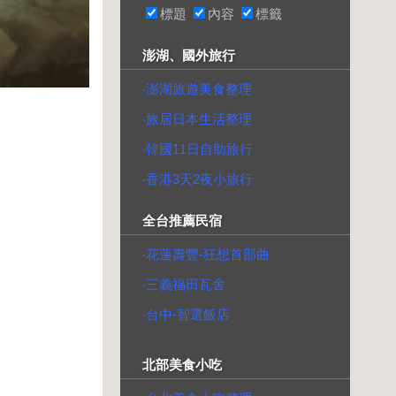
標題
內容
標籤
澎湖、國外旅行
‧澎湖旅遊美食整理
‧旅居日本生活整理
‧韓國11日自助旅行
‧香港3天2夜小旅行
全台推薦民宿
‧花蓮壽豐-狂想首部曲
‧三義福田瓦舍
‧台中-智選飯店
北部美食小吃