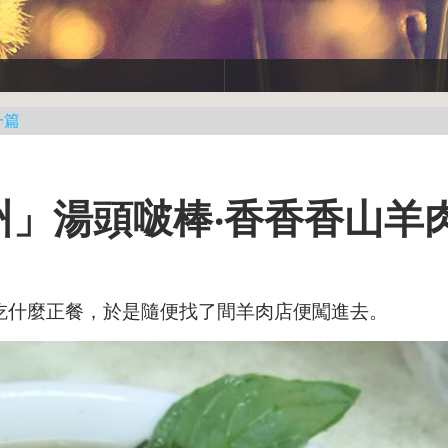
一篇
東‧潮州」湯頭啵棒‧香香香山
吃什麼正餐，於是隨便找了間羊肉店便闖進去。