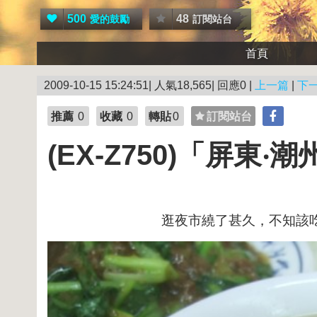
500
48
愛的鼓勵
訂閱站台
首頁
2009-10-15 15:24:51| 人氣18,565| 回應0 |
上一篇
|
下
推薦
0
收藏
0
轉貼
0
訂閱站台
(EX-Z750)「屏
逛夜市繞了甚久，不知該