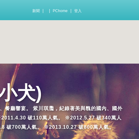
|
|
|
新聞
PChome
登入
小犬)
及踩雷的小吃、餐廳響宴。 紫川琪灩，紀錄著美與醜的國內、國外
.30 破110萬人氣。 ※2012.5.27 破340萬人
7.8 破700萬人氣。 ※2013.10.27 破800萬人氣。