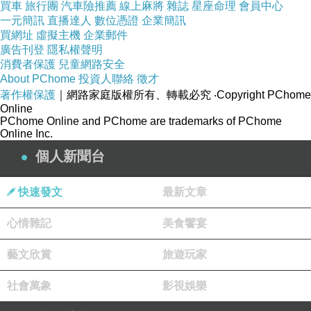
買車
旅行團
汽車險推薦
線上麻將
雜誌
星座命理
會員中心
一元簡訊
直播達人
數位憑證
企業簡訊
買網址
虛擬主機
企業郵件
廣告刊登
隱私權聲明
消費者保護
兒童網路安全
About PChome
投資人聯絡
徵才
著作權保護
｜網路家庭版權所有、轉載必究
‧Copyright PChome
Online
PChome Online and PChome are trademarks of PChome
Online Inc.
個人新聞台
快速發文
最新文章
心情雜記
美食饗宴
藝文欣賞
旅遊玩家
社會萬象
影視娛樂