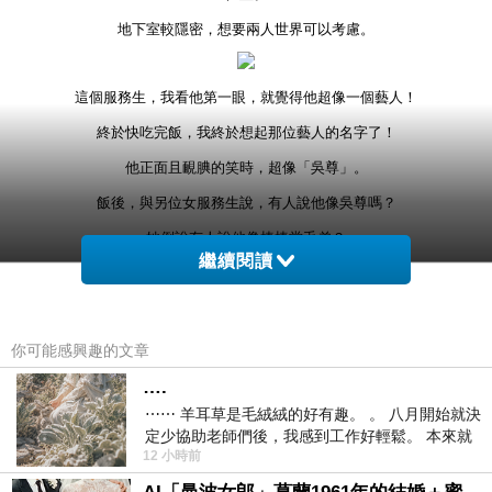
地下室較隱密，想要兩人世界可以考慮。
這個服務生，我看他第一眼，就覺得他超像一個藝人！
終於快吃完飯，我終於想起那位藝人的名字了！
他正面且靦腆的笑時，超像「吳尊」。
飯後，與另位女服務生說，有人說他像吳尊嗎？
她倒說有人說他像棒棒堂毛弟？
繼續閱讀
不知是否有記對名字，因為我不太認識棒棒堂！哈～
這是店家的ＤＭ。
你可能感興趣的文章
….
其實滿多道可以點，但我們專供蝦子啦！
⋯⋯ 羊耳草是毛絨絨的好有趣。 。 八月開始就決
定少協助老師們後，我感到工作好輕鬆。 本來就
12 小時前
不是我的工作啊。 真
平日午餐：３２９元