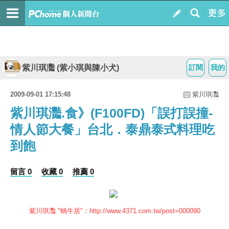
紫川琪灩 (紫小琪與陳小犬)
訂閱
我的
2009-09-01 17:15:48
紫川琪灩
紫川琪灩.食》(F100FD)「誤打誤撞-
情人節大餐」台北．泰鼎泰式料理吃
到飽
留言 0
收藏 0
推薦 0
紫川琪灩 "蝸牛居"：
http://www.4371.com.tw/post=000090