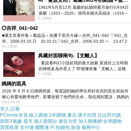
AI「曼波女郎」葛蘭1961年的結婚＋蜜月旅行 #戀上老電影 #葛蘭 #粟子
假日、晚餐：４３９元
1961年5月至12月 葛蘭的結婚與蜜月旅行5月04日
葛蘭（1933～2026）偕同未婚夫高福全（1916～
上敘須加１０％服務費
6 小時前
2004）乘郵輪赴倫敦6月15日於英國倫敦St.S
◎吉祥_041~042
地下室裡頭的牆壁是紫色的耶！
■潘文良著作集＞勵益品＞魚雁千里共今緣＞吉祥_041~042 ▽041_吉
祥。2006.03.19.日 20:33:21▽042_吉祥。2006.03.20.一 13:47:2
地下室，空間並不會太寬敞。
18 小時前
典藏封面聊兩句-【支離人】
不少藝人光顧的照片。
要說看科幻小說給我的最大啟蒙 莫過於上古時期
的神祇多為外星人了 即便擁有像「支離人」這種
據
泰鼎官網
表示：
6 小時前
驚世駭俗的神通法門 也未必讀
廚師-郭興忠、1977年出生於泰國北部美斯樂、由於先天左手手掌與手
媽媽的面具
肘殘缺、因此大家都叫我(獨臂刀王)、13歲來到台灣、16歲即開始接觸
2026 年 8 月 6 日媽媽死後，每當讀到她的學生和好友寫到其生前如何
耐心有愛地教導他們，影響改變了他們的生命，我也感到驚訝，媽媽的
泰國菜、兢兢業業從學徒做起、也因自己手部殘缺、促使我更努力用更
2026-08-06
多心思體會與時間去學習、或許因自己比一般人更為打拼、所以受到當
登入
註冊
PChome首頁
線上購物
24h購物
書店
露天拍賣
比比昂代購
時的老闆委以重任、計畫性的栽培每年定期回泰國再強化應有的本職學
新聞
/
氣象
股市
個人新聞台
廣告刊登
加入聯播網
全球購物
買賣租屋
支付連
國際連
Pi 拍錢包
旅遊
服務中心
能、學習更精實與正統的泰式料理。