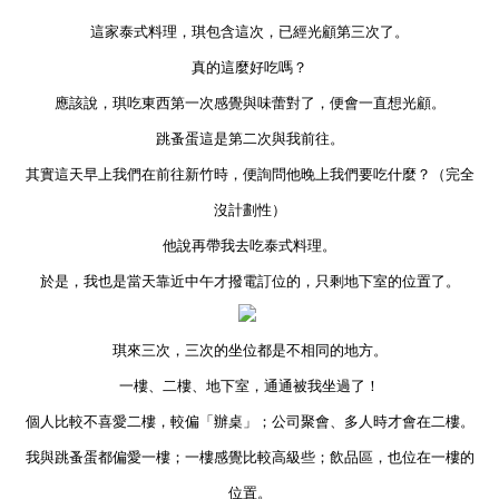
這家泰式料理，琪包含這次，已經光顧第三次了。
真的這麼好吃嗎？
應該說，琪吃東西第一次感覺與味蕾對了，便會一直想光顧。
跳蚤蛋這是第二次與我前往。
其實這天早上我們在前往新竹時，便詢問他晚上我們要吃什麼？（完全
沒計劃性）
他說再帶我去吃泰式料理。
於是，我也是當天靠近中午才撥電訂位的，只剩地下室的位置了。
琪來三次，三次的坐位都是不相同的地方。
一樓、二樓、地下室，通通被我坐過了！
個人比較不喜愛二樓，較偏「辦桌」；公司聚會、多人時才會在二樓。
我與跳蚤蛋都偏愛一樓；一樓感覺比較高級些；
飲品區，也位在一樓的
位置。