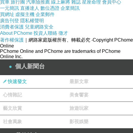
買車
旅行團
汽車險推薦
線上麻將
雜誌
星座命理
會員中心
媽媽也許為了躲開爸爸想念孩子的各種尋找，
一元簡訊
直播達人
數位憑證
企業簡訊
買網址
虛擬主機
企業郵件
有各式各樣的遠離，變動，
廣告刊登
隱私權聲明
想起這些，會心痛的我，總是盡量往好處想，
消費者保護
兒童網路安全
About PChome
投資人聯絡
徵才
想著，至少，兄妹兩在一起。
著作權保護
｜網路家庭版權所有、轉載必究
‧Copyright PChome
Online
PChome Online and PChome are trademarks of PChome
我會想像這兩個孩子就是自己的孩子，
Online Inc.
若是，當我失心而經常哀嘆時，爸爸不在身邊，
個人新聞台
能彼此互相陪伴和好，就是生命的紮根了。
快速發文
最新文章
心情雜記
美食饗宴
最近，記憶有些淡去，於是，打開照片，狠狠
地，狠狠地，凝視著。
藝文欣賞
旅遊玩家
然後，身體記憶回來了。
社會萬象
影視娛樂
我的手，記得，觸摸男孩天然捲的頭髮，那種特