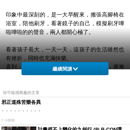
印象中最深刻的，是一大早醒來，搬張高腳椅在
浴室，陪他刷牙，看著鏡子的自己，模擬刷牙嘩
啦嘩啦的的聲音，兩人都開心極了。
看著孩子長大，一天一天，這孩子的生活雖然也
有挫折，同時也充滿快樂。
直到，他的父母婚姻陷入僵局，孩子的心，逐漸
繼續閱讀
黯淡了起來。
那時，我也有了自己的孩子，雖然生活黯淡，還
你可能感興趣的文章
是有很多時間，我們會一起出去玩。
邪正道殊苦樂各異
。。。。。。。。。。
看到孩子的衣服，不同尺寸的，嬰兒大小買給家
裡小孩，大一點的，就買給弟弟的孩子。
7 小時前
孩子們玩在一起，都有記憶，樹兒到現在，都還
計畫趕不上變化的九州行 (8) B-CON環球塔