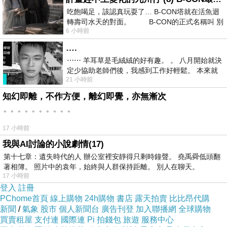
記得，子源哥哥。
吃飽喝足，該認真玩耍了… B-CON塔就在活魚迴
轉壽司水天的對面。 B-CON的正式名稱叫 別
6 小時前
後來，隨著夫妻倆的誤解，各種決定，
….
我就逐漸地，很少看到孩子，
⋯⋯ 羊耳草是毛絨絨的好有趣。 。 八月開始就決
定少協助老師們後，我感到工作好輕鬆。 本來就
而在孩子國三的那年，見過最後一面之後，就再
21 小時前
不是我的工作啊。 真
也沒有見過面了。
知幻即離，不作方便，離幻即覺，亦無漸次
。。。。。。。。。。
17 小時前
這段期間，一定是孩子生命的大風暴，
我與AI討論的小說劇情(17)
爸媽離婚了，媽媽一想起爸爸就哭，也
第十七章：遺失時代的人 辦公室裡安靜得只剩時鐘聲。 堯禹舜低頭翻
因此，不准提到爸爸，是家裡的禁忌。
著相簿。 照片中的袁年，始終與人群保持距離。 別人在聊天。
17 小時前
或是，每回不聽話，總愛想起爸爸的妹妹，經常
登入
註冊
為了想念爸爸和媽媽翻臉。
PChome首頁
線上購物
24h購物
書店
露天拍賣
比比昂代購
身為哥哥的他，心中一定很糾結壓抑吧！
新聞
/
氣象
股市
個人新聞台
廣告刊登
加入聯播網
全球購物
買賣租屋
支付連
國際連
Pi 拍錢包
旅遊
服務中心