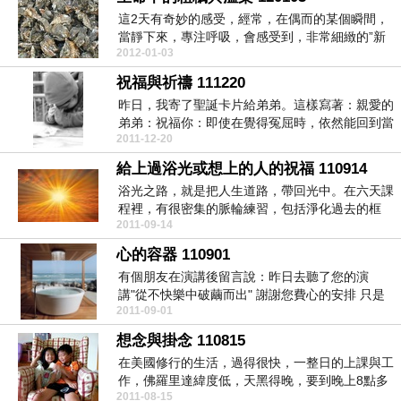
這2天有奇妙的感受，經常，在偶而的某個瞬間，
當靜下來，專注呼吸，會感受到，非常細緻的”新
2012-01-03
能量”！很難...
祝福與祈禱 111220
昨日，我寄了聖誕卡片給弟弟。這樣寫著：親愛的
弟弟：祝福你：即使在覺得冤屈時，依然能回到當
2011-12-20
下，對於此刻...
給上過浴光或想上的人的祝福 110914
浴光之路，就是把人生道路，帶回光中。在六天課
程裡，有很密集的脈輪練習，包括淨化過去的框
2011-09-14
架，以及使用脈...
心的容器 110901
有個朋友在演講後留言說：昨日去聽了您的演
講"從不快樂中破繭而出" 謝謝您費心的安排 只是
2011-09-01
沒想到 聽...
想念與掛念 110815
在美國修行的生活，過得很快，一整日的上課與工
作，佛羅里達緯度低，天黑得晚，要到晚上8點多
2011-08-15
才日落，11...