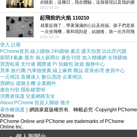
的陰影，這幾日，我在體驗，這個發現以及我的擴
2011-02-24
展。♡♡上次...
起飛前的火焰 110210
就要起飛了，帶著滿滿的心以及祝福。孩子們是第
一次坐飛機，展和我則是，結婚後，第一次共同飛
2011-02-10
行。我要去佛...
登入
註冊
PChome首頁
線上購物
24h購物
書店
露天拍賣
比比昂代購
新聞
/
氣象
股市
個人新聞台
廣告刊登
加入聯播網
全球購物
買賣租屋
支付連
國際連
Pi 拍錢包
旅遊
服務中心
買車
旅行團
汽車險推薦
線上麻將
雜誌
星座命理
會員中心
一元簡訊
直播達人
數位憑證
企業簡訊
買網址
虛擬主機
企業郵件
廣告刊登
隱私權聲明
消費者保護
兒童網路安全
About PChome
投資人聯絡
徵才
著作權保護
｜網路家庭版權所有、轉載必究
‧Copyright PChome
Online
PChome Online and PChome are trademarks of PChome
Online Inc.
個人新聞台