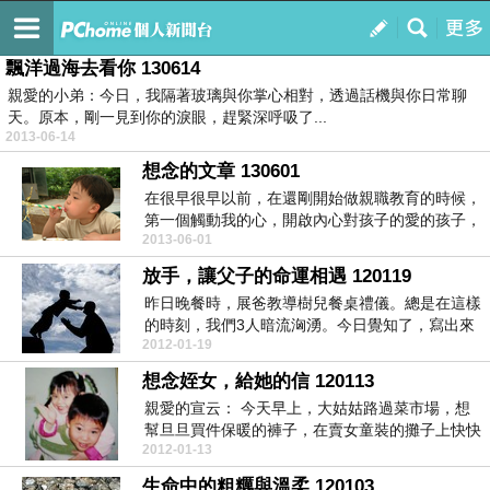
相愛
訂閱
我的
飄洋過海去看你 130614
親愛的小弟：今日，我隔著玻璃與你掌心相對，透過話機與你日常聊
天。原本，剛一見到你的淚眼，趕緊深呼吸了...
2013-06-14
想念的文章 130601
在很早很早以前，在還剛開始做親職教育的時候，
第一個觸動我的心，開啟內心對孩子的愛的孩子，
2013-06-01
就是這個...
放手，讓父子的命運相遇 120119
昨日晚餐時，展爸教導樹兒餐桌禮儀。總是在這樣
的時刻，我們3人暗流洶湧。今日覺知了，寫出來
2012-01-19
看看。♡♡昨...
想念姪女，給她的信 120113
親愛的宣云： 今天早上，大姑姑路過菜市場，想
幫旦旦買件保暖的褲子，在賣女童裝的攤子上快快
2012-01-13
買完，就要離...
生命中的粗糲與溫柔 120103