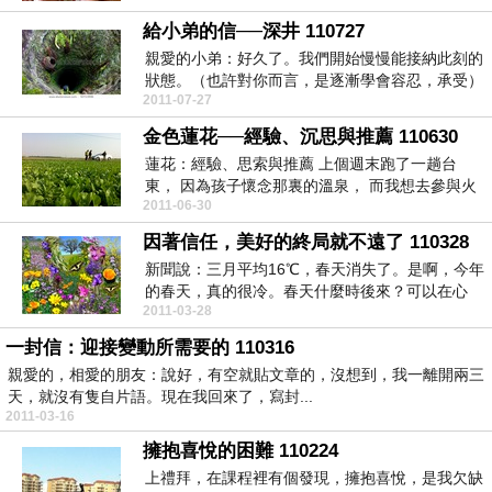
給小弟的信──深井 110727
親愛的小弟：好久了。我們開始慢慢能接納此刻的
狀態。（也許對你而言，是逐漸學會容忍，承受）
2011-07-27
每個月，能去...
金色蓮花──經驗、沉思與推薦 110630
蓮花：經驗、思索與推薦 上個週末跑了一趟台
東， 因為孩子懷念那裏的溫泉， 而我想去參與火
2011-06-30
典...
因著信任，美好的終局就不遠了 110328
新聞說：三月平均16℃，春天消失了。是啊，今年
的春天，真的很冷。春天什麼時後來？可以在心
2011-03-28
裡，讓春天先...
一封信：迎接變動所需要的 110316
親愛的，相愛的朋友：說好，有空就貼文章的，沒想到，我一離開兩三
天，就沒有隻自片語。現在我回來了，寫封...
2011-03-16
擁抱喜悅的困難 110224
上禮拜，在課程裡有個發現，擁抱喜悅，是我欠缺