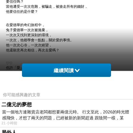
要信任嗎？
當他遭受一次次危難，被騙走，被搶走所有的錢財，
他要信任的是什麼？
在愛德華的奇幻旅程中，
兔子愛德華一次次被拋棄，
一次次又找到更深刻的環境，
一次次，他都學會一點點，關於愛的事情。
他一次次心冷，一次次絕望，
他還願意再次相信，再次去愛嗎？
♡♡
也許「愛」這個字，是我們期盼最多也誤解最多的字眼。
繼續閱讀
對我而言，能陪伴我們度過那些無數次的心碎、失望、憤怒、絕望......
的，就是愛。
能伴隨我們一路行走，在還沒有感受到幸福美滿的時刻，
依然能有底層的存在幸福感的，也是愛。
你可能感興趣的文章
二億元的夢想
然而，「愛」到底是什麼呢？
若我們要陪伴「情緒受困」的孩子，
當一個地方連雜貨店老闆都想要兩億元時。 行文至此，2026的時光體
或是，我們要陪伴內在「失去完整」的自己，
感飛快，才想了兩天的問題，已經被新的新聞趕過 跟陰間一樣，某
用什麼行動，能更展現出，純淨的愛呢？
21 小時前
局外人