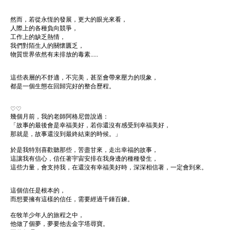
然而，若從永恆的發展，更大的眼光來看，
人際上的各種負向競爭，
工作上的缺乏熱情，
我們對陌生人的關懷匱乏，
物質世界依然有未排放的毒素.....
這些表層的不舒適，不完美，甚至會帶來壓力的現象，
都是一個生態在回歸完好的整合歷程。
♡♡
幾個月前，我的老師阿格尼曾說過：
「故事的最後會是幸福美好，若你還沒有感受到幸福美好，
那就是，故事還沒到最終結束的時候。」
於是我特別喜歡聽那些，苦盡甘來，走出幸福的故事，
這讓我有信心，信任著宇宙安排在我身邊的種種發生，
這些力量，會支持我，在還沒有幸福美好時，深深相信著，一定會到來。
這個信任是根本的，
而想要擁有這樣的信任，需要經過千錘百鍊。
在牧羊少年人的旅程之中，
他做了個夢，夢要他去金字塔尋寶。