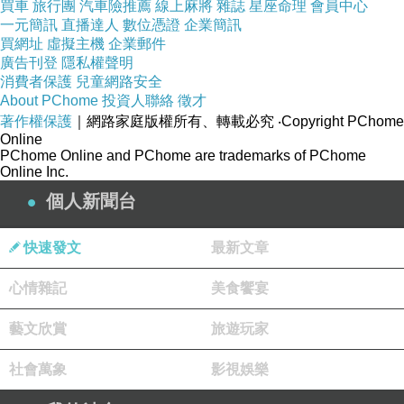
於是，少年懂得了，天地之心，就是神的心，就是自己的心靈。
買車
旅行團
汽車險推薦
線上麻將
雜誌
星座命理
會員中心
一元簡訊
直播達人
數位憑證
企業簡訊
買網址
虛擬主機
企業郵件
♡♡
廣告刊登
隱私權聲明
透過這故事，我們來隱喻，一個愛的追尋。
消費者保護
兒童網路安全
當我們聆聽愛，一開始，會聽到許多恐懼，
About PChome
投資人聯絡
徵才
當我們帶著恐懼來表現愛時，會展露出無比的控制慾望，執著與抓著不放。
著作權保護
｜網路家庭版權所有、轉載必究
‧Copyright PChome
但我們無法逃離這些恐懼，這些控制慾望，這些執著.....
Online
我們能聆聽，只要我們聆聽，去面對，深深地，帶著靜定的態度，與之同在。
PChome Online and PChome are trademarks of PChome
Online Inc.
再次聆聽愛時，我們就會聽到，
愛述說著，各種失落的記憶，各種心碎的痛苦，各種哀傷。
個人新聞台
當我們帶著失落與心碎來愛時，
我們展現的愛，是退卻的，是保守的，是冷漠的，是不信任的。
而我們能做的，就是聆聽，聽著心碎，聽著失落，聽著哀傷，
快速發文
最新文章
然後，你知道，這些都過去了，
而我們，能尋找的，是更本質的，更永恆的。
當我們敞開來聆聽時，
心情雜記
美食饗宴
這些哀傷，心碎，失落.....很快就會化為光，消融。
於是，愛，會安靜一些。
藝文欣賞
旅遊玩家
當你感受到愛，也感受到安靜時，
你的愛，就接近純淨了。
社會萬象
影視娛樂
因為，你的心，穿越了種種表層的厚繭，