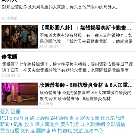
♡♡
對那些苦勸你以大局為重的人來說，你只是他們眼中的局外人。
當牧羊少年人與煉金術士同行，
他們遇到沙漠強盜，
16 小時前
他需要在3日內，學會把自己變成風，
否則，他的頭就會被砍下來，
【電影圈八卦】：媒體揭發奧斯卡動畫項目投票醜聞！好萊塢為什麼看不起動畫電影？
牧羊少年如何因應？
不知道大家有沒有發現，有一種人真的很神奇，如
果你跟他說：「我昨天去看動畫電影」，他就會露
他的老師，煉金術士說：
2026-08-07
出一種慈祥的微笑，然後問你是不是陪小
「我們不可能逃離自己的心，因此，我們還是去聽聽看，它在說什麼？」
修電腦
一開始，他的心述說著恐懼，牧羊少年人一一聆聽，
慢慢地，他的心說起過往的記憶與哀傷，牧羊少年人一一聆聽，
電腦買了七年終於操壞了，檢查後要換主機板，等叫貨到安裝完成已經
逐漸地，他的心安靜的時候多些，說起一些照顧與神奇的記憶，牧羊少年人一
過了四天，今天去拿電腦時說了有點想念電腦，老闆問我是電腦重度
一聆聽，
2026-08-07
然後，心安靜的時候，越來越多......
欣儀營養師 - 6種抗發炎食材 & 6大加重慢性發炎的飲食習慣
煉金術士說：「你的心，已經逐漸接近，天地之心了。」
欣儀營養師-6種抗發炎食材 & 6大加重慢性發炎的
什麼是天地之心？
少年人對著沙漠，述說著他的愛，
飲食習慣 欣儀營養師 - 6種抗發炎食材
沙漠說：「我無法把你變成風，去找風吧！」
5 小時前
https://www.facebook.com/photo/?fbid=147
登入
註冊
少年人聆聽著風說話，對風述說著他的愛，
PChome首頁
風說：「我無法把你變成風，但我可以幫你遮住太陽，跟太陽對話吧！」
線上購物
24h購物
書店
露天拍賣
比比昂代購
.....
新聞
/
氣象
股市
個人新聞台
廣告刊登
加入聯播網
全球購物
太陽說：「去找那，註寫一切的那雙手吧！」
買賣租屋
支付連
國際連
Pi 拍錢包
旅遊
服務中心