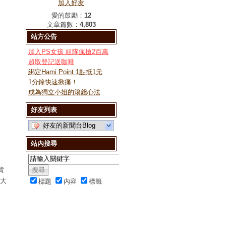
加入好友
愛的鼓勵：
12
文章篇數：
4,803
站方公告
加入PS女孩 組隊瘋搶2百萬
超取登記送咖啡
綁定Hami Point 1點抵1元
1分鐘快速揪痛！
成為獨立小姐的滾錢心法
好友列表
好友的新聞台Blog
站內搜尋
貨
港大
標題
內容
標籤