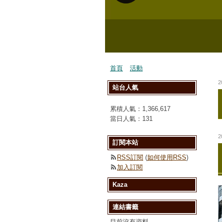
首頁
活動
2
站台人氣
累積人氣：
1,366,617
當日人氣：
131
2
訂閱本站
RSS訂閱
(
如何使用RSS
)
加入訂閱
Kaza
連結書籤
目前沒有資料