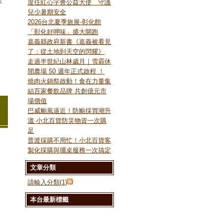
隊
度任紅心字會公益大使 守護
兒少暑期安全
2026台北夏季旅展-彰化館
「彰化好呷味」盛大開跑
嘉義縣政府新書《嘉義被看見
了：從土地到天空的閃耀》
走過半世紀山林歲月｜雪霸休
閒農場 50 週年正式啟程 ！
燒肉火鍋祭啟動！食在力量集
結百家餐飲品牌 共創億元市
場價值
巴威颱風逼近！防颱採買潮升
溫 小北百貨防災物資一次購
足
普渡採購不用忙！小北百貨客
製化採購與擺桌服務一次搞定
文章分類
請輸入分類(1)
本台最新標籤