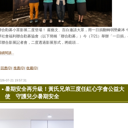
聯合勸募小眾影展二度登場！ 嚴藝文、百白邀請大眾，用一日捐翻轉弱勢劇本 
華社會福利聯合勸募協會（以下簡稱「聯合勸募」）今（7/21）舉辦「一日捐」
眾聯合影展記者會，二度透過影展形式，將鏡頭...
繼續閱讀...
回應(0)
|
推薦(0)
|
收藏(0)
|
026-07-21 19:57:31
暑期安全再升級！黃氏兄弟三度任紅心字會公益大
使 守護兒少暑期安全