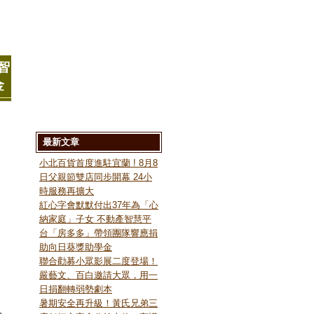
智
金
最新文章
小北百貨首度進駐宜蘭 ! 8月8
日父親節雙店同步開幕 24小
時服務再擴大
紅心字會默默付出37年為「心
納家庭」子女 不動產智慧平
台「房多多」帶領團隊響應捐
助向日葵獎助學金
聯合勸募小眾影展二度登場！
嚴藝文、百白邀請大眾，用一
日捐翻轉弱勢劇本
暑期安全再升級！黃氏兄弟三