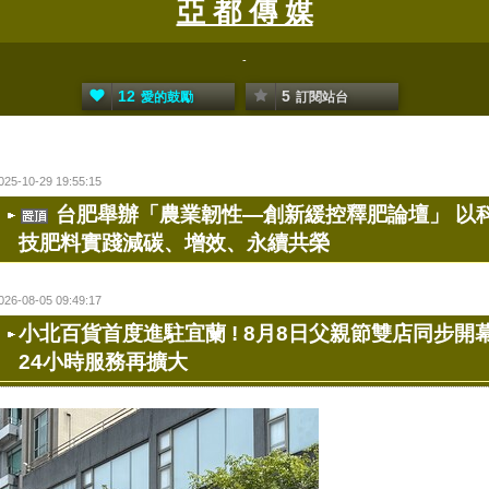
亞 都 傳 媒
-
12
5
愛的鼓勵
訂閱站台
025-10-29 19:55:15
台肥舉辦「農業韌性—創新緩控釋肥論壇」 以
技肥料實踐減碳、增效、永續共榮
026-08-05 09:49:17
小北百貨首度進駐宜蘭 ! 8月8日父親節雙店同步開
24小時服務再擴大