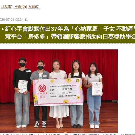
回應(0)
|
推薦(0)
|
收藏(0)
|
026-07-26 00:34:11
紅心字會默默付出37年為「心納家庭」子女 不動產
慧平台「房多多」帶領團隊響應捐助向日葵獎助學