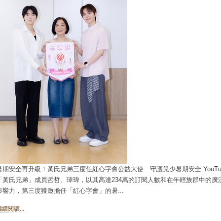
暑期安全再升級！黃氏兄弟三度任紅心字會公益大使 守護兒少暑期安全 YouTu
「黃氏兄弟」成員哲哲、瑋瑋，以其高達234萬的訂閱人數和在年輕族群中的廣
影響力，第三度獲邀擔任「紅心字會」的暑...
繼續閱讀...