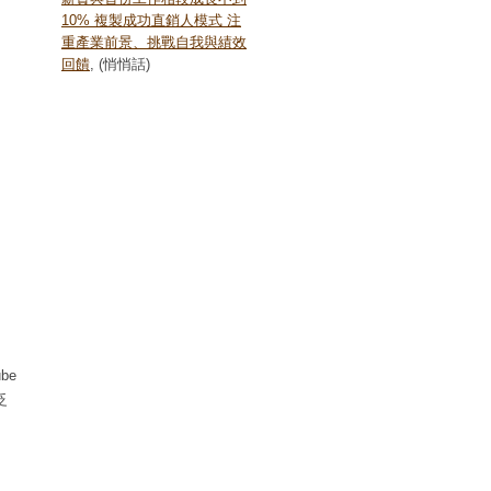
10% 複製成功直銷人模式 注
重產業前景、挑戰自我與績效
回饋
, (悄悄話)
be
泛