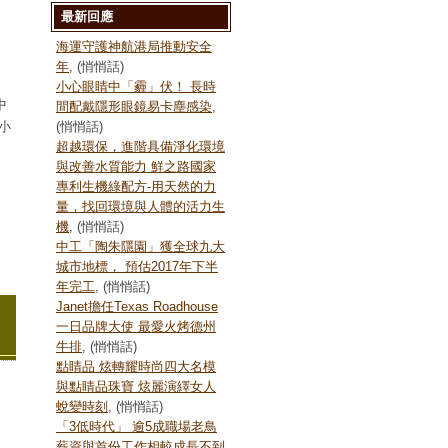
最新回應
海運守護神航港局推動安全
年
, (悄悄話)
小心眼睛中「霾」伏！ 長時
中
間配戴隱形眼鏡易卡塵感染
,
小
(悄悄話)
超越環保，進階具備淨化環境
與改善水質能力 鮮之路國家
專利生機綠配方-用天然的力
量，找回環境與人體的活力生
機
, (悄悄話)
中工「陶朱隱園」獲全球九大
城市地標， 預估2017年下半
年完工
, (悄悄話)
Janet擔任Texas Roadhouse
一日品牌大使 最愛火烤德州
牛排
, (悄悄話)
點睛品 炫轉耀時尚四大名模
與點睛品珠寶 炫麗演繹女人
蛻變時刻
, (悄悄話)
「3低時代」 逾5成職場老鳥
薪資與首份工作相較成長不到