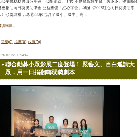
紅心字會默默付出37年為「心納家庭」子女 不動產智慧平台「房多多」帶領團
響應捐助向日葵獎助學金 公益團體「紅心字會」舉辦《2026紅心向日葵獎助學
金》頒獎典禮，現場330位包含了國小、國中、高...
繼續閱讀...
回應(0)
|
推薦(0)
|
收藏(0)
|
026-07-22 00:54:47
聯合勸募小眾影展二度登場！ 嚴藝文、百白邀請大
眾，用一日捐翻轉弱勢劇本