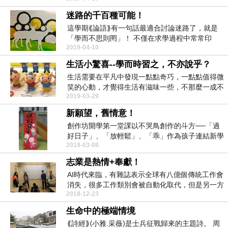
迷路的千百種可能！
這學期⟪論語⟫有一句話最適合討論迷路了，就是
「學而不思則罔」！ 不僅在求學過程中常常印
2019-04-10
證，在生活中...
生活小驚喜--學而時習之，不亦說乎？
生活需要在平凡中發現一點點奇巧，一點點值得微
笑的心動，才覺得生活有滋味一些，不那麼一成不
2019-03-29
變。 大家...
新願望，舊情意！
創作坊開學第一堂課以不哭鳥創作的斗方──「過
好日子」、「放輕鬆」、「乖」作為孩子連結新學
2019-03-08
期...
志業是熱情+奉獻！
AI時代來臨，有雜誌表示全球有八億個傳統工作會
消失，很多工作類別會被自動化取代，但是另一方
2018-12-23
面，新...
生命中的極端情境
⟪詩經⟫⟨小雅.采薇⟩是士兵征戰歸來的主題詩。 周