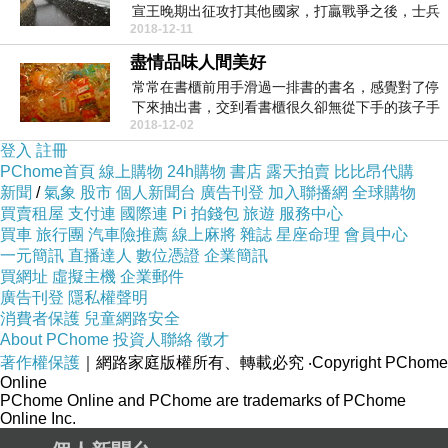
宣王晚期出征攻打其他國家，打贏戰爭之後，士兵
2018-12-11
緩...
盡情品味人間美好
常常在書櫃前用手滑過一排書的書名，感覺對了停
下來抽出書，交到看書櫃很久卻無從下手的孩子手
2018-12-02
上。知道那...
登入
註冊
PChome首頁
線上購物
24h購物
書店
露天拍賣
比比昂代購
新聞
/
氣象
股市
個人新聞台
廣告刊登
加入聯播網
全球購物
買賣租屋
支付連
國際連
Pi 拍錢包
旅遊
服務中心
買車
旅行團
汽車險推薦
線上麻將
雜誌
星座命理
會員中心
一元簡訊
直播達人
數位憑證
企業簡訊
買網址
虛擬主機
企業郵件
廣告刊登
隱私權聲明
消費者保護
兒童網路安全
About PChome
投資人聯絡
徵才
著作權保護
｜網路家庭版權所有、轉載必究
‧Copyright PChome
Online
PChome Online and PChome are trademarks of PChome
Online Inc.