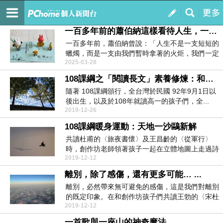
黃秋芳創作坊新竹作文教室
訂閱
我的
一百多年前的蕭伯納這樣看待人生，一百多年後的孩子們如此界定人生
一百多年前，蕭伯納曾說：「人生不是一支短短的
蠟燭，而是一支由我們暫時拿著的火炬，我們一定
2025-03-28
要...
108課綱之「閱讀長文」素養修煉：和孩子共讀〈摘一首詩，送你〉
隨著 108課綱頒行，全台灣於民國 92年9月1日以
後出生，以及於108年就讀高一的孩子們，全...
2019-12-26
108課綱暖身運動：天地一沙鷗新解
共讀杜甫的〈旅夜書懷〉及王昌齡的〈從軍行〉
時，創作坊老師領著孩子一起在立體地圖上走過詩
2019-12-12
人寫下這首詩時...
離別，除了感傷，還有更多可能… ...
離別，必然帶來無可避免的感傷，這是我們對離別
的既定印象。在和創作坊孩子們共讀王勃的〈宋杜
2019-12-12
少甫...
一首歌與一座山的神奇魔法