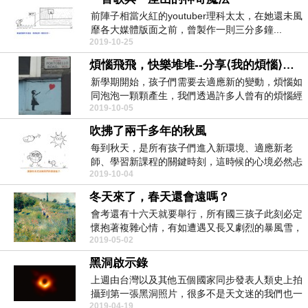
前陣子相當火紅的youtuber理科太太，在她還未風
靡各大媒體版面之前，曾製作一則三分多鐘...
2019-10-25
煩惱飛飛，快樂堆堆--分享⟨我的煩惱⟩創意取材
新學期開始，孩子們需要去適應新的變動，煩惱如
同泡泡一顆顆產生，我們透過許多人曾有的煩惱經
2019-10-05
驗，告訴孩子...
吹拂了兩千多年的秋風
每到秋天，是所有孩子們進入新環境、適應新老
師、學習新課程的關鍵時刻，這時候的心境必然忐
2019-10-04
忑、...
冬天來了，春天還會遠嗎？
會考還有十六天就要舉行，所有國三孩子此刻必定
懷抱著複雜心情，有如遭遇又長又劇烈的暴風雪，
2019-05-02
不能停下來歇...
黑洞啟示錄
上週由台灣以及其他五個國家同步發表人類史上拍
攝到第一張黑洞照片，很多不是天文迷的我們也一
2019-04-19
起沈浸在無盡...