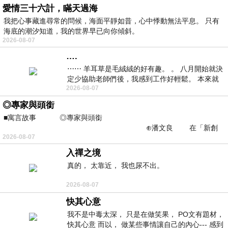
愛情三十六計，瞞天過海
我把心事藏進尋常的問候，海面平靜如昔，心中悸動無法平息。 只有
海底的潮汐知道，我的世界早已向你傾斜。
2026-08-07
….
⋯⋯ 羊耳草是毛絨絨的好有趣。 。 八月開始就決
定少協助老師們後，我感到工作好輕鬆。 本來就
2026-08-07
不是我的工作啊。 真
◎專家與頭銜
■寓言故事 ◎專家與頭銜
⊕潘文良 在「新創
2026-08-07
之谷」裡——
入禪之境
真的， 太靠近， 我也尿不出。
2026-08-07
快其心意
我不是中毒太深， 只是在做笑果， PO文有題材，
快其心意 而以， 做某些事情讓自己的內心--- 感到