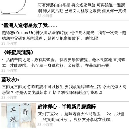
可有海豚白白靠攏 再次遙迢氣旋 可再饒過一遍窮
弱 雖人間活動 已達文明極致之浪費 但又何干質樸
23 小時前
者 只能白白陪葬
*臺灣人造衛星救了我……
趙德恕(Zoldos Ur.)神父還活著的時候: 他怕見太陽光 我有一次去上趙
德恕神父研究所的課程， 趙神父把窗簾放下， 他說:陽
23 小時前
《蜂蜜與漣漪》
生活的苦悶之處，必有其蜂蜜。 你說要學習蜜獾，毫不畏懼地 直搗蜂
窩，才能親嚐。 甚至練一身鐵布衫、金鐘罩， 在暴風雨來襲
23 小時前
藍玫友5
三師兄三師兄 你昨晚說不可以殺生 要我放過蟑螂給生路 今天的燉大肉
怎辦？ 你是否要虔誠茹素？ 蛤？別說師妹愛記仇 我希望
23 小時前
歲律禪心 - 半塘新月朦朧醉
來到了立秋 ， 意味著夏天即將過去 ， 秋 ，揪也
， 物於此而揪歛 ， 與格友分享此立秋聯。
23 小時前