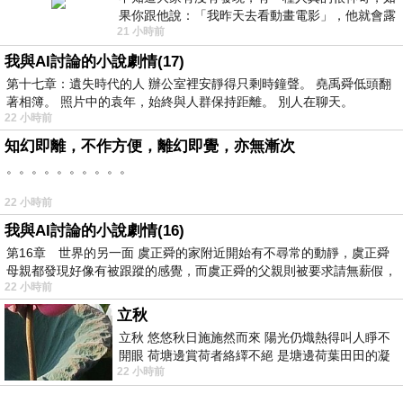
果你跟他說：「我昨天去看動畫電影」，他就會露
21 小時前
出一種慈祥的微笑，然後問你是不是陪小
我與AI討論的小說劇情(17)
第十七章：遺失時代的人 辦公室裡安靜得只剩時鐘聲。 堯禹舜低頭翻
著相簿。 照片中的袁年，始終與人群保持距離。 別人在聊天。
22 小時前
知幻即離，不作方便，離幻即覺，亦無漸次
。。。。。。。。。。
22 小時前
我與AI討論的小說劇情(16)
第16章 世界的另一面 虞正舜的家附近開始有不尋常的動靜，虞正舜
母親都發現好像有被跟蹤的感覺，而虞正舜的父親則被要求請無薪假，
22 小時前
立秋
立秋 悠悠秋日施施然而來 陽光仍熾熱得叫人睜不
開眼 荷塘邊賞荷者絡繹不絕 是塘邊荷葉田田的凝
22 小時前
望 風中飄逸的是映日荷花別樣紅