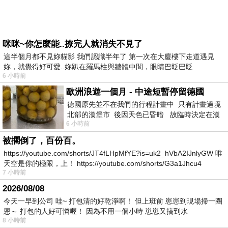
咪咪~你怎麼能..撩完人就消失不見了
這半個月都不見妳貓影 我們認識半年了 第一次在大廈樓下走道遇見
妳，就覺得好可愛..妳趴在羅馬柱與牆體中間，眼睛巴眨巴眨
6 小時前
歐洲浪遊一個月 - 中途短暫停留德國
德國原先並不在我們的行程計畫中 只有計畫過境
北部的漢堡市 後因天色已昏暗 故臨時決定在漢
6 小時前
堡市吃晚餐和過夜
被擱倒了，百份百。
https://youtube.com/shorts/JT4fLHpMfYE?is=uk2_hVbA2IJnlyGW 唯
天空是你的極限，上！ https://youtube.com/shorts/G3a1Jhcu4
7 小時前
2026/08/08
今天一早到公司 哇~ 打包清的好乾淨啊！ 但上班前 崽崽到現場掃一圈
恩～ 打包的人好可憐喔！ 因為不用一個小時 崽崽又搞到水
8 小時前