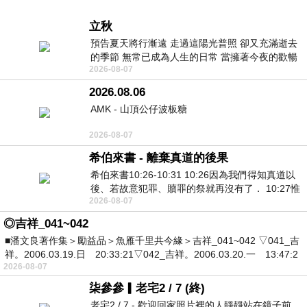
立秋
預告夏天將行漸遠 走過這陽光普照 卻又充滿逝去
的季節 無常已成為人生的日常 當擁著今夜的歡暢
2026-08-07
舒心 轉眼驟成昨日 而明晨 太陽
2026.08.06
AMK - 山頂公仔波板糖
2026-08-07
希伯來書 - 離棄真道的後果
希伯來書10:26-10:31 10:26因為我們得知真道以
後、若故意犯罪、贖罪的祭就再沒有了． 10:27惟
2026-08-07
有戰懼等候審判和那燒滅眾敵人的烈火
◎吉祥_041~042
■潘文良著作集＞勵益品＞魚雁千里共今緣＞吉祥_041~042 ▽041_吉
祥。2006.03.19.日 20:33:21▽042_吉祥。2006.03.20.一 13:47:2
2026-08-07
柒參參▎老宅2 / 7 (終)
老宅2 / 7 - 歡迎回家照片裡的人靜靜站在鏡子前。