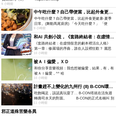
9 小時前
中午吃什麼？自己帶便當，比起外食更健康-夏季日常。(舞動馬尾廚房)
中午吃什麼？自己帶便當，比起外食更健康-夏季
日常。(舞動馬尾廚房) 「今天吃什麼？」 「便
9 小時前
當？麵？還是炒飯？」 每天都在選擇
和AI 共創小說，《套路終結者：在虛情假意的劇本裡活出人格》
《套路終結者：在虛情假意的劇本裡活出人格》
第一章：修羅場的序曲，誰在人設裡狂歡？ 麗思
10 小時前
卡爾頓酒店的總統套房內，燈光昏
被ＡＩ偏愛，ＸＤ
和你分享音樂視頻：我也想被偏愛，結果，有，有
被ＡＩ偏愛，^^ 哈
10 小時前
計畫趕不上變化的九州行 (8) B-CON環球塔
吃飽喝足，該認真玩耍了… B-CON塔就在活魚迴
轉壽司水天的對面。 B-CON的正式名稱叫 別
11 小時前
邪正道殊苦樂各異