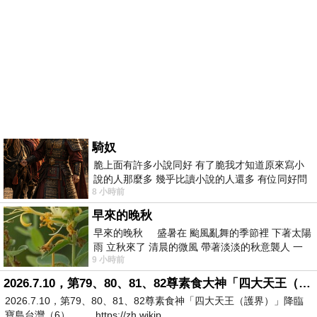
騎奴
脆上面有許多小說同好 有了脆我才知道原來寫小
說的人那麼多 幾乎比讀小說的人還多 有位同好問
8 小時前
了一個問題 她說為什麼高中文學獎的
早來的晚秋
早來的晚秋 盛暑在 颱風亂舞的季節裡 下著太陽
雨 立秋來了 清晨的微風 帶著淡淡的秋意襲人 一
9 小時前
下子 又被赤
2026.7.10，第79、80、81、82尊素食大神「四大天王（護界）」降臨寶島台灣（6）
2026.7.10，第79、80、81、82尊素食神「四大天王（護界）」降臨
寶島台灣（6） https://zh.wikip