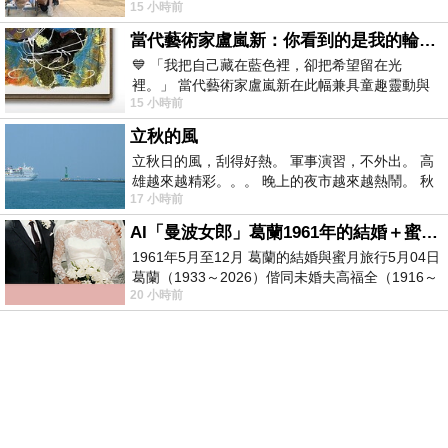
15 小時前
以為展場已經差不多要安靜下來，卻發
當代藝術家盧嵐新：你看到的是我的輪廓，還是你的故事？——藏在藍色裡的希望與光
💙 「我把自己藏在藍色裡，卻把希望留在光
裡。」 當代藝術家盧嵐新在此幅兼具童趣靈動與
15 小時前
抽象韻味的新作中，用湛藍的羽翼般色塊包覆著
立秋的風
立秋日的風，刮得好熱。 軍事演習，不外出。 高
雄越來越精彩。。。 晚上的夜市越來越熱鬧。 秋
17 小時前
天的風刮得很熱 夜遊消暑熱。。。
AI「曼波女郎」葛蘭1961年的結婚＋蜜月旅行 #戀上老電影 #葛蘭 #粟子
1961年5月至12月 葛蘭的結婚與蜜月旅行5月04日
葛蘭（1933～2026）偕同未婚夫高福全（1916～
20 小時前
2004）乘郵輪赴倫敦6月15日於英國倫敦St.S