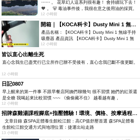
⋯⋯ 。 花草幻人這系列很有趣！ 會持續玩下去！
🧡 。 🐻 毒油事件後，我很在意之後用油的採買。
12 小時前
前天購買了我之前就很愛
開箱｜【KOCA科卡】Dusty Mini 1 無線手持吸塵器
產品名稱：【KOCA科卡】Dusty Mini 1 無線手持
吸塵器 產品資訊 【KOCA科卡】Dusty Mini 1 無
12 小時前
線手持吸塵器評語： 能吸、能吹兼具兩
皆以直心出離生死
直心念我生已盡梵行已立所作已辦不受後有，直心念我已斷不復更斷。
12 小時前
日記0807
早上醒來的第一件事 不跟早餐店阿姨們聊幾句 很不習慣 她們的紅茶還
是全糖 我喝起來比較習慣 ~~~ 《偷偷藏不住》 越看越有趣，
12 小時前
招牌森雞湯課程腳底+指壓體驗！環境、價格、按摩過程全紀錄，森SPA足體養生館松江館最新價格表
文章目錄 森SPA足體養生館松江館：高CP值舒壓首選 森SPA足體養
生館松江館交通方式與地理位置：捷運出站走路
13 小時前