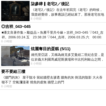
柒參肆▎老宅2／後記
《老宅2／後記》在去年初寫完《老宅》的時候，
我曾經覺得，故事應該已經結束了。那座老宅在地
8 小時前
震中倒塌，七個人終於離開那片黑暗，
◎吉祥_043~045
■潘文良著作集＞勵益品＞魚雁千里共今緣＞吉祥_043~045 ▽043_吉
祥。2006.03.24.五 23:38:28 ▽044_吉祥。2006.03.25.六 00:00:
8 小時前
炫麗奪目的蛋糕 (5/11)
維托里亞諾，又稱為維克多艾曼紐二世紀念堂，是
位於義大利羅馬威尼斯廣場和卡比托利歐山之間，
8 小時前
用以紀念統一義大利統一後的的第一位國
要不要給三樓
《牆門的灰》 屋子陰冷 留給牆壁去滲透 牆角的灰 倒流的陰影 大火吞
噬不了 空氣瀰漫著 燒焦的虛無 牆壁上的門
8 小時前