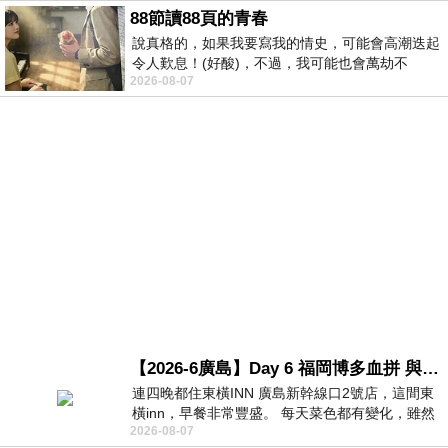
88節讀88頁的青春
說真格的，如果我要寫我的情史，可能會高潮迭起
令人歎息！(好酸)，不過，我可能也會萬劫不
2026-08-07
復...，每天跪鍵盤還是被判了花心的罪
【2026-6廣島】Day 6 福岡博多血拼 與機場接送少年司機深夜對談
連四晚都住東橫INN 廣島新幹線口2號店，這間東
橫inn，早餐非常豐盛。 每天菜色都有變化，雖然
2026-08-07
看到工作人員拿出料理包加熱，但