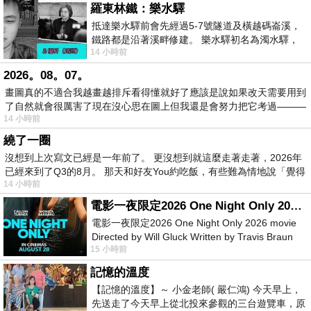
羅東林鐵：樂水驛
抵達樂水驛前會先經過5-7號隧道及橫越碼崙溪，
鐵路都是沿著溪畔修建。 樂水驛初名為濁水驛，
14 小時前
但因與臺鐵集集線車站同名，於1953
2026。08。07。
畫圖真的不適合我越畫越排斥看得懂就好了應該是說如果改天需要用到
了自然就會很厲害了現在沒心思在圖上但我還是會努力把它考過———
14 小時前
繞了一圈
沒想到上次寫文已經是一年前了。 更沒想到就這麼走著走著，2026年
已經來到了Q3的8月。 那天和好友You約吃飯，有些難為情地說「覺得
14 小時前
電影一夜限定2026 One Night Only 2026 movie
電影一夜限定2026 One Night Only 2026 movie
Directed by Will Gluck Written by Travis Braun
15 小時前
Starring Monica Barbaro
記憶的溫度
【記憶的溫度】～ 小金老師( 嚴仁鴻) 今天早上，
先送走了今天早上從北投來參觀的三台遊覽車，原