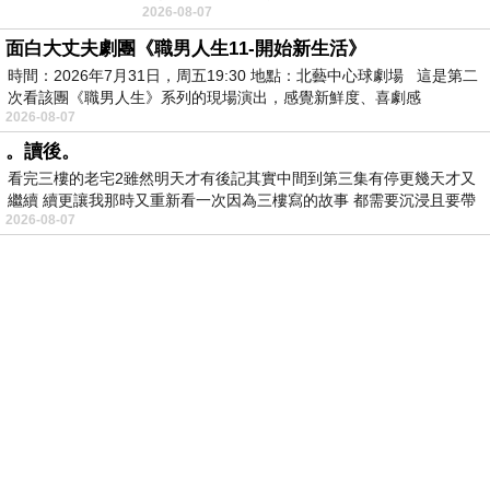
2026-08-07
愉快。
面白大丈夫劇團《職男人生11-開始新生活》
時間：2026年7月31日，周五19:30 地點：北藝中心球劇場 這是第二
次看該團《職男人生》系列的現場演出，感覺新鮮度、喜劇感
2026-08-07
。讀後。
看完三樓的老宅2雖然明天才有後記其實中間到第三集有停更幾天才又
繼續 續更讓我那時又重新看一次因為三樓寫的故事 都需要沉浸且要帶
2026-08-07
有