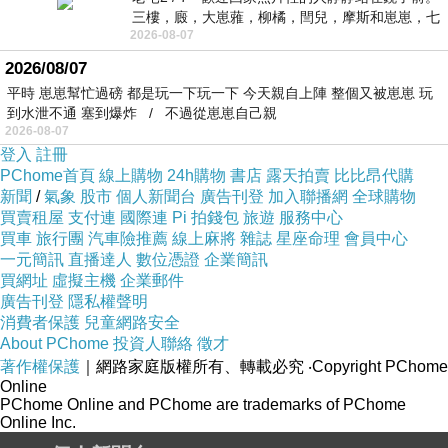
三樓，廄，大崽蕥，柳橘，閆兒，摩斯和崽崽，七
2026-08-07
個人整整齊齊地站在鏡框之外，如同
2026/08/07
平時 崽崽幫忙過磅 都是玩一下玩一下 今天親自上陣 整個又被崽崽 玩
到水泄不通 塞到爆炸 / 不過從崽崽自己親
2026-08-07
登入
註冊
PChome首頁
線上購物
24h購物
書店
露天拍賣
比比昂代購
新聞
/
氣象
股市
個人新聞台
廣告刊登
加入聯播網
全球購物
買賣租屋
支付連
國際連
Pi 拍錢包
旅遊
服務中心
買車
旅行團
汽車險推薦
線上麻將
雜誌
星座命理
會員中心
一元簡訊
直播達人
數位憑證
企業簡訊
買網址
虛擬主機
企業郵件
廣告刊登
隱私權聲明
消費者保護
兒童網路安全
About PChome
投資人聯絡
徵才
著作權保護
｜網路家庭版權所有、轉載必究
‧Copyright PChome
Online
PChome Online and PChome are trademarks of PChome
Online Inc.