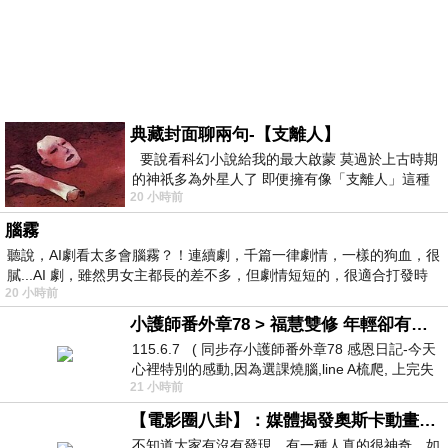
典藏封面聊兩句-【支離人】
要說看科幻小說給我的最大啟蒙 莫過於上古時期
的神祇多為外星人了 即便擁有像「支離人」這種
20 小時前
驚世駭俗的神通法門 也未必讀
腦霧
聽說，AI劇看太多會腦霧？！連續劇，千篇一律劇情，一樣的狗血，很
膩...AI 劇，雖然男女主都長的差不多，但劇情短短的，很適合打發時
20 小時前
小護師番外章78 > 福慧雙修 年輕卻有個老靈魂 ㄑ金剛經〉podcast
115.6.7 ( 同步存小護師番外章78 感恩日記-今天
心裡特別的感動,因為選課燒腦,line A梳爬, 上完失
21 小時前
智課的她,特來傾
【電影圈八卦】：媒體揭發奧斯卡動畫項目投票醜聞！好萊塢為什麼看不起動畫電影？
不知道大家有沒有發現，有一種人真的很神奇，如