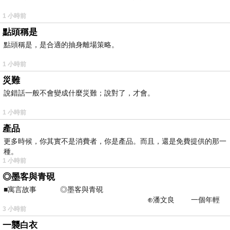
1 小時前
點頭稱是
點頭稱是，是合適的抽身離場策略。
1 小時前
災難
說錯話一般不會變成什麼災難；說對了，才會。
1 小時前
產品
更多時候，你其實不是消費者，你是產品。而且，還是免費提供的那一
種。
1 小時前
◎墨客與青硯
■寓言故事 ◎墨客與青硯
⊕潘文良 一個年輕
3 小時前
的墨客，在京城的古玩肆裡
一襲白衣