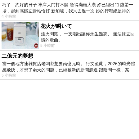
巧了，約好的日子 車庫大門打不開 急得滿頭大漢 妳已經出門 虛驚一
場，趕到高鐵左營站恰好 新加坡，我只去過一次 妳的行程總是排的
4 小時前
花火が瞬いて
煙火閃耀， 一支唱出讓你永生難忘、 無法抹去回
憶的歌曲。
5 小時前
二億元的夢想
當一個地方連雜貨店老闆都想要兩億元時。 行文至此，2026的時光體
感飛快，才想了兩天的問題，已經被新的新聞趕過 跟陰間一樣，某
5 小時前