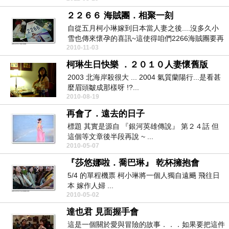
２２６６ 海賊團．相聚一刻
自從五月柯小琳嫁到日本當人妻之後....沒多久小
雪也傳來懷孕的喜訊~這使得咱們2266海賊團要再
2010-11-03
聚在...
柯琳生日快樂 ．２０１０人妻懷舊版
2003 北海岸殺很大 ... 2004 氣質蘭陽行...是看甚
麼眉頭皺成那樣呀 !?...
2010-08-19
再會了．遠去的日子
標題 其實是源自 『銀河英雄傳說』 第２４話 但
這個等文章後半段再說 ~ ...
2010-05-07
『莎悠娜啦．喬巴琳』 乾杯擁抱會
5/4 的單程機票 柯小琳將一個人獨自遠颺 飛往日
本 嫁作人婦 ...
2010-05-02
達也君 見面握手會
這是一個關於愛與冒險的故事．．．如果要把這件