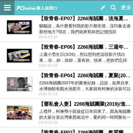
好了嗎?!還沒有 ...
訂閱
我的
【致青春-EP07】2266海賊團．淡海夏之旅(2004)|愛你|校門外的夢。
貓貓說，為什麼看到我的影片都失憶，沒印象去過
那些地方?現在，我們就來幫妳把記憶找回
2020-03-29
來!!^^+人.....
【致青春-EP06】2266海賊團．三週年特別企劃(2006)|香水百合|我們的紀念日。
上週小雪生日(3/26)，所以想到把這段影片找出
來....你，妳，妳妳，還有妳。快來，把妳們忘掉
2020-03-28
的青...
【致青春-EP04】2266海賊團．夏聚(2007)/自來水博物館|甜甜的。
2266海賊團2007年的聚會紀錄，話說，如果自來
水博物館有戲水池那天，大家就有柯琳的泳裝可以
2020-01-19
看了!...
【嫑私會人妻】2266海賊團聚(2019)/進擊の小屁孩|大直美麗華|石壁家|無印良品。
上禮拜，柯琳帶小屁孩從日本回來了。因為海賊團
的大家分居台灣東西南北中，要約同一時間聚在一
2019-12-30
塊兒，實在是...
【致青春-EP02】2266海賊團．氣質蘭陽行(2004)/綠色博覽會都已經辦20年了。