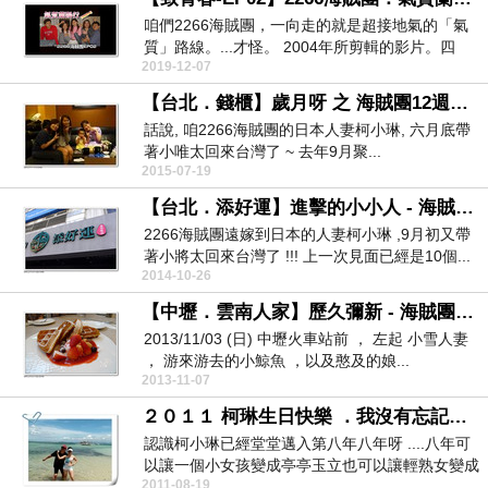
咱們2266海賊團，一向走的就是超接地氣的「氣
質」路線。...才怪。 2004年所剪輯的影片。四
2019-12-07
個...
【台北．錢櫃】歲月呀 之 海賊團12週年聚 !!!!!
話說, 咱2266海賊團的日本人妻柯小琳, 六月底帶
著小唯太回來台灣了 ~ 去年9月聚...
2015-07-19
【台北．添好運】進擊的小小人 - 海賊團11週年聚 !!!!!
2266海賊團遠嫁到日本的人妻柯小琳 ,9月初又帶
著小將太回來台灣了 !!! 上一次見面已經是10個...
2014-10-26
【中壢．雲南人家】歷久彌新 - 海賊團10週年聚 !!!!!
2013/11/03 (日) 中壢火車站前 ， 左起 小雪人妻
， 游來游去的小鯨魚 ，以及憨及的娘...
2013-11-07
２０１１ 柯琳生日快樂 ．我沒有忘記搶第一名
認識柯小琳已經堂堂邁入第八年八年呀 ....八年可
以讓一個小女孩變成亭亭玉立也可以讓輕熟女變成
2011-08-19
人妻 ...