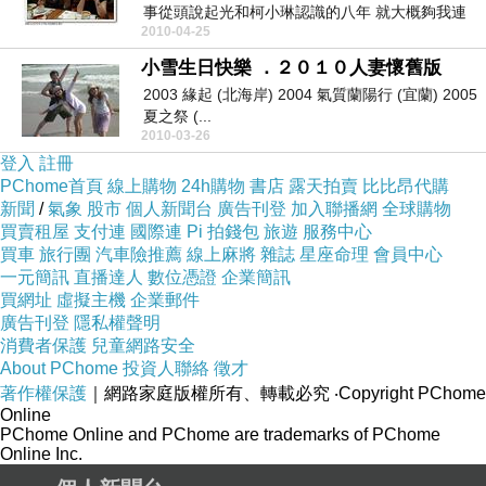
事從頭說起光和柯小琳認識的八年 就大概夠我連
2010-04-25
載一個月就這...
小雪生日快樂 ．２０１０人妻懷舊版
2003 緣起 (北海岸) 2004 氣質蘭陽行 (宜蘭) 2005
夏之祭 (...
2010-03-26
登入
註冊
PChome首頁
線上購物
24h購物
書店
露天拍賣
比比昂代購
新聞
/
氣象
股市
個人新聞台
廣告刊登
加入聯播網
全球購物
買賣租屋
支付連
國際連
Pi 拍錢包
旅遊
服務中心
買車
旅行團
汽車險推薦
線上麻將
雜誌
星座命理
會員中心
一元簡訊
直播達人
數位憑證
企業簡訊
買網址
虛擬主機
企業郵件
廣告刊登
隱私權聲明
消費者保護
兒童網路安全
About PChome
投資人聯絡
徵才
著作權保護
｜網路家庭版權所有、轉載必究
‧Copyright PChome
Online
PChome Online and PChome are trademarks of PChome
Online Inc.