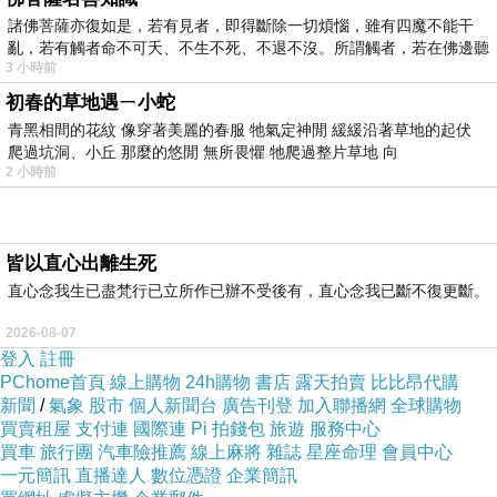
諸佛菩薩亦復如是，若有見者，即得斷除一切煩惱，雖有四魔不能干
雀躍心靈
☠
踏實人生
☠
亂，若有觸者命不可夭、不生不死、不退不沒。所謂觸者，若在佛邊聽
每個人心中都有一把尺，這是一句好通俗，卻又
3 小時前
受
初春的草地遇ㄧ小蛇
無法天秤的一把尺。
青黑相間的花紋 像穿著美麗的春服 牠氣定神閒 緩緩沿著草地的起伏
人的視野角度不同，因此對一件事物的恆量標準
爬過坑洞、小丘 那麼的悠閒 無所畏懼 牠爬過整片草地 向
也會不同，包刮了審美觀與性格認知也是如此。
2 小時前
這些年，受大環境的改變，與人性思想的混亂取
抉，在經歷與經驗中學習了成長。
皆以直心出離生死
因為體力狀況好轉，殘餘體內藥物代謝的差不多
直心念我生已盡梵行已立所作已辦不受後有，直心念我已斷不復更斷。
了，身心不再如往年的疲憊，社交擴展時間拉長
2026-08-07
也拉近。
登入
註冊
PChome首頁
線上購物
24h購物
書店
露天拍賣
比比昂代購
新聞
/
氣象
股市
個人新聞台
廣告刊登
加入聯播網
全球購物
買賣租屋
支付連
國際連
Pi 拍錢包
旅遊
服務中心
買車
旅行團
汽車險推薦
線上麻將
雜誌
星座命理
會員中心
一元簡訊
直播達人
數位憑證
企業簡訊