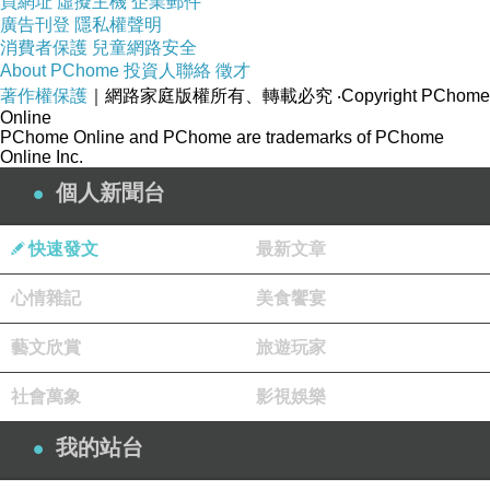
買網址
虛擬主機
企業郵件
廣告刊登
隱私權聲明
消費者保護
兒童網路安全
About PChome
投資人聯絡
徵才
著作權保護
｜網路家庭版權所有、轉載必究
‧Copyright PChome
Online
PChome Online and PChome are trademarks of PChome
Online Inc.
個人新聞台
靜靜品嚐
快速發文
最新文章
雀躍心靈
☠
踏實人生
☠
在生活中，有多少苦於不良於溝通，與棘手的事
心情雜記
美食饗宴
難合諧於認同，也因此常慌惑也擾亂情緒。
藝文欣賞
旅遊玩家
當我真正開始認識自己，回想過去，體驗當下，
融合過去，我領悟到了，原來我把自己的容器裝
社會萬象
影視娛樂
的太滿，我把一切看的太盡美了。
我的站台
並，常發呆著自我思索，如果我還不知道往哪個