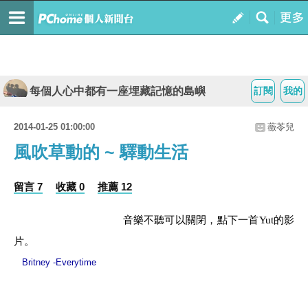
每個人心中都有一座埋藏記憶的島嶼
訂閱
我的
2014-01-25 01:00:00
藢苓兒
風吹草動的 ~ 驛動生活
留言 7
收藏 0
推薦 12
音樂不聽可以關閉，點下一首
Yut
的影
片。
Britney -Everytime