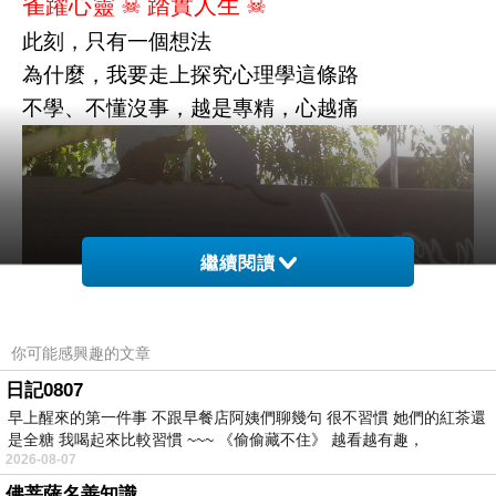
雀躍心靈
☠
踏實人生
☠
此刻，只有一個想法
為什麼，我要走上探究心理學這條路
不學、不懂沒事，越是專精，心越痛
繼續閱讀
你可能感興趣的文章
日記0807
早上醒來的第一件事 不跟早餐店阿姨們聊幾句 很不習慣 她們的紅茶還
是全糖 我喝起來比較習慣 ~~~ 《偷偷藏不住》 越看越有趣，
2026-08-07
靜靜品嚐
佛菩薩名善知識