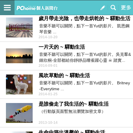
每個人心中都有一座埋藏記憶的島嶼
訂閱
我的
歲月帶走光陰，也帶走烘乾的 ~ 驛動生活
音樂不聽可以關閉，點下一首Yut的影片。 凱恩鋼
琴音樂 ...
2014-10-20
一片天的 ~ 驛動生活
音樂不聽可以關閉，點下一首Yut的影片。吳克羣&
鍾欣桐-全部都給你靜靜品嚐雀躍心靈 ☠ 踏實...
2014-09-01
風吹草動的 ~ 驛動生活
音樂不聽可以關閉，點下一首Yut的影片。 Britney
-Everytime ...
2014-01-25
是誰偷走了我生活的~ 驛動生活
（行動版頁面暫無法瀏覽加密文章）
2013-10-14
生命中築出溫馨的 ~ 驛動生活