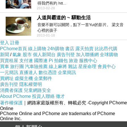
得我們有約 htt...
2013-02-28
人道與霸道的 ~ 驛動生活
音樂不聽可以關閉，點下一首Yut的影片。 梁文音
心裡的孩子
2013-01-18
登入
註冊
PChome首頁
線上購物
24h購物
書店
露天拍賣
比比昂代購
新聞
/
氣象
股市
個人新聞台
廣告刊登
加入聯播網
全球購物
買賣租屋
支付連
國際連
Pi 拍錢包
旅遊
服務中心
買車
旅行團
汽車險推薦
線上麻將
雜誌
星座命理
會員中心
一元簡訊
直播達人
數位憑證
企業簡訊
買網址
虛擬主機
企業郵件
廣告刊登
隱私權聲明
消費者保護
兒童網路安全
About PChome
投資人聯絡
徵才
著作權保護
｜網路家庭版權所有、轉載必究
‧Copyright PChome
Online
PChome Online and PChome are trademarks of PChome
Online Inc.