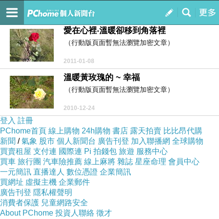
每個人心中都有一座埋藏記憶的島嶼
訂閱
我的
愛在心裡‧溫暖卻移到角落裡
（行動版頁面暫無法瀏覽加密文章）
2011-01-08
溫暖黃玫瑰的 ~ 幸福
（行動版頁面暫無法瀏覽加密文章）
2010-12-24
登入
註冊
PChome首頁
線上購物
24h購物
書店
露天拍賣
比比昂代購
新聞
/
氣象
股市
個人新聞台
廣告刊登
加入聯播網
全球購物
買賣租屋
支付連
國際連
Pi 拍錢包
旅遊
服務中心
買車
旅行團
汽車險推薦
線上麻將
雜誌
星座命理
會員中心
一元簡訊
直播達人
數位憑證
企業簡訊
買網址
虛擬主機
企業郵件
廣告刊登
隱私權聲明
消費者保護
兒童網路安全
About PChome
投資人聯絡
徵才