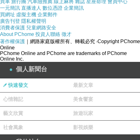
買車
旅行團
汽車險推薦
線上麻將
雜誌
星座命理
會員中心
一元簡訊
直播達人
數位憑證
企業簡訊
買網址
虛擬主機
企業郵件
廣告刊登
隱私權聲明
消費者保護
兒童網路安全
About PChome
投資人聯絡
徵才
著作權保護
｜網路家庭版權所有、轉載必究
‧Copyright PChome
Online
PChome Online and PChome are trademarks of PChome
Online Inc.
個人新聞台
快速發文
最新文章
心情雜記
美食饗宴
藝文欣賞
旅遊玩家
社會萬象
影視娛樂