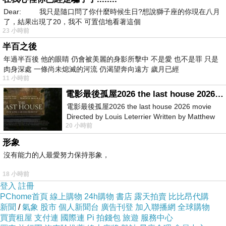
Dear: 我只是隨口問了你什麼時候生日?想說獅子座的你現在八月
了，結果出現了20，我不 可置信地看著這個
23 小時前
半百之後
年過半百後 他的眼睛 仍會被美麗的身影所擊中 不是愛 也不是罪 只是
肉身深處 一條尚未熄滅的河流 仍渴望奔向遠方 歲月已經
11 小時前
電影最後孤屋2026 the last house 2026 movie
電影最後孤屋2026 the last house 2026 movie
Directed by Louis Leterrier Written by Matthew
20 小時前
Robinson Starring Greta Lee Wa
形象
沒有能力的人最愛努力保持形象，
18 小時前
登入
註冊
PChome首頁
線上購物
24h購物
書店
露天拍賣
比比昂代購
新聞
/
氣象
股市
個人新聞台
廣告刊登
加入聯播網
全球購物
買賣租屋
支付連
國際連
Pi 拍錢包
旅遊
服務中心