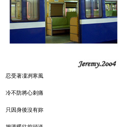
忍受著凜冽寒風
冷不防將心刺痛
只因身後沒有妳
把溫暖往前頭送