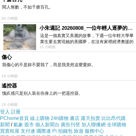
很羨慕.........
閱人無數，不如千瘡百孔。
版主回應
20 小時前
^^
小朱週記 20260808_一位年輕人逐夢的真實故事
2011-02-24 11:31:43
這是一個真實又美麗的故事，下週一位年輕大學畢
業生要去實現她的美國夢，在沒有家裡經濟奧援的
15 小時前
情況下，靠著自我努力工作累積出國基
allison
2011-02-21 21:37:16
傷心
很幸福
我傷心的不是妳不愛我了，而是我竟然這麼愛妳。
很羨慕^^
19 小時前
版主回應
遙控器
還可以啦~~^__^
2011-02-24 11:31:23
愧疚感只是别人装在你身上的一把遥控器。
19 小時前
卓祐希
登入
註冊
PChome首頁
線上購物
24h購物
書店
露天拍賣
比比昂代購
2011-02-20 13:24:50
新聞
/
氣象
股市
個人新聞台
廣告刊登
加入聯播網
全球購物
明明就是投射燈，聚光厲害。
買賣租屋
支付連
國際連
Pi 拍錢包
旅遊
服務中心
散文是講FU~~，感人最好，有頭尾幹嘛!