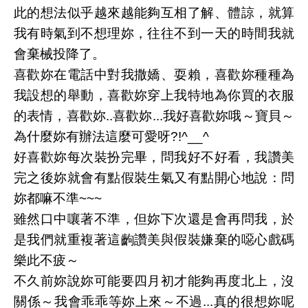
此的想法似乎越來越能夠互相了解、體諒，就算
我有時氣到不想理妳，往往不到一天的時間我就
會棄械投降了。
喜歡妳在電話中對我撒嬌、耍賴，喜歡妳種種為
我設想的舉動，喜歡妳穿上我特地為你買的衣服
的表情，喜歡妳..喜歡妳...我好喜歡妳哦～寶貝～
為什麼妳有辦法這麼可愛呀?!^__^
好喜歡妳每次裝扮完畢，問我好不好看，我讚美
完之後妳就會有點假裝生氣又有點開心地說：問
妳都嘛不準~~~
雖然口中嚷著不準，但妳下次還是會再問我，於
是我們就重複著這齣讚美與假裝嫌棄的噁心戲碼
樂此不疲～
不久前妳說妳可能要四月初才能夠再度北上，沒
關係～我會乖乖等妳上來～不過...真的很想妳呢