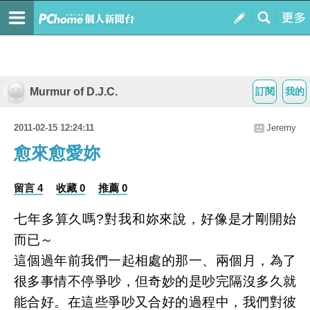
Murmur of D.J.C.
訂閱
我的
2011-02-15 12:24:11
Jeremy
愈來愈愛妳
留言 4
收藏 0
推薦 0
七年多算久嗎?對我和妳來說，好像是才剛開始
而已～
這個過年前我們一起相處的那一、兩個月，為了
很多事情不停爭吵，但奇妙的是吵完隔沒多久就
能合好。在這些爭吵又合好的過程中，我們對彼