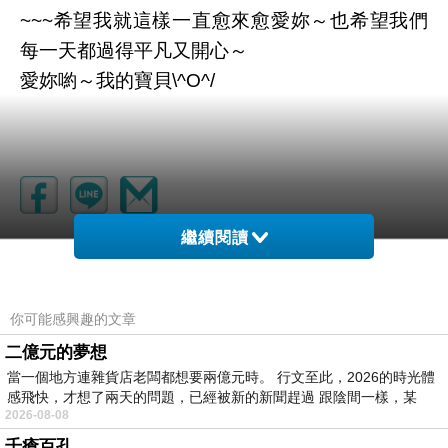
~~~希望我就這樣一直愈來愈愛妳～也希望我們
每一天都過得平凡又開心～
愛妳喲～我的寶貝\^O^/
繼續閱讀
你可能感興趣的文章
二億元的夢想
當一個地方連雜貨店老闆都想要兩億元時。 行文至此，2026的時光體
感飛快，才想了兩天的問題，已經被新的新聞趕過 跟陰間一樣，某
2026-08-08
阿宅
千瘡百孔
2011-02-23 20:04:30