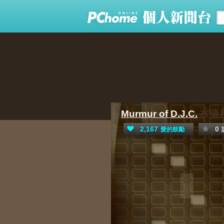
Murmur of D.J.C.
在清
2,167
0
愛的鼓勵