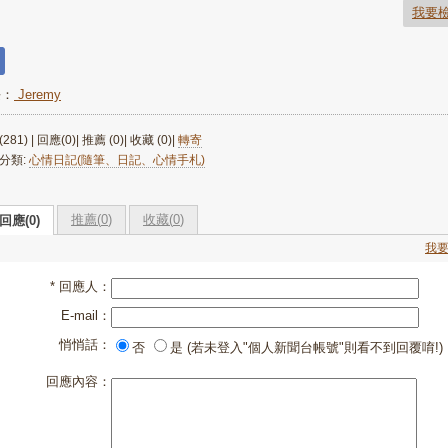
我要
長：
Jeremy
281) | 回應(0)| 推薦 (
0
)| 收藏 (
0
)|
轉寄
分類:
心情日記(隨筆、日記、心情手札)
推薦(
0
)
收藏(
0
)
回應(0)
我
* 回應人：
E-mail：
悄悄話：
否
是 (若未登入"個人新聞台帳號"則看不到回覆唷!)
回應內容：