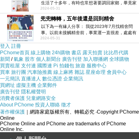
生活了十多年，有時也常想著要調回家鄉，畢竟家
2024-05-31
人...
兜兜轉轉，五年後還是回到精舍
以下為一有緣人分享： 我從2023年7月找精舍問
事。以前未接觸精舍前，事業運一直很差，處處有
2024-05-31
小...
登入
註冊
PChome首頁
線上購物
24h購物
書店
露天拍賣
比比昂代購
新聞
/
氣象
股市
個人新聞台
廣告刊登
加入聯播網
全球購物
買賣租屋
支付連
國際連
Pi 拍錢包
旅遊
服務中心
買車
旅行團
汽車險推薦
線上麻將
雜誌
星座命理
會員中心
一元簡訊
直播達人
數位憑證
企業簡訊
買網址
虛擬主機
企業郵件
廣告刊登
隱私權聲明
消費者保護
兒童網路安全
About PChome
投資人聯絡
徵才
著作權保護
｜網路家庭版權所有、轉載必究
‧Copyright PChome
Online
PChome Online and PChome are trademarks of PChome
Online Inc.