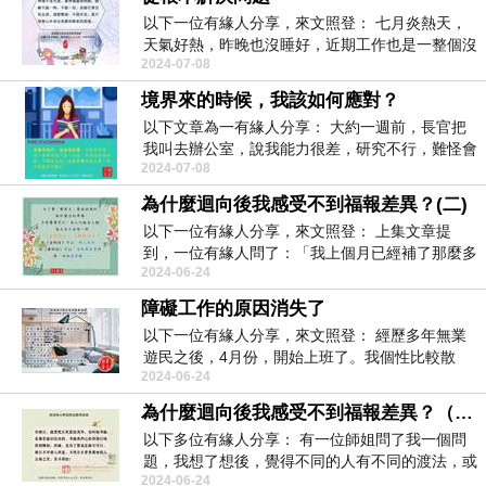
以下一位有緣人分享，來文照登： 七月炎熱天，
天氣好熱，昨晚也沒睡好，近期工作也是一整個沒
2024-07-08
勁，不...
境界來的時候，我該如何應對？
以下文章為一有緣人分享： 大約一週前，長官把
我叫去辦公室，說我能力很差，研究不行，難怪會
2024-07-08
來...
為什麼迴向後我感受不到福報差異？(二)
以下一位有緣人分享，來文照登： 上集文章提
到，一位有緣人問了：「我上個月已經補了那麼多
2024-06-24
的福...
障礙工作的原因消失了
以下一位有緣人分享，來文照登： 經歷多年無業
遊民之後，4月份，開始上班了。我個性比較散
2024-06-24
漫，...
為什麼迴向後我感受不到福報差異？（一）
以下多位有緣人分享： 有一位師姐問了我一個問
題，我想了想後，覺得不同的人有不同的渡法，或
2024-06-24
許我的...