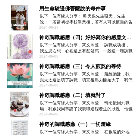
用生命驗證佛菩薩說的每件事
以下一位有緣人分享： 昨天跟先生聊天，先生
說：「若當初從學校畢業後，若有人可以慎重的告
2024-06-17
訴他工作...
神奇調職感應（四）好好寫你的感應文故事
以下一位有緣人分享，來文照登： 調職成功後，
我左思右想，心裡還是有些疑惑，一般這一種調職
2024-06-08
都需要...
神奇調職感應（三）令人煎熬的等待
以下一位有緣人分享，來文照登： 幾經猶豫，我
跟太太還是填了調職，填完後壓力開始大了，我們
2024-06-08
擔心分...
神奇調職感應（二）填就對了
以下一位有緣人分享，來文照登： 轉念後回到職
場，我跟我同事說了我調職過程發生的狀況，他也
2024-06-08
很驚訝...
神奇的調職感應（一）一切隨緣
以下一位有緣人分享，來文照登： 在很遠的外地