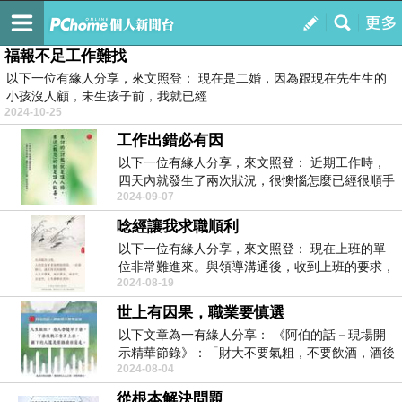
佛法普傳
訂閱
我的
福報不足工作難找
以下一位有緣人分享，來文照登： 現在是二婚，因為跟現在先生生的
小孩沒人顧，未生孩子前，我就已經...
2024-10-25
工作出錯必有因
以下一位有緣人分享，來文照登： 近期工作時，
四天內就發生了兩次狀況，很懊惱怎麼已經很順手
2024-09-07
的事務...
唸經讓我求職順利
以下一位有緣人分享，來文照登： 現在上班的單
位非常難進來。與領導溝通後，收到上班的要求，
2024-08-19
當下很...
世上有因果，職業要慎選
以下文章為一有緣人分享： 《阿伯的話－現場開
示精華節錄》：「財大不要氣粗，不要飲酒，酒後
2024-08-04
易亂性...
從根本解決問題