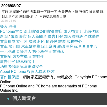
2026/08/07
平時 崽崽幫忙過磅 都是玩一下玩一下 今天親自上陣 整個又被崽崽 玩
到水泄不通 塞到爆炸 / 不過從崽崽自己親
2026-08-07
登入
註冊
PChome首頁
線上購物
24h購物
書店
露天拍賣
比比昂代購
新聞
/
氣象
股市
個人新聞台
廣告刊登
加入聯播網
全球購物
買賣租屋
支付連
國際連
Pi 拍錢包
旅遊
服務中心
買車
旅行團
汽車險推薦
線上麻將
雜誌
星座命理
會員中心
一元簡訊
直播達人
數位憑證
企業簡訊
買網址
虛擬主機
企業郵件
廣告刊登
隱私權聲明
消費者保護
兒童網路安全
About PChome
投資人聯絡
徵才
著作權保護
｜網路家庭版權所有、轉載必究
‧Copyright PChome
Online
PChome Online and PChome are trademarks of PChome
Online Inc.
個人新聞台