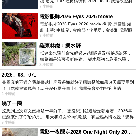
授 遠見 HBR 社長楊瑪利 2026.08.06 我最敬愛的
7 小時前
老闆、遠見．天下文化創辦人高希均教
電影眼眸2026 Eyes 2026 movie
電影眼眸2026 Eyes 2026 movie 導演: 廉智浩 編
劇 主演: 申敏兒 / 金南熙 / 李承勇 / 金英雅 電影眼
8 小時前
眸2026描述攝影師徐珍因遺
羅東林鐵：樂水驛
抵達樂水驛前會先經過5-7號隧道及橫越碼崙溪，
鐵路都是沿著溪畔修建。 樂水驛初名為濁水驛，
8 小時前
但因與臺鐵集集線車站同名，於1953
2026。08。07。
畫圖真的不適合我越畫越排斥看得懂就好了應該是說如果改天需要用到
了自然就會很厲害了現在沒心思在圖上但我還是會努力把它考過———
8 小時前
繞了一圈
沒想到上次寫文已經是一年前了。 更沒想到就這麼走著走著，2026年
已經來到了Q3的8月。 那天和好友You約吃飯，有些難為情地說「覺得
9 小時前
電影一夜限定2026 One Night Only 2026 movie