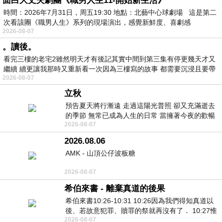
面白大丈夫劇團《職男人生11-開始新生活》
時間：2026年7月31日，周五19:30 地點：北藝中心球劇場 這是第二
次看該團《職男人生》系列的現場演出，感覺新鮮度、喜劇感
2026-08-07
。讀後。
看完三樓的老宅2雖然明天才有後記其實中間到第三集有停更幾天才又
繼續 續更讓我那時又重新看一次因為三樓寫的故事 都需要沉浸且要帶
2026-08-07
有
立秋
預告夏天將行漸遠 走過這陽光普照 卻又充滿逝去
的季節 無常已成為人生的日常 當擁著今夜的歡暢
2026-08-07
舒心 轉眼驟成昨日 而明晨 太陽
2026.08.06
AMK - 山頂公仔波板糖
2026-08-07
希伯來書 - 離棄真道的後果
希伯來書10:26-10:31 10:26因為我們得知真道以
後、若故意犯罪、贖罪的祭就再沒有了． 10:27惟
2026-08-07
有戰懼等候審判和那燒滅眾敵人的烈火