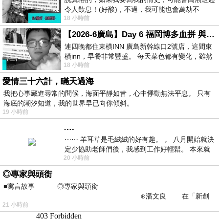
令人歎息！(好酸)，不過，我可能也會萬劫不
18 小時前
復...，每天跪鍵盤還是被判了花心的罪
【2026-6廣島】Day 6 福岡博多血拼 與機場接送少年司機深夜對談
連四晚都住東橫INN 廣島新幹線口2號店，這間東
橫inn，早餐非常豐盛。 每天菜色都有變化，雖然
18 小時前
看到工作人員拿出料理包加熱，但
愛情三十六計，瞞天過海
我把心事藏進尋常的問候，海面平靜如昔，心中悸動無法平息。 只有
海底的潮汐知道，我的世界早已向你傾斜。
19 小時前
….
⋯⋯ 羊耳草是毛絨絨的好有趣。 。 八月開始就決
定少協助老師們後，我感到工作好輕鬆。 本來就
20 小時前
不是我的工作啊。 真
◎專家與頭銜
■寓言故事 ◎專家與頭銜
⊕潘文良 在「新創
21 小時前
之谷」裡——