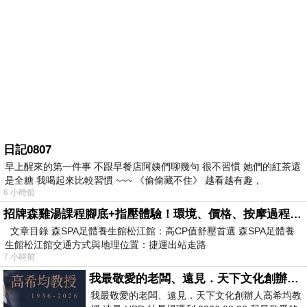
日記0807
早上醒來的第一件事 不跟早餐店阿姨們聊幾句 很不習慣 她們的紅茶還
是全糖 我喝起來比較習慣 ~~~ 《偷偷藏不住》 越看越有趣，
6 小時前
招牌森雞湯課程腳底+指壓體驗！環境、價格、按摩過程全紀錄，森SPA足體養生館松江館最新價格表
文章目錄 森SPA足體養生館松江館：高CP值舒壓首選 森SPA足體養
生館松江館交通方式與地理位置：捷運出站走路
7 小時前
我最敬愛的老闆、遠見．天下文化創辦人高希均教授
我最敬愛的老闆、遠見．天下文化創辦人高希均教