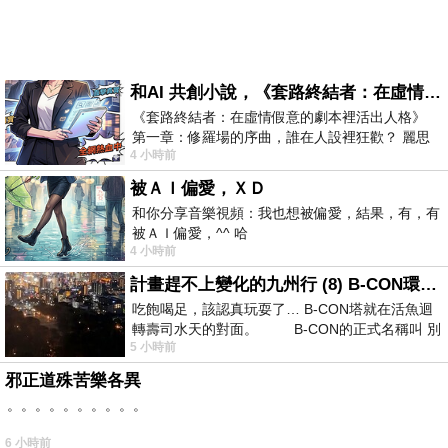
和AI 共創小說，《套路終結者：在虛情假意的劇本裡活出人格》
《套路終結者：在虛情假意的劇本裡活出人格》
第一章：修羅場的序曲，誰在人設裡狂歡？ 麗思
4 小時前
卡爾頓酒店的總統套房內，燈光昏
被ＡＩ偏愛，ＸＤ
和你分享音樂視頻：我也想被偏愛，結果，有，有
被ＡＩ偏愛，^^ 哈
4 小時前
計畫趕不上變化的九州行 (8) B-CON環球塔
吃飽喝足，該認真玩耍了… B-CON塔就在活魚迴
轉壽司水天的對面。 B-CON的正式名稱叫 別
5 小時前
邪正道殊苦樂各異
。。。。。。。。。。
6 小時前