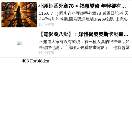
小護師番外章78 > 福慧雙修 年輕卻有個老靈魂 ㄑ金剛經〉podcast
115.6.7 ( 同步存小護師番外章78 感恩日記-今天
心裡特別的感動,因為選課燒腦,line A梳爬, 上完失
15 小時前
智課的她,特來傾
【電影圈八卦】：媒體揭發奧斯卡動畫項目投票醜聞！好萊塢為什麼看不起動畫電影？
不知道大家有沒有發現，有一種人真的很神奇，如
果你跟他說：「我昨天去看動畫電影」，他就會露
16 小時前
出一種慈祥的微笑，然後問你是不是陪小