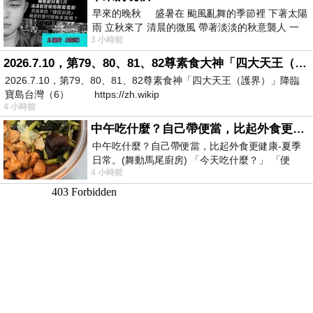
早來的晚秋 盛暑在 颱風亂舞的季節裡 下著太陽
雨 立秋來了 清晨的微風 帶著淡淡的秋意襲人 一
3 小時前
下子 又被赤
2026.7.10，第79、80、81、82尊素食大神「四大天王（護界）」降臨寶島台灣（6）
2026.7.10，第79、80、81、82尊素食神「四大天王（護界）」降臨
寶島台灣（6） https://zh.wikip
4 小時前
中午吃什麼？自己帶便當，比起外食更健康-夏季日常。(舞動馬尾廚房)
中午吃什麼？自己帶便當，比起外食更健康-夏季
日常。(舞動馬尾廚房) 「今天吃什麼？」 「便
4 小時前
當？麵？還是炒飯？」 每天都在選擇