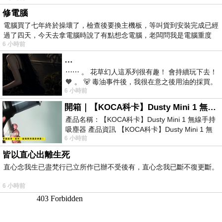
修電腦
電腦買了七年終於操壞了，檢查後要換主機板，等叫貨到安裝完成已經
過了四天，今天去拿電腦時說了有點想念電腦，老闆問我是電腦重度
6 小時前
…
⋯⋯ 。 花草幻人這系列很有趣！ 會持續玩下去！
🧡 。 🐻 毒油事件後，我很在意之後用油的採買。
6 小時前
前天購買了我之前就很愛
開箱｜【KOCA科卡】Dusty Mini 1 無線手持吸塵器
產品名稱：【KOCA科卡】Dusty Mini 1 無線手持
吸塵器 產品資訊 【KOCA科卡】Dusty Mini 1 無
6 小時前
線手持吸塵器評語： 能吸、能吹兼具兩
皆以直心出離生死
直心念我生已盡梵行已立所作已辦不受後有，直心念我已斷不復更斷。
6 小時前