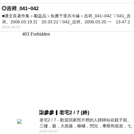
◎吉祥_041~042
■潘文良著作集＞勵益品＞魚雁千里共今緣＞吉祥_041~042 ▽041_吉
祥。2006.03.19.日 20:33:21▽042_吉祥。2006.03.20.一 13:47:2
2026-08-07
柒參參▎老宅2 / 7 (終)
老宅2 / 7 - 歡迎回家照片裡的人靜靜站在鏡子前。
三樓，廄，大崽蕥，柳橘，閆兒，摩斯和崽崽，七
2026-08-07
個人整整齊齊地站在鏡框之外，如同