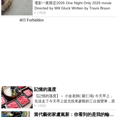
電影一夜限定2026 One Night Only 2026 movie
Directed by Will Gluck Written by Travis Braun
9 小時前
Starring Monica Barbaro
記憶的溫度
【記憶的溫度】～ 小金老師( 嚴仁鴻) 今天早上，
先送走了今天早上從北投來參觀的三台遊覽車，原
9 小時前
以為展場已經差不多要安靜下來，卻發
當代藝術家盧嵐新：你看到的是我的輪廓，還是你的故事？——藏在藍色裡的希望與光