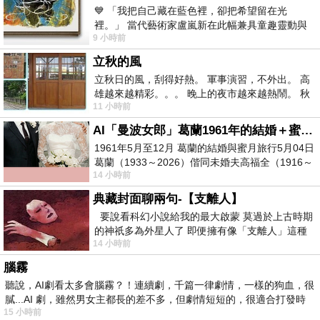
💙 「我把自己藏在藍色裡，卻把希望留在光
裡。」 當代藝術家盧嵐新在此幅兼具童趣靈動與
9 小時前
抽象韻味的新作中，用湛藍的羽翼般色塊包覆著
立秋的風
立秋日的風，刮得好熱。 軍事演習，不外出。 高
雄越來越精彩。。。 晚上的夜市越來越熱鬧。 秋
11 小時前
天的風刮得很熱 夜遊消暑熱。。。
AI「曼波女郎」葛蘭1961年的結婚＋蜜月旅行 #戀上老電影 #葛蘭 #粟子
1961年5月至12月 葛蘭的結婚與蜜月旅行5月04日
葛蘭（1933～2026）偕同未婚夫高福全（1916～
14 小時前
2004）乘郵輪赴倫敦6月15日於英國倫敦St.S
典藏封面聊兩句-【支離人】
要說看科幻小說給我的最大啟蒙 莫過於上古時期
的神祇多為外星人了 即便擁有像「支離人」這種
14 小時前
驚世駭俗的神通法門 也未必讀
腦霧
聽說，AI劇看太多會腦霧？！連續劇，千篇一律劇情，一樣的狗血，很
膩...AI 劇，雖然男女主都長的差不多，但劇情短短的，很適合打發時
15 小時前