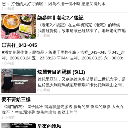
恩～ 打包的人好可憐喔！ 因為不用一個小時 崽崽又搞到水
2 小時前
柒參肆▎老宅2／後記
《老宅2／後記》在去年初寫完《老宅》的時候，
我曾經覺得，故事應該已經結束了。那座老宅在地
2 小時前
震中倒塌，七個人終於離開那片黑暗，
◎吉祥_043~045
■潘文良著作集＞勵益品＞魚雁千里共今緣＞吉祥_043~045 ▽043_吉
祥。2006.03.24.五 23:38:28 ▽044_吉祥。2006.03.25.六 00:00:
2 小時前
炫麗奪目的蛋糕 (5/11)
維托里亞諾，又稱為維克多艾曼紐二世紀念堂，是
位於義大利羅馬威尼斯廣場和卡比托利歐山之間，
2 小時前
用以紀念統一義大利統一後的的第一位國
要不要給三樓
《牆門的灰》 屋子陰冷 留給牆壁去滲透 牆角的灰 倒流的陰影 大火吞
噬不了 空氣瀰漫著 燒焦的虛無 牆壁上的門
2 小時前
早來的晚秋