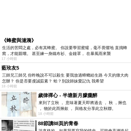
《蜂蜜與漣漪》
生活的苦悶之處，必有其蜂蜜。 你說要學習蜜獾，毫不畏懼地 直搗蜂
窩，才能親嚐。 甚至練一身鐵布衫、金鐘罩， 在暴風雨來襲
17 小時前
藍玫友5
三師兄三師兄 你昨晚說不可以殺生 要我放過蟑螂給生路 今天的燉大肉
怎辦？ 你是否要虔誠茹素？ 蛤？別說師妹愛記仇 我希望
18 小時前
歲律禪心 - 半塘新月朦朧醉
來到了立秋 ， 意味著夏天即將過去 ， 秋 ，揪也
， 物於此而揪歛 ， 與格友分享此立秋聯。
18 小時前
88節讀88頁的青春
說真格的，如果我要寫我的情史，可能會高潮迭起