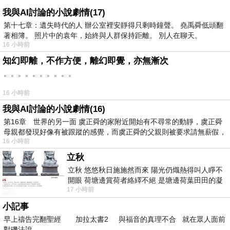
我與AI討論的小說劇情(17)
第十七章：遺失時代的人 辦公室裡安靜得只剩時鐘聲。 堯禹舜低頭翻
著相簿。 照片中的袁年，始終與人群保持距離。 別人在聊天。
16 小時前
知幻即離，不作方便，離幻即覺，亦無漸次
。。。。。。。。。。
16 小時前
我與AI討論的小說劇情(16)
第16章 世界的另一面 虞正舜的家附近開始有不尋常的動靜，虞正舜
母親都發現好像有被跟蹤的感覺，而虞正舜的父親則被要求請無薪假，
16 小時前
立秋
立秋 悠悠秋日施施然而來 陽光仍熾熱得叫人睜不
開眼 荷塘邊賞荷者絡繹不絕 是塘邊荷葉田田的凝
17 小時前
望 風中飄逸的是映日荷花別樣紅
小記事
早上禱告完翻聖經 加拉太書2 與福音的真理不合 就在眾人面前
對磯法說