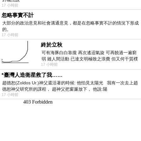
17 小時前
忽略事實不計
大部分的政治意見和社會溝通意見，都是在忽略事實不計的情況下形成
的。
17 小時前
終於立秋
可有海豚白白靠攏 再次遙迢氣旋 可再饒過一遍窮
弱 雖人間活動 已達文明極致之浪費 但又何干質樸
17 小時前
者 只能白白陪葬
*臺灣人造衛星救了我……
趙德恕(Zoldos Ur.)神父還活著的時候: 他怕見太陽光 我有一次去上趙
德恕神父研究所的課程， 趙神父把窗簾放下， 他說:陽
17 小時前