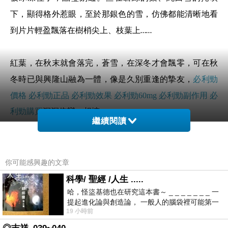
下，顯得格外惹眼，至於那銀色的雪，仿佛都能清晰地看
到片片輕盈飄落在樹梢尖上、枝葉上
……
紅葉，在秋末就會落完，蒼雪，在深冬才會飄零，可在秋
冬時已與興隆山融為一體，像是久別重逢的摯友，
必利勁
價格
必利勁正品
必利勁效果
必利勁
60mg
必利勁副作用
必
利勁購買
深深依戀，相擁。
繼續閱讀
踏著一級級被晚霞映紅的臺階，終於登上了山頂，俯瞰田
野山林間，已無薄霧染成的丹青，只有夕陽的余暉映成的
你可能感興趣的文章
濃烈的油畫
樹樹皆秋色，山山唯落暉。
——“
”
科學/ 聖經 /人生 .....
哈，怪盜基德也在研究這本書～ _ _ _ _ _ _ _ 一
提起進化論與創造論， 一般人的腦袋裡可能第一
古往今來，
秋
似乎離不開
愁
，
離愁
就已不是
秋
。眾
“
”
“
”
“
”
“
”
19 小時前
時間就有「 進化論很科
人皆嘆心上秋，我卻獨聞秋風秀，初至山間拾秋，讓我感