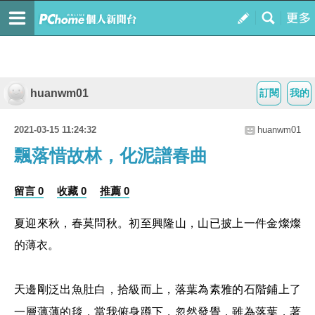
huanwm01
訂閱
我的
2021-03-15 11:24:32
huanwm01
飄落惜故林，化泥譜春曲
留言 0
收藏 0
推薦 0
夏迎來秋，春莫問秋。初至興隆山，山已披上一件金燦燦
的薄衣。
天邊剛泛出魚肚白，拾級而上，落葉為素雅的石階鋪上了
一層薄薄的毯，當我俯身蹲下，忽然發覺，雖為落葉，著