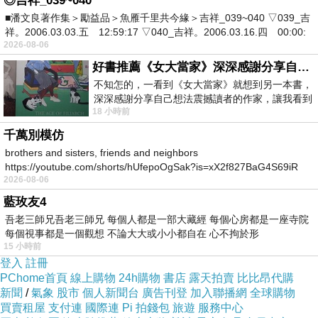
◎吉祥_039~040
■潘文良著作集＞勵益品＞魚雁千里共今緣＞吉祥_039~040 ▽039_吉
受到了秋的真諦
雖為林間落葉，卻也五彩繽紛，雖是
——
祥。2006.03.03.五 12:59:17 ▽040_吉祥。2006.03.16.四 00:00:
夕陽，也用余暉點染成畫；
希愛力
5mg
希愛力每日
2026-08-06
錠
TADARISE-5
犀利士
5mg
犀利士每日錠
印度犀利士
人
好書推薦《女大當家》深深感謝分享自己想法震撼讀者的作家，讓我看到不同樣貌的家庭！
不知怎的，一看到《女大當家》就想到另一本書，
生亦復如是，縱使身處低谷，也要活得精彩，即使是微
深深感謝分享自己想法震撼讀者的作家，讓我看到
光，也要盡力譜寫輝煌的樂章，這大概就是
飄落惜故林，
“
18 小時前
不同樣貌的家庭！ 《女大
化泥譜春曲
吧！
”
千萬別模仿
brothers and sisters, friends and neighbors
https://youtube.com/shorts/hUfepoOgSak?is=xX2f827BaG4S69iR
2026-08-06
https
藍玫友4
吾老三師兄吾老三師兄 每個人都是一部大藏經 每個心房都是一座寺院
青薄荷，涼薄荷
上一篇：
每個視事都是一個觀想 不論大大或小小都自在 心不拘於形
在絕望中咬牙堅持
下一篇：
15 小時前
登入
註冊
PChome首頁
線上購物
24h購物
書店
露天拍賣
比比昂代購
新聞
/
氣象
股市
個人新聞台
廣告刊登
加入聯播網
全球購物
買賣租屋
支付連
國際連
Pi 拍錢包
旅遊
服務中心