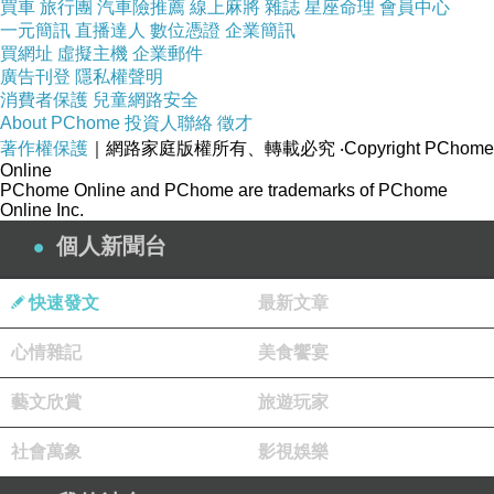
買車
旅行團
汽車險推薦
線上麻將
雜誌
星座命理
會員中心
一元簡訊
直播達人
數位憑證
企業簡訊
買網址
虛擬主機
企業郵件
廣告刊登
隱私權聲明
消費者保護
兒童網路安全
About PChome
投資人聯絡
徵才
著作權保護
｜網路家庭版權所有、轉載必究
‧Copyright PChome
Online
PChome Online and PChome are trademarks of PChome
Online Inc.
個人新聞台
快速發文
最新文章
心情雜記
美食饗宴
藝文欣賞
旅遊玩家
社會萬象
影視娛樂