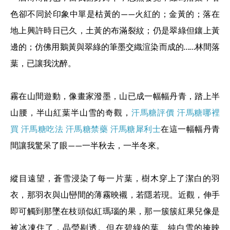
色卻不同於印象中單是枯黃的
火紅的；金黃的；落在
——
地上興許時日已久，土黃的布滿裂紋；仍是翠綠但鑲上黃
邊的；仿佛用鵝黃與翠綠的筆墨交織渲染而成的
林間落
……
葉，已讓我沈醉。
霧在山間遊動，像畫家潑墨，山已成一幅幅丹青，踏上半
山腰，半山紅葉半山雪的奇觀，
汗馬糖評價
汗馬糖哪裡
買
汗馬糖吃法
汗馬糖禁藥
汗馬糖犀利士
在這一幅幅丹青
間讓我驚呆了眼
一半秋去，一半冬來。
——
縱目遠望，蒼雪浸染了每一片葉，樹木穿上了潔白的羽
衣，那羽衣與山巒間的薄霧映襯，若隱若現。近觀，伸手
即可觸到那墜在枝頭似紅瑪瑙的果，那一簇簇紅果兒像是
被冰凍住了，晶瑩剔透。但在碧綠的葉、純白雪的掩映