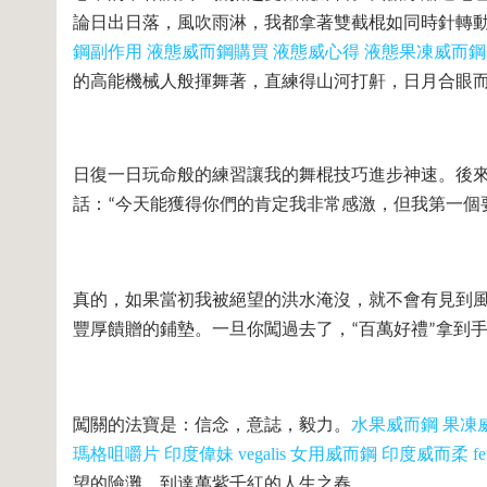
論日出日落，風吹雨淋，我都拿著雙截棍如同時針轉
鋼副作用
液態威而鋼購買
液態威心得
液態果凍威而鋼
的高能機械人般揮舞著，直練得山河打鼾，日月合眼
日復一日玩命般的練習讓我的舞棍技巧進步神速。後
話：
今天能獲得你們的肯定我非常感激，但我第一個
“
真的，如果當初我被絕望的洪水淹沒，就不會有見到
豐厚饋贈的鋪墊。一旦你闖過去了，
百萬好禮
拿到
“
”
闖關的法寶是：信念，意誌，毅力。
水果威而鋼
果凍
瑪格咀嚼片
印度偉妹
vegalis
女用威而鋼
印度威而柔
fe
望的險灘，到達萬紫千紅的人生之春。