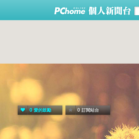
0
0
愛的鼓勵
訂閱站台