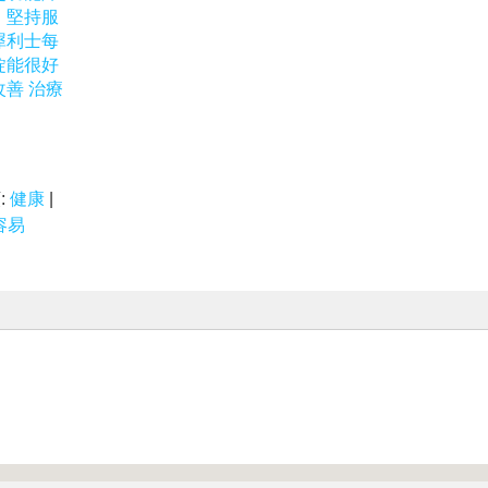
：堅持服
犀利士每
錠能很好
改善 治療
:
健康
|
容易