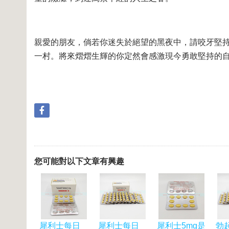
親愛的朋友，倘若你迷失於絕望的黑夜中，請咬牙堅
一村。將來熠熠生輝的你定然會感激現今勇敢堅持的
您可能對以下文章有興趣
犀利士每日
犀利士每日
犀利士5mg是
勃