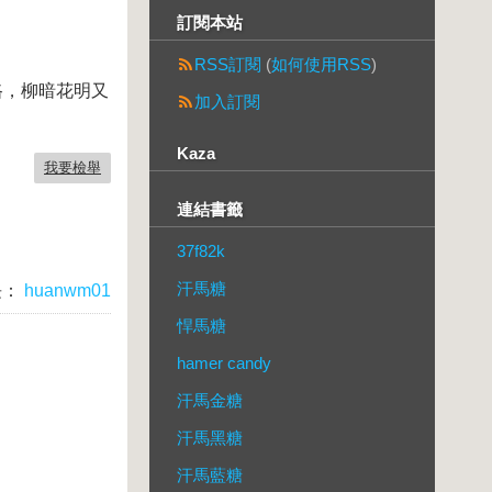
訂閱本站
RSS訂閱
(
如何使用RSS
)
路，柳暗花明又
加入訂閱
Kaza
我要檢舉
連結書籤
37f82k
汗馬糖
長：
huanwm01
悍馬糖
hamer candy
汗馬金糖
汗馬黑糖
汗馬藍糖