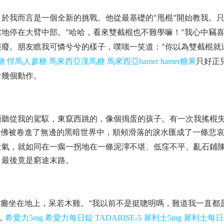
，於我而言是一個全新的挑戰。他從最基礎的
甩棍
開始教我。
“
”
當地停在大臂中部。
哈哈，看來雙截棍也不難學嘛！
我心中竊
“
”
報廢。朋友瞧我可憐兮兮的樣子，噗嗤一笑道：
你以為雙截棍就
“
糖
悍馬人參糖
馬來西亞漢馬糖
馬來西亞
hamer
hamer
糖果
只好正
會幾個動作。
願聽從我的駕馭，東竄西跳的，像個搗蛋的孩子。有一次我搖棍
仿佛被卷進了無邊的黑暗世界中，順頰滑落的淚水匯成了一條悲
泄氣，就如同在一瘸一拐地在一條泥濘不堪、低窪不平、亂石鋪
，最後竟是窮途末路。
子癱坐在地上，呆若木雞。
我以前不是挺聰明嗎，難道我一直都
“
，
希愛力
5mg
希愛力每日錠
TADARISE-5
犀利士
5mg
犀利士每日