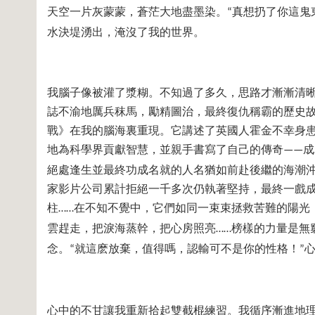
天空一片灰蒙蒙，蒼茫大地盡墨染。
真想扔了你這鬼
“
水決堤湧出，淹沒了我的世界。
我腦子像被灌了漿糊。不知過了多久，思路才漸漸清
誌不渝地厲兵秣馬，勵精圖治，最終復仇稱霸的歷史
戰》在我的腦海裏重現。它講述了英國人霍金不幸身
地為科學界貢獻智慧，並親手書寫了自己的傳奇
成
——
絕處逢生並最終功成名就的人名猶如前赴後繼的海潮
家影片公司累計拒絕一千多次仍執著堅持，最終一戲
柱
在不知不覺中，它們如同一束束拯救苦難的陽光
……
雲趕走，把淚海蒸幹，把心房照亮
榜樣的力量是無
……
念。
就這麽放棄，值得嗎，認輸可不是你的性格！
“
”
心中的不甘讓我重新拾起雙截棍練習。我循序漸進地