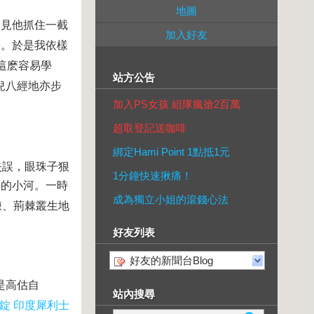
地圖
只見他抓住一截
加入好友
喜。於是我依樣
這麽容易學
站方公告
兒八經地亦步
加入PS女孩 組隊瘋搶2百萬
超取登記送咖啡
綁定Hami Point 1點抵1元
失誤，眼珠子狠
1分鐘快速揪痛！
哀的小河。一時
成為獨立小姐的滾錢心法
陳、荊棘叢生地
好友列表
好友的新聞台Blog
是高估自
站內搜尋
錠
印度犀利士