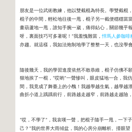
朋友是一位武術教練，他以雙截棍為特長。學雙截棍
棍子的中間，輕松地往後一甩，棍子另一截便穩穩當
畫葫蘆地一甩，誰知手腕一崴，痛得鉆心，關節幾乎
呀，裏面技巧可多著呢！
我羞愧難當，
悍馬人參咖啡
”
亦趨。就這樣，我如法炮制地學了整整一天，也沒學
隨後幾天，我的學習進度依然不敢恭維，棍子仿佛不
狠地挨了一棍，
哎喲
一聲慘叫，眼皮猛地一合，我
“
”
間，我竟成了舞臺上的小醜！我越學越生氣，越學越
曲折小道上踽踽前行，前路越走越窄，前路越走越險
哎，不學了
，我哀嘆一聲，把棍子隨手一甩，一下
“
”
己？
我的世界大雨傾盆，我的心房分崩離析。擡眼望
”