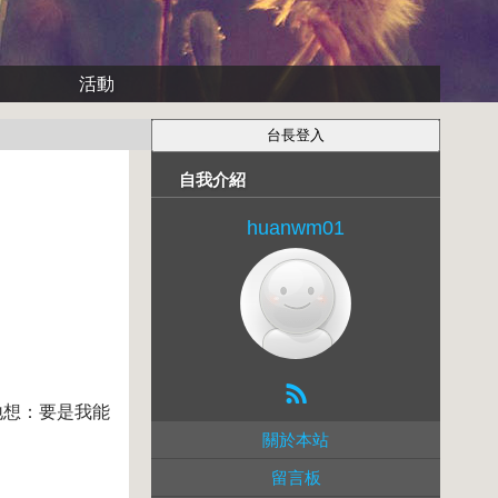
活動
自我介紹
huanwm01
地想：要是我能
關於本站
留言板