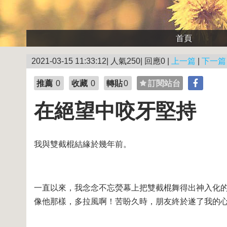
首頁
2021-03-15 11:33:12| 人氣250| 回應0 |
上一篇
|
下一篇
推薦
0
收藏
0
轉貼
0
訂閱站台
在絕望中咬牙堅持
我與雙截棍結緣於幾年前。
一直以來，我念念不忘熒幕上把雙截棍舞得出神入化
像他那樣，多拉風啊！苦盼久時，朋友終於遂了我的