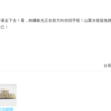
持著走下去！看，絢爛春光正在前方向你招手呢！山重水復疑無
自己！
台
起功能障