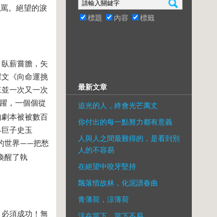
咒罵。絕望的淚
標題
內容
標籤
，臥薪嘗膽，矢
課文《向命運挑
最新文章
來並一次又一次
躍，一個個從
追光的人，終會光芒萬丈
的劇本被被數百
你付出的每一點努力都有意義
界巨子史玉
人與人之間最難得的，是看到別
的世界
把愁
——
人的不容易
喚醒了執
在絕望中咬牙堅持
飄落惜故林，化泥譜春曲
青薄荷，涼薄荷
：必須成功！無
活在當下，當下不易