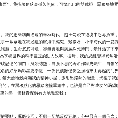
東西
，我指著角落裏孤苦無依，可憐巴巴的雙截棍，惡狠狠地
”
晰。我的思緒飄向遙遠的春秋時代，越王勾踐在絕境中忍辱負重
故事一幕幕地在我迷亂的腦海中編織。緊接著，小學時代的一篇
患絕癥，生命岌岌可危，卻無畏地與病魔殊死搏鬥，最終活了下
為享譽世界的科學巨匠的動人故事。彼時，我的思維變得異常活
沖破記憶的閘門：身殘誌堅，自強不息的著名作家史鐵生、自創
成名的好萊塢影星史泰龍、一夜負債數億仍堅強地東山再起的商
，鋪天蓋地般綴滿我的精神小屋，激射出熾熱的能量，光復了我
窮的，在潛移默化的思緒碰撞重組中，也許是自己對成功的渴望
心裏的另一個聲音鏗鏘有力地敲擊我！
理解要點，琢磨技巧，不顧一切地反復狂練，心中只有一個信念