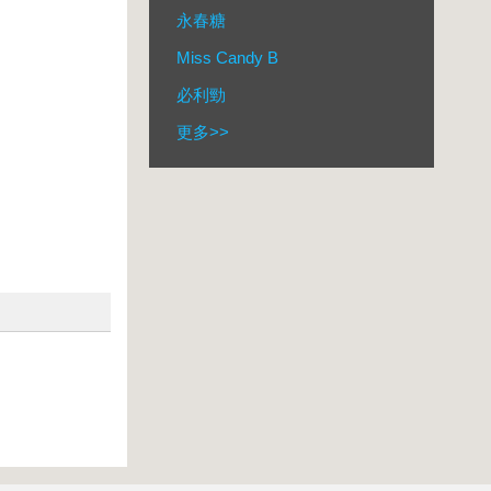
永春糖
Miss Candy B
必利勁
更多
>>