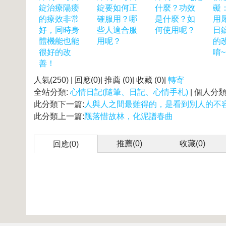
錠治療陽痿
錠要如何正
什麼？功效
礙
的療效非常
確服用？哪
是什麼？如
用
好，同時身
些人適合服
何使用呢？
日
體機能也能
用呢？
的
很好的改
唷~
善！
人氣(250) | 回應(0)| 推薦 (
0
)| 收藏 (
0
)|
轉寄
全站分類:
心情日記(隨筆、日記、心情手札)
| 個人分類
此分類下一篇:
人與人之間最難得的，是看到別人的不
此分類上一篇:
飄落惜故林，化泥譜春曲
推薦(
0
)
收藏(
0
)
回應(0)