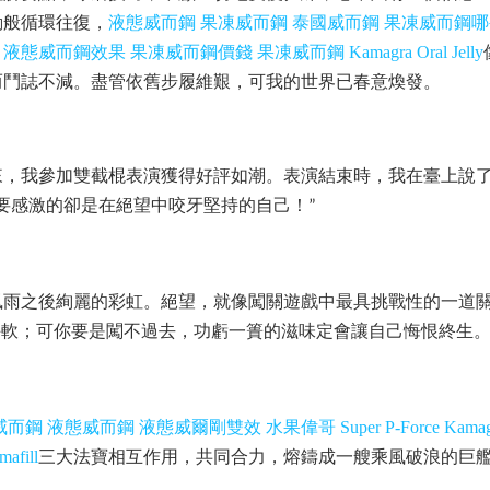
動般循環往復，
液態威而鋼
果凍威而鋼
泰國威而鋼
果凍威而鋼哪
液態威而鋼效果
果凍威而鋼價錢
果凍威而鋼
Kamagra Oral Jelly
而鬥誌不減。盡管依舊步履維艱，可我的世界已春意煥發。
來，我參加雙截棍表演獲得好評如潮。表演結束時，我在臺上說
要感激的卻是在絕望中咬牙堅持的自己！
”
風雨之後絢麗的彩虹。絕望，就像闖關遊戲中最具挑戰性的一道
手軟；可你要是闖不過去，功虧一簣的滋味定會讓自己悔恨終生
威而鋼
液態威而鋼
液態威爾剛雙效
水果偉哥
Super P-Force
Kamag
mafill
三大法寶相互作用，共同合力，熔鑄成一艘乘風破浪的巨