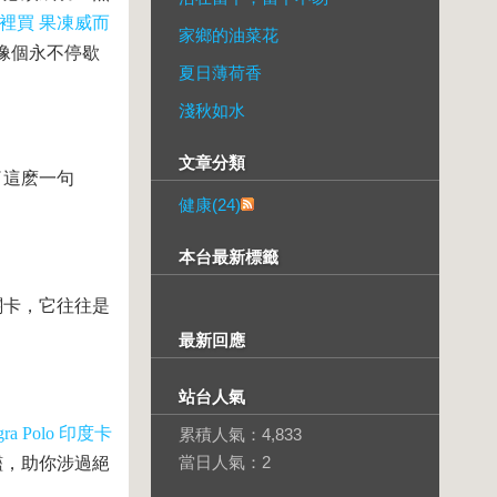
裡買
果凍威而
家鄉的油菜花
像個永不停歇
夏日薄荷香
淺秋如水
文章分類
了這麽一句
健康(24)
本台最新標籤
關卡，它往往是
。
最新回應
站台人氣
ra Polo
印度卡
累積人氣：
4,833
當日人氣：
2
艦，助你涉過絕