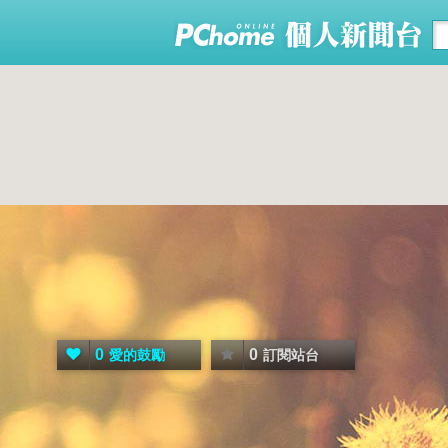
0
0
愛的鼓勵
訂閱站台