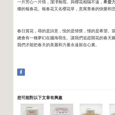
一片芳心一片情，潔凈無瑕。與櫻花相隔不遠，
希愛
燦的報春花。報春花又名櫻花草，意寓青春的快樂和
春日賞花，尋的是詩意，悅的是情懷，憧的是希望。
總會有一種夢幻在腦海萌生。讓我們追趕開花的春天
我們才能把春天的美麗和力量永遠留在心裏。
您可能對以下文章有興趣