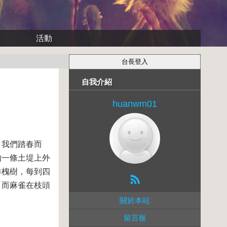
活動
自我介紹
huanwm01
。我們踏春而
的一條土堤上外
洋槐樹，每到四
。而麻雀在枝頭
關於本站
留言板