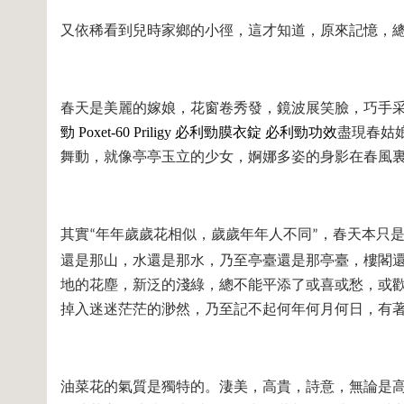
又依稀看到兒時家鄉的小徑，這才知道，原來記憶，
春天是美麗的嫁娘，花窗卷秀發，鏡波展笑臉，巧手
勁
Poxet-60
Priligy
必利勁膜衣錠
必利勁功效
盡現春姑
舞動，就像亭亭玉立的少女，婀娜多姿的身影在春風
其實
年年歲歲花相似，歲歲年年人不同
，春天本只
“
”
還是那山，水還是那水，乃至亭臺還是那亭臺，樓閣
地的花塵，新泛的淺綠，總不能平添了或喜或愁，或
掉入迷迷茫茫的渺然，乃至記不起何年何月何日，有
油菜花的氣質是獨特的。淒美，高貴，詩意，無論是