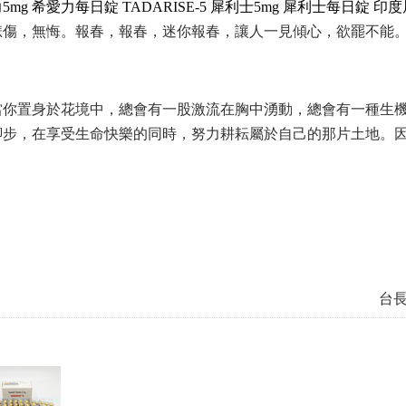
力
5mg
希愛力每日錠
TADARISE-5
犀利士
5mg
犀利士每日錠
印度
悲傷，無悔。報春，報春，迷你報春，讓人一見傾心，欲罷不能
當你置身於花境中，總會有一股激流在胸中湧動，總會有一種生
腳步，在享受生命快樂的同時，努力耕耘屬於自己的那片土地。
台