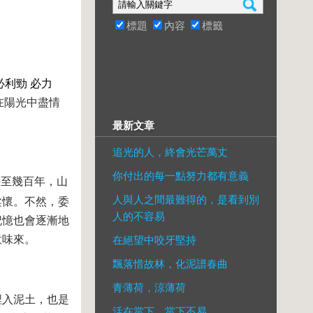
標題
內容
標籤
必利勁
必力
在陽光中盡情
最新文章
追光的人，終會光芒萬丈
你付出的每一點努力都有意義
甚至幾百年，山
人與人之間最難得的，是看到別
柔懷。不然，委
人的不容易
記憶也會逐漸地
意味來。
在絕望中咬牙堅持
飄落惜故林，化泥譜春曲
青薄荷，涼薄荷
埋入泥土，也是
活在當下，當下不易