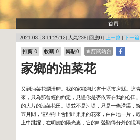
首頁
2021-03-13 11:25:12| 人氣238| 回應0 |
上一篇
|
下一篇
推薦
0
收藏
0
轉貼
0
訂閱站台
家鄉的油菜花
又到油菜花爛漫時。我的家鄉湖北省十堰市房縣。這
來，只為那曾經的約定，見證你是否依舊在我的心田
的大片的油菜花田。堤並不是河堤，只是一條溝渠，
五月間，這些樹上會開出累累的花來，白白地一片，
上中跳躍，在明媚的陽光裏，它的叫聲顯得分外的悅