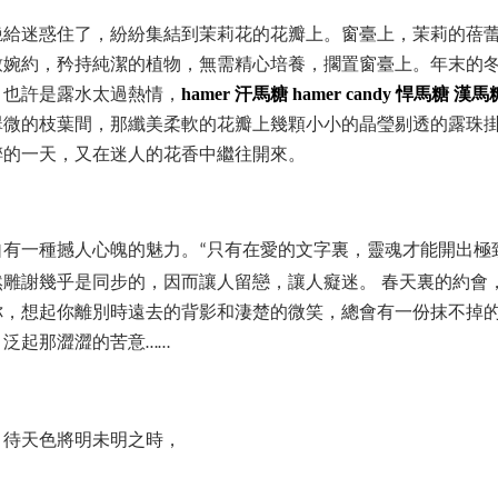
艷給迷惑住了，紛紛集結到茉莉花的花瓣上。窗臺上，茉莉的蓓
致婉約，矜持純潔的植物，無需精心培養，擱置窗臺上。年末的
。也許是露水太過熱情，
hamer
汗馬糖
hamer candy
悍馬糖
漢馬
翠微的枝葉間，那纖美柔軟的花瓣上幾顆小小的晶瑩剔透的露珠
醉的一天，又在迷人的花香中繼往開來。
自有一種撼人心魄的魅力。
只有在愛的文字裏，靈魂才能開出極
“
雕謝幾乎是同步的，因而讓人留戀，讓人癡迷。 春天裏的約會
你，想起你離別時遠去的背影和淒楚的微笑，總會有一份抹不掉
，泛起那澀澀的苦意
……
。待天色將明未明之時，