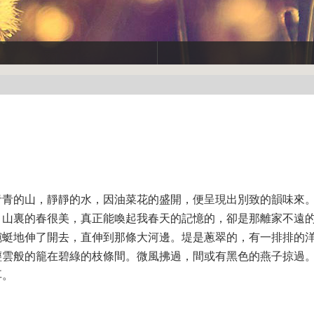
青青的山，靜靜的水，因油菜花的盛開，便呈現出別致的韻味來
。山裏的春很美，真正能喚起我春天的記憶的，卻是那離家不遠
蜿蜓地伸了開去，直伸到那條大河邊。堤是蔥翠的，有一排排的
輕雲般的籠在碧綠的枝條間。微風拂過，間或有黑色的燕子掠過
耳。