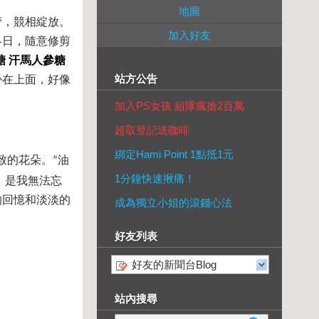
地圖
蕾，競相綻放。
加入好友
冬日，隨意修剪
糖
汗馬人參糖
站方公告
掛在上面，好像
加入PS女孩 組隊瘋搶2百萬
超取登記送咖啡
綁定Hami Point 1點抵1元
致的花朵。
油
”
1分鐘快速揪痛！
，是我無法忘
的回憶和淡淡的
成為獨立小姐的滾錢心法
好友列表
好友的新聞台Blog
站內搜尋