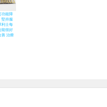
起功能障
：堅持服
犀利士每
錠能很好
改善 治療