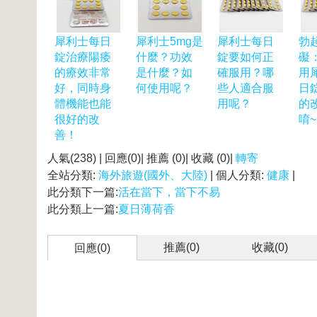
犀利士每日
犀利士5mg是
犀利士每日
勃
錠治療陽痿
什麼？功效
錠要如何正
礙
的療效非常
是什麼？如
確服用？哪
用
好，同時身
何使用呢？
些人適合服
日
體機能也能
用呢？
的
很好的改
唷~
善！
人氣(238) | 回應(0)| 推薦 (
0
)| 收藏 (
0
)|
轉寄
全站分類:
海外旅遊(國外、大陸)
| 個人分類:
健康
|
此分類下一篇:
活在當下，當下不易
此分類上一篇:
夏日薄荷香
推薦(
0
)
收藏(
0
)
回應(0)