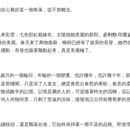
總在心裏的某一個角落，從不曾離去。
采來彩雲，七色彩虹裁嫁衣。太陽做她美麗的新郎。
必利勁
印度
娘的美麗。春天來了萬物復蘇，柳樹已經有了披肩的長發，她們
裏擺動，長發也隨著飄動起來，真是美麗極了。
是歲月的一個輪回，年輪的一個變遷。也許幾年，也許幾十年，
還是那樓閣，只是添了人進去，總是會惹出春愁的牽盼，春意的
歡愉或酸辛的記憶。記憶是屬於人的，可是隨著時光的流轉，這
著何人何物何景，只剩了悠遠的況味，慢慢地泛出些前塵舊夢的
高綴枝頭，還是飄落在地，它始終保持著一塵不染的品格。即使