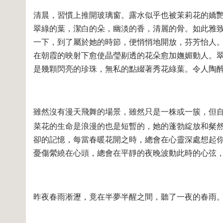
清晨，習慣上推開玻璃窗。露水似乎也被茉莉花的嬌
翠綠的葉，潔白的朵，幽淡的香，清麗的骨。如此雅
一下，到了屬於她的時節，便悄悄地開放，芬芳怡人
在朝霞的映射下愈使晶瑩剔透的花朵愈加嫵媚動人。
是幾顆閃亮的珍珠，無私的點綴著秀花綠葉。令人陶
雖然沒有漫天飛舞的場景，雖然只是一株或一簇，但
菜花的生命是浪漫的也是短暫的，她的蓬勃綻放和粲然
卻的記憶，每當春暖花開之時，總會在心靈深處想起
憂傷縈繞在心頭，總會在平靜的夜晚波動此時的心弦
昨夜春雨淅瀝，竟在半夢半醒之間，聽了一夜的春雨