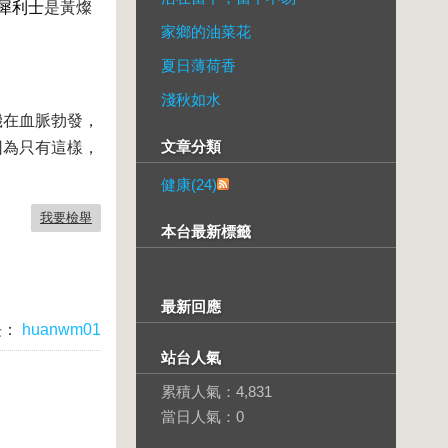
犀利士
是黃燦
家鄉的油菜花
。
夏日薄荷香
淺秋如水
機在血脈勃發，
文章分類
因為只有這樣，
健康(24)
我要檢舉
本台最新標籤
最新回應
長：
huanwm01
站台人氣
累積人氣：
4,831
當日人氣：
0