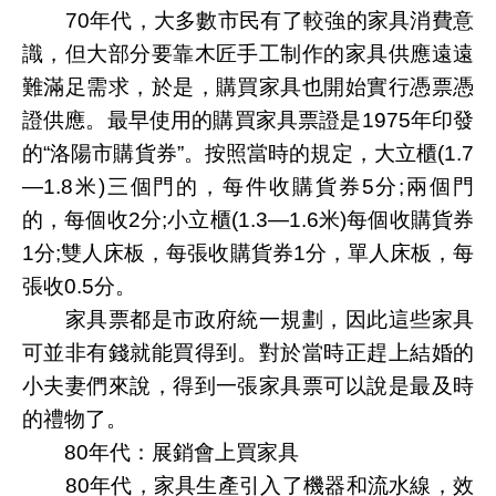
70年代，大多數市民有了較強的家具消費意
識，但大部分要靠木匠手工制作的家具供應遠遠
難滿足需求，於是，購買家具也開始實行憑票憑
證供應。最早使用的購買家具票證是1975年印發
的“洛陽市購貨券”。按照當時的規定，大立櫃(1.7
—1.8米)三個門的，每件收購貨券5分;兩個門
的，每個收2分;小立櫃(1.3—1.6米)每個收購貨券
1分;雙人床板，每張收購貨券1分，單人床板，每
張收0.5分。
家具票都是市政府統一規劃，因此這些家具
可並非有錢就能買得到。對於當時正趕上結婚的
小夫妻們來說，得到一張家具票可以說是最及時
的禮物了。
80年代：展銷會上買家具
80年代，家具生產引入了機器和流水線，效