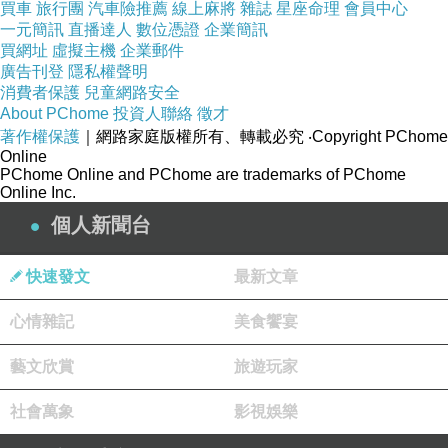
買車
旅行團
汽車險推薦
線上麻將
雜誌
星座命理
會員中心
一元簡訊
直播達人
數位憑證
企業簡訊
買網址
虛擬主機
企業郵件
廣告刊登
隱私權聲明
消費者保護
兒童網路安全
About PChome
投資人聯絡
徵才
著作權保護
｜網路家庭版權所有、轉載必究
‧Copyright PChome
Online
PChome Online and PChome are trademarks of PChome
Online Inc.
個人新聞台
快速發文
最新文章
心情雜記
美食饗宴
藝文欣賞
旅遊玩家
社會萬象
影視娛樂