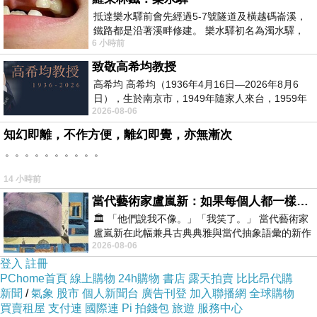
抵達樂水驛前會先經過5-7號隧道及橫越碼崙溪，
鐵路都是沿著溪畔修建。 樂水驛初名為濁水驛，
6 小時前
但因與臺鐵集集線車站同名，於1953
致敬高希均教授
高希均 高希均（1936年4月16日—2026年8月6
日），生於南京市，1949年隨家人來台，1959年
2026-08-06
赴美深造並取得經濟發展博士學位。曾任
知幻即離，不作方便，離幻即覺，亦無漸次
。。。。。。。。。。
14 小時前
當代藝術家盧嵐新：如果每個人都一樣，這世界該有多無聊？
🏛️ 「他們說我不像。」「我笑了。」 當代藝術家
盧嵐新在此幅兼具古典典雅與當代抽象語彙的新作
2026-08-06
中，以沈靜的藍色空間為背景，描繪了
登入
註冊
PChome首頁
線上購物
24h購物
書店
露天拍賣
比比昂代購
新聞
/
氣象
股市
個人新聞台
廣告刊登
加入聯播網
全球購物
買賣租屋
支付連
國際連
Pi 拍錢包
旅遊
服務中心