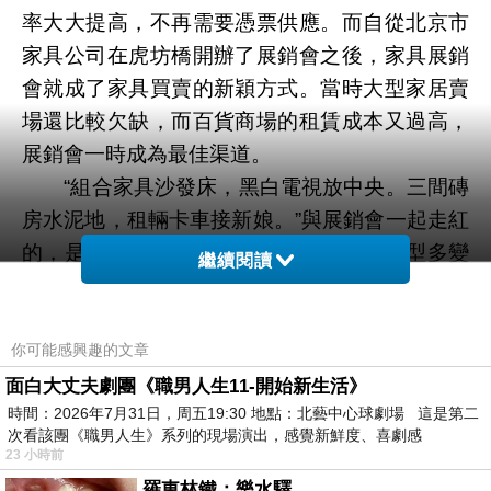
率大大提高，不再需要憑票供應。而自從北京市
家具公司在虎坊橋開辦了展銷會之後，家具展銷
會就成了家具買賣的新穎方式。當時大型家居賣
場還比較欠缺，而百貨商場的租賃成本又過高，
展銷會一時成為最佳渠道。
“組合家具沙發床，黑白電視放中央。三間磚
房水泥地，租輛卡車接新娘。”與展銷會一起走紅
的，是產量高、規格統一、拆卸方便、造型多變
繼續閱讀
的板式家具，在當時引領了整個行業的風潮。
?
90年代：固定網點走紅，365天來體驗
你可能感興趣的文章
1990年——2000年，中國家居賣場迎來了
面白大丈夫劇團《職男人生11-開始新生活》
時間：2026年7月31日，周五19:30 地點：北藝中心球劇場 這是第二
黃金的10年。1994年，住房分配制度被廢除，國
次看該團《職男人生》系列的現場演出，感覺新鮮度、喜劇感
家開始推進中國住房私有化。商品房一時間成為
23 小時前
搶手貨，而家具市場隨之井噴。
羅東林鐵：樂水驛