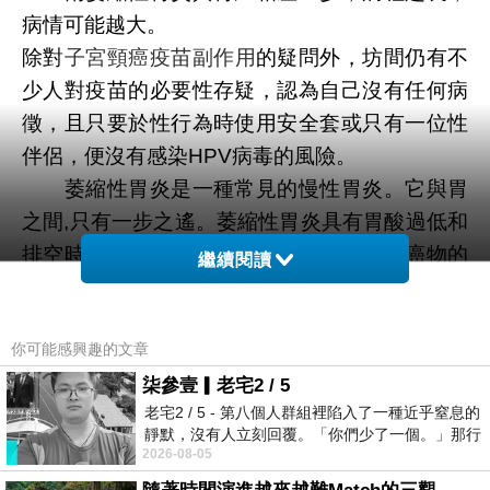
病情可能越大。
除對
子宮頸癌疫苗副作用
的疑問外，坊間仍有不
少人對疫苗的必要性存疑，認為自己沒有任何病
徵，且只要於性行為時使用安全套或只有一位性
伴侶，便沒有感染HPV病毒的風險。
萎縮性胃炎是一種常見的慢性胃炎。它與胃
之間,只有一步之遙。萎縮性胃炎具有胃酸過低和
排空時間延長兩個特點。兩者都能提高致癌物的
繼續閱讀
致癌性。臨床觀察顯示，萎縮性胃炎10~20年胃
癌發病率為5%~10%。
你可能感興趣的文章
三個經常吃燒烤和醃制的食物,胃不請自來
的。
柒參壹▎老宅2 / 5
老宅2 / 5 - 第八個人群組裡陷入了一種近乎窒息的
經常吃鹹、熏、燒烤的食物，會攝入大量的
靜默，沒有人立刻回覆。「你們少了一個。」那行
亞硝胺。這是一種重要的致癌物質。它們進入人
2026-08-05
字像一顆冰冷的鐵釘，硬生生刺進螢
體，會反複刺激胃黏膜，導致胃癌的出現。