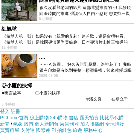
隨著時間演進越來越難Match的三觀
四個胃癌可以遺傳。反應,胃癌,跨度也可能
很久沒看葳老闆的影片 這部還蠻推薦的 但 我發現
隨著時間的推進 強調個人自由不忍耐 想要找三觀
受到影響。
8 小時前
接近的不要說對象 連朋友都超
臨床觀察表明胃癌是一種具有明顯家族遺傳
紅氣球
傾向的疾病。這與家庭生活習慣相似，飲食習
《氣體人第一號》如果沒有〈親愛的艾莉〉這首歌，還是會很好看。
《氣體人第一號》是韓國導演延尚昊編劇、日本導演片山慎三執導的
慣、工作習慣和休息習慣有著密切的關系。此
12 小時前
外，這也與中國人的飲食密切相關。
….
5做了胃部手術,五年後胃部的癌症風險。
⋯⋯ Ai製圖 。 好久沒吃到桑椹、洛神花了！ 兒時
如果胃部分切除，患者的胃泌素分泌會減
很有印象是有吃到完整一顆顆桑椹，後來就變成喝
2026-08-05
桑椹汁。 現在是連喝都沒喝
少，胃持續低酸，胃細菌會過度生長，容易導致
◎小鷹的抉擇
胃粘膜損傷。因此，那些曾經接受過胃切除術的
■寓言故事 ◎小鷹的抉擇
人，應該在手術後第五年，每年進行胃鏡檢查。
⊕潘文良 在壁立千
5 小時前
仞的懸崖上，有一座遮天蔽
胃部息肉，直徑超過7厘米的人，要小心。
登入
註冊
如果胃息肉及息肉直徑大於2厘米,要做手
PChome首頁
線上購物
24h購物
書店
露天拍賣
比比昂代購
術。據臨床統計，胃息肉演變為胃癌的可能性高
新聞
/
氣象
股市
個人新聞台
廣告刊登
加入聯播網
全球購物
買賣租屋
支付連
國際連
Pi 拍錢包
旅遊
服務中心
達7%。