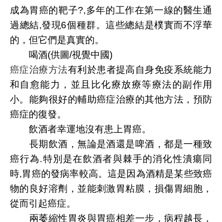
成為胃癌的靶子?,多年的工作在第一線的醫生通
過總結,發現6個種群。這些總結是樸實而不浮華
的，但它們是真實的。
喝酒(供圖/視覺中國)
癌症治療方法
有利於患者提高自身免疫系統能力
和自愈能力，並且比化療放療等療法的副作用
小。能夠很好的輔助癌症治療的其他方法，預防
癌症的復發。
飲酒者幸運地沒有患上胃癌。
長期飲酒，無論是酒還是啤酒，都是一種致
癌行為.特別是在飲酒者與棘手的消化性潰瘍同
時,胃癌的發病率較高。這是因為酒精是某些致癌
物的良好溶劑，並能刺激胃粘膜，損傷胃細胞，
從而引起癌症。
兩萎縮性胃炎與胃癌相差一步，病程越長，