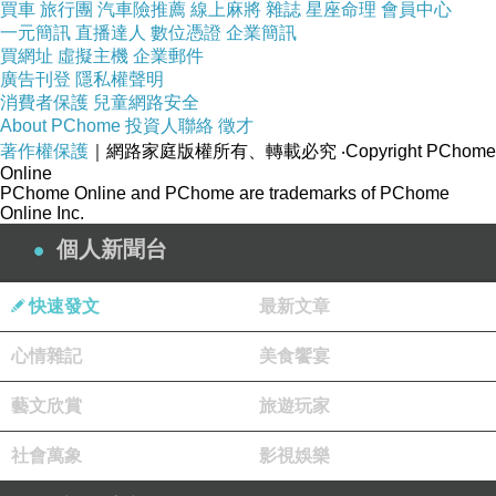
買車
旅行團
汽車險推薦
線上麻將
雜誌
星座命理
會員中心
應該說，如果避免和治療上述六種情況，胃
一元簡訊
直播達人
數位憑證
企業簡訊
買網址
虛擬主機
企業郵件
癌就會在一定程度上遠離我們。
廣告刊登
隱私權聲明
消費者保護
兒童網路安全
About PChome
投資人聯絡
徵才
相關文章:
著作權保護
｜網路家庭版權所有、轉載必究
‧Copyright PChome
登革熱疫情
Online
PChome Online and PChome are trademarks of PChome
肝癌發生率占國人癌症發生人數排名第三
Online Inc.
健康保險局和腎髒醫學協會
個人新聞台
慢性腎髒疾病
結腸癌患者體內維生素D水平低
快速發文
最新文章
心情雜記
美食饗宴
藝文欣賞
旅遊玩家
社會萬象
影視娛樂