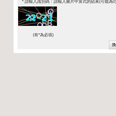
* 請輸入識別碼：
請輸入圖片中算式的結果(可能為0
(有*為必填)