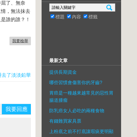
委屈了、無奈
真情，無法抹去
標題
內容
標籤
又是誰的誰？！
我要檢舉
最新文章
提供長期資金
褪去了淡淡鉛華
哪些習慣會傷害你的牙齒?
胃癌是一種越來越常見的惡性胃
腸道腫瘤
我要回應
防乳癌女人必吃的兩種食物
有錢難買家具票
上粉底之前不打底讓瑕疵更明顯