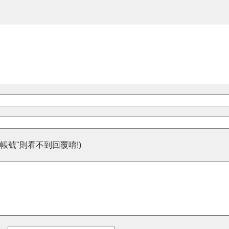
帳號"則看不到回覆唷!)