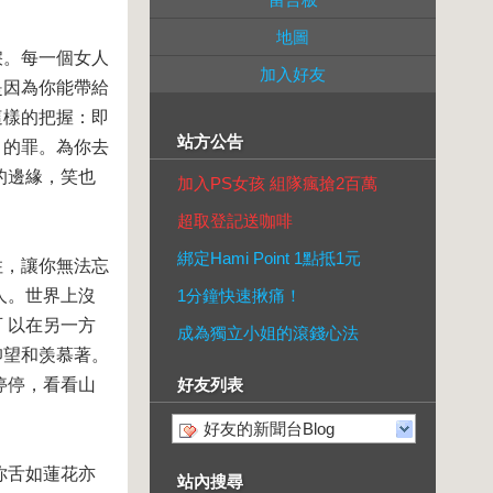
地圖
淚。每一個女人
加入好友
是因為你能帶給
這樣的把握：即
站方公告
月的罪。為你去
的邊緣，笑也
加入PS女孩 組隊瘋搶2百萬
超取登記送咖啡
綁定Hami Point 1點抵1元
住，讓你無法忘
人。世界上沒
1分鐘快速揪痛！
 以在另一方
成為獨立小姐的滾錢心法
仰望和羡慕著。
停停，看看山
好友列表
好友的新聞台Blog
你舌如蓮花亦
站內搜尋