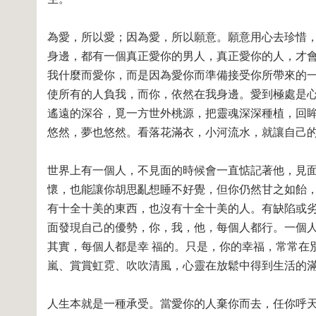
為愛，所以愛；因為愛，所以願意。願意用心去珍惜
身邊，都有一個真正愛你的男人，真正愛你的人，才
我什麼而愛你，而是因為愛你而準備接受你所帶來的
使所有的人負我，而你，依然在我身邊。愛到極處是
遙遠的深谷，覓一方世外桃源，把靈魂深深種植，回眸
悠然，夢也悠然。看落花滿衣，小河流水，就讓自己
世界上有一個人，不見面的時候會一直惦記著他，見
懷，也能讓你胡思亂想睡不好覺，但你仍然甘之如飴，
有十全十美的東西，也沒有十全十美的人。有缺陷或劣
面發現自己的優勢，你，我，他，每個人都行。一個
其實，每個人都是幸 福的。只是，你的幸福，常常在
嵐、賞賞虹霓、吹吹清風，心靈在放鬆中得到生活的
人生本就是一種承受。當愛你的人棄你而去，任你呼天