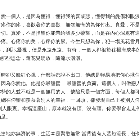
，愛一個人，是因為懂得，懂得我的喜或悲，懂得我的憂傷和眼
會疼你的疼，喜歡著你的喜歡，無怨無悔的為你付出。真愛，不
一切。真愛，不是指望你能帶給我多少榮耀，而是在內心深處有
心疼。心疼你的美，心疼你的累。今生只想為你，犯一場風花雪
，刹那;凝視，便是永遠永遠。有時，一個人徘徊於往
楊海成
事
的那些思念，隨花兒綻放，隨流水潺潺。
面時卻又臉紅心跳，什麼話都說不出口。他總是輕易地把你心揪
因為你愛他。他是你最甜蜜， 最甜蜜的負荷。這個人，叫做戀
勢的人並不就是一個無用的人，缺陷只是一個方面，每個人都可
人總在仰望和羡慕著別人的幸福，一回頭，卻發現自己正被別人
別人眼裏。幸福這座山，原本就沒有頂、沒有頭。你要學會走走
滿足。
搶地亦無濟於事，生活本是聚散無常;當背後有人蜚短流長，任