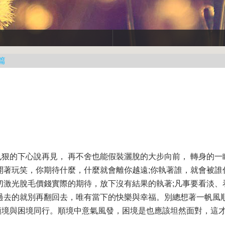
篇
狠的下心說再見， 再不舍也能假裝灑脫的大步向前， 轉身的一
開著玩笑，你期待什麼，什麼就會離你越遠;你執著誰，就會被誰
切
激光脫毛價錢
實際的期待，放下沒有結果的執著;凡事要看淡、
過去的就別再翻回去，唯有當下的快樂與幸福。別總想著一帆風
順境與困境同行。順境中意氣風發，困境是也應該坦然面對，這