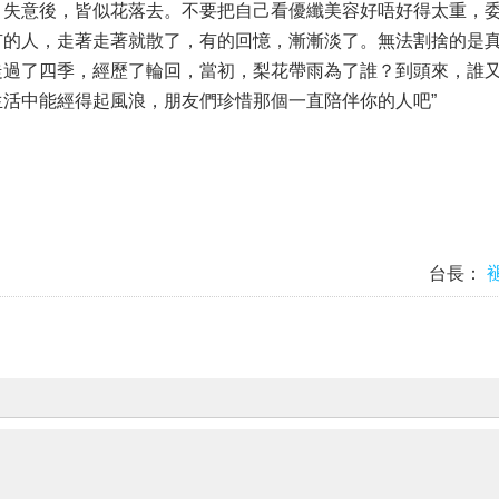
，失意後，皆似花落去。不要把自己看
優纖美容好唔好
得太重，
有的人，走著走著就散了，有的回憶，漸漸淡了。無法割捨的是
走過了四季，經歷了輪回，當初，梨花帶雨為了誰？到頭來，誰
生活中能經得起風浪
，朋友們珍惜那個一直陪伴你的人吧”
台長：