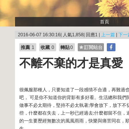
首頁
2016-06-07 16:30:16| 人氣1,858| 回應1 |
上一篇
|
下一
推薦
1
收藏
0
轉貼
0
訂閱站台
不離不棄的才是真愛
很佩服那種人，只要知道了一段感情不合適，再難過也
吧， 可是你不知道你的背影有多好看。生活總和我們
做事不必太期待，堅持不必太執著;學會放下，放下不
些，什麼都在失去，上一秒已經過去;什麼都留不住，
的一生要歷經無數次的風風雨雨，快樂與痛苦同在，
生。