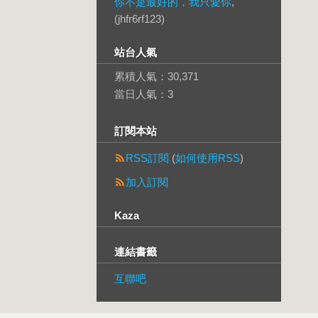
你不是最好的，我只愛你
,
(jhfr6rf123)
站台人氣
累積人氣：
30,371
當日人氣：
3
訂閱本站
RSS訂閱
(
如何使用RSS
)
加入訂閱
Kaza
連結書籤
互聯吧