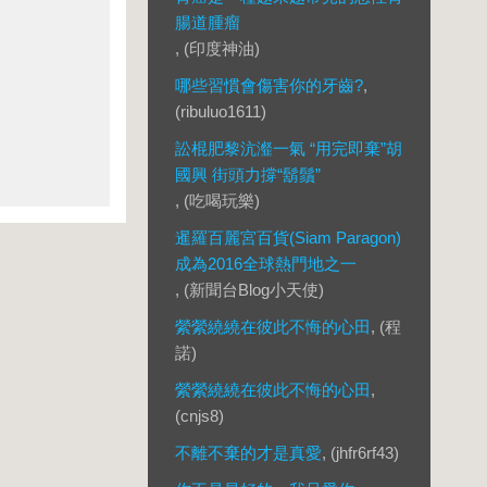
腸道腫瘤
, (印度神油)
哪些習慣會傷害你的牙齒?
,
(ribuluo1611)
訟棍肥黎沆瀣一氣 “用完即棄”胡
國興 街頭力撐“鬍鬚”
, (吃喝玩樂)
暹羅百麗宮百貨(Siam Paragon)
成為2016全球熱門地之一
, (新聞台Blog小天使)
縈縈繞繞在彼此不悔的心田
, (程
諾)
縈縈繞繞在彼此不悔的心田
,
(cnjs8)
不離不棄的才是真愛
, (jhfr6rf43)