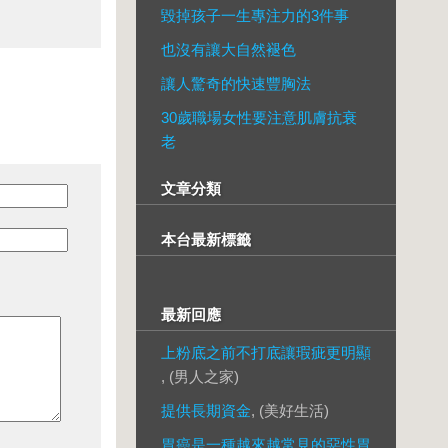
毀掉孩子一生專注力的3件事
也沒有讓大自然褪色
讓人驚奇的快速豐胸法
30歲職場女性要注意肌膚抗衰
老
文章分類
本台最新標籤
最新回應
上粉底之前不打底讓瑕疵更明顯
, (男人之家)
提供長期資金
, (美好生活)
胃癌是一種越來越常見的惡性胃