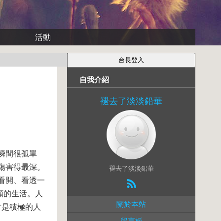
活動
自我介紹
褪去了淡淡鉛華
瞬間很孤單
傷害得最深。
褪去了淡淡鉛華
看開、看透一
順的生活。人
關於本站
才是積極的人
留言板