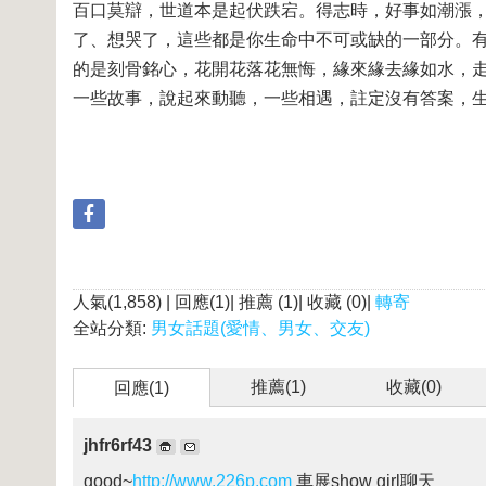
百口莫辯，世道本是起伏跌宕。得志時，好事如潮漲
了、想哭了，這些都是你生命中不可或缺的一部分。
的是刻骨銘心，花開花落花無悔，緣來緣去緣如水，
一些故事，說起來動聽，一些相遇，註定沒有答案，
人氣(1,858) | 回應(1)| 推薦 (
1
)| 收藏 (
0
)|
轉寄
全站分類:
男女話題(愛情、男女、交友)
推薦(
1
)
收藏(
0
)
回應(1)
jhfr6rf43
good~
http://www.226p.com
車展show girl聊天