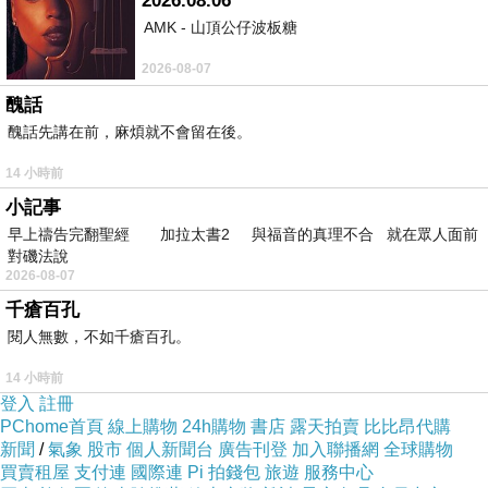
2026.08.06
毀掉孩子一生專注力的3件事，或許你正在
AMK - 山頂公仔波板糖
做
2026-08-07
醜話
醜話先講在前，麻煩就不會留在後。
14 小時前
小記事
早上禱告完翻聖經 加拉太書2 與福音的真理不合 就在眾人面前
對磯法說
2026-08-07
千瘡百孔
閱人無數，不如千瘡百孔。
14 小時前
登入
註冊
PChome首頁
線上購物
24h購物
書店
露天拍賣
比比昂代購
新聞
/
氣象
股市
個人新聞台
廣告刊登
加入聯播網
全球購物
買賣租屋
支付連
國際連
Pi 拍錢包
旅遊
服務中心