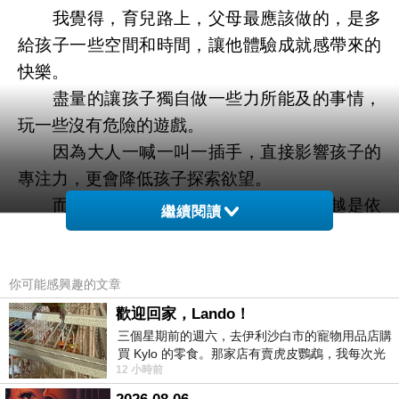
我覺得，育兒路上，父母最應該做的，是多
給孩子一些空間和時間，讓他體驗成就感帶來的
快樂。
盡量的讓孩子獨自做一些力所能及的事情，
玩一些沒有危險的遊戲。
因為大人一喊一叫一插手，直接影響孩子的
專注力，更會降低孩子探索欲望。
而且，大人越是幫忙、限制，孩子就越是依
繼續閱讀
賴，愛使小性子。
culturelle益生菌香港也能買到，
康萃樂
主要採用
的益生菌菌種為鼠李糖乳桿菌，它是目前研究最
你可能感興趣的文章
多的益生菌，對人體健康很有好處。雖然
歡迎回家，Lando！
三個星期前的週六，去伊利沙白市的寵物用品店購
culturelle是美國品牌，但在香港也能夠買到，兒
買 Kylo 的零食。那家店有賣虎皮鸚鵡，我每次光
童益生菌很受香港人歡迎，它能夠呵護孩子的腸
12 小時前
顧都會去看一下。他們偶爾會引進 C
胃健康提升孩子的免疫力。