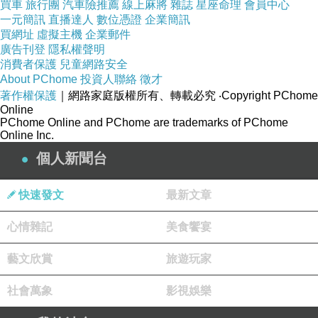
買車
旅行團
汽車險推薦
線上麻將
雜誌
星座命理
會員中心
一元簡訊
直播達人
數位憑證
企業簡訊
買網址
虛擬主機
企業郵件
廣告刊登
隱私權聲明
消費者保護
兒童網路安全
About PChome
投資人聯絡
徵才
著作權保護
｜網路家庭版權所有、轉載必究
‧Copyright PChome
Online
PChome Online and PChome are trademarks of PChome
Online Inc.
個人新聞台
快速發文
最新文章
心情雜記
美食饗宴
藝文欣賞
旅遊玩家
社會萬象
影視娛樂