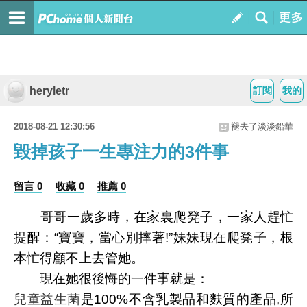
heryletr
訂閱
我的
2018-08-21 12:30:56
褪去了淡淡鉛華
毀掉孩子一生專注力的3件事
留言 0
收藏 0
推薦 0
哥哥一歲多時，在家裏爬凳子，一家人趕忙
提醒：“寶寶，當心別摔著!”妹妹現在爬凳子，根
本忙得顧不上去管她。
現在她很後悔的一件事就是：
兒童益生菌
是100%不含乳製品和麩質的產品,所