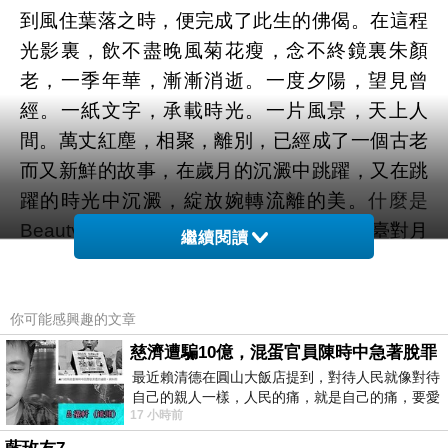
到風住葉落之時，便完成了此生的佛偈。在這程
光影裏，飲不盡晚風菊花瘦，念不終鏡裏朱顏
老，一季年華，漸漸消逝。一度夕陽，望見曾
經。一紙文字，承載時光。一片風景，天上人
間。萬丈紅塵，相聚，離別，已經成了一個古老
而又新鮮的故事，在歲月的沉澱中跳躍，又在跳
躍的時光中沉澱，綻放婉轉流離的美。
什麼是
Beauty Box
曲一首春江花月夜，醉一場樓臺對月
繼續閱讀
飲。念一段難忘伴今宵，抒一篇年華談過往。有
些相遇平淡無奇，卻留給我今生最深的癡迷。昏
暗的月色，映照你朦朧的臉頰，你留在紙箋上的
你可能感興趣的文章
繾倦情絲，凝視你如水的清眸幽怨，不知你溫柔
慈濟遭騙10億，混蛋官員陳時中急著脫罪
最近賴清德在圓山大飯店提到，對待人民就像對待
的懷抱能容下幾世的情緣？
自己的親人一樣，人民的痛，就是自己的痛，要愛
17 小時前
民如親，說的這麼好聽，實際上根本沒做
站在相思海的中央，掬起一汪剪不斷的清水，折