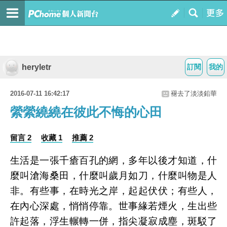
heryletr
訂閱
我的
2016-07-11 16:42:17
褪去了淡淡鉛華
縈縈繞繞在彼此不悔的心田
留言 2
收藏 1
推薦 2
生活是一張千瘡百孔的網，多年以後才知道，什
麼叫滄海桑田，什麼叫歲月如刀，什麼叫物是人
非。有些事，在時光之岸，起起伏伏；有些人，
在內心深處，悄悄停靠。世事緣若煙火，生出些
許起落，浮生輾轉一併，指尖凝寂成塵，斑駁了