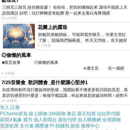
藍玫友7
疊成濃濃而深深的溫柔，為你，傾盡一世的愛
三師兄三師兄 給你糖葫蘆！ 哈哈哈，把你的嘴糊起來 讓你不能跟上天
說我壞話 好吧！玩打蟑螂是有點髒 那一起來去看白海豚飛躍
戀。世間所有的幸福，在與你相視的瞬間，嫣然
23 小時前
一笑成燦爛的花。望著被你寵溺的情節，所有的
花瓣上的露珠
故事在季節的書頁上，定格成一段永恆的歷史。
帥氣阿弟被調線， 可能和我常聊天， 作業主管紅
了眼， 阻隔我們隔兩邊。 昨天又問他， 前天她穿
千百年後，當世事輪回，願我們依然會靜坐詩
5 小時前
什麼顏色衣服， 不經
海，笑成最嫵媚的風景。我的紅塵，
DR
◎偷懶的風車
REBORN呃人
註定與你一起走，便由那抹絢麗的
■寓言故事 ◎偷懶的風車
笑容，撫平遺落在心海寂寥的傷口，把你我的故
⊕潘文良 在一個經
4 小時前
常颳風的山丘上—&m
事，編輯成一部夢幻奇緣的傳說，從此以後，與
7/25音樂會_歌詞體會_是什麼讓心堅持1
你牽牽扯扯，糾糾纏纏。但願這結局，如你所
自從導師創作流行樂旋律的歌後，我開始看不懂更多歌詞寫的意思，真
願
。
真切切感受到什麼是：每個字都認識，串起來就是抓破頭時間！絕對不
25 分鐘前
登入
註冊
一路走來，時光的斑駁若隱若現，被憶起的曾
PChome首頁
線上購物
24h購物
書店
露天拍賣
比比昂代購
經，似夢非夢，穿越寂寥敲打的音符，在文字間
新聞
/
氣象
股市
個人新聞台
廣告刊登
加入聯播網
全球購物
買賣租屋
支付連
國際連
Pi 拍錢包
旅遊
服務中心
綻放出花般的妖嬈。紅塵深處，相遇簡單，相逢