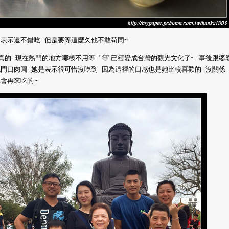
公表示還不錯吃 但是要等這麼久他不敢苟同~
真的 現在熱門的地方哪樣不用等 "等"已經變成台灣的觀光文化了~ 事後跟婆
門口肉圓 她是表示很可惜沒吃到 因為這裡的口感也是她比較喜歡的 沒關係
機會再來吃的~