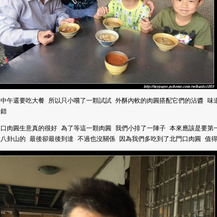
為中午還要吃大餐 所以只小嚐了一顆試試 外酥內軟的肉圓搭配它們的沾醬 味
不錯
門口肉圓生意真的很好 為了等這一顆肉圓 我們小排了一陣子 本來應該是要第
八卦山的 最後卻最後到達 不過也沒關係 因為我們多吃到了北門口肉圓 值得