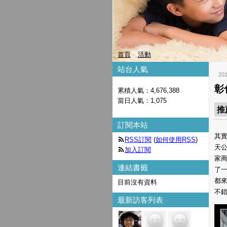
首頁
活動
站台人氣
20
彰
累積人氣：
4,676,388
當日人氣：
1,075
推
訂閱本站
其實
RSS訂閱
(
如何使用RSS
)
天
加入訂閱
家
連結書籤
了
都
目前沒有資料
不錯
最新訪客列表