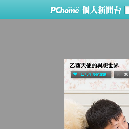
乙酉天使的異想世界
&
1,754
30
愛的鼓勵