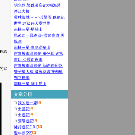
明水然.樂礁溪店&大福海濱
淡江大橋
環球影城~小小兵樂園.侏儸紀
世界.超級任天堂世界
南橫三星-塔關山
馬來西亞最終回~雲頂高原.黑
風洞
南橫三星-庫哈諾辛山
程給
吉隆坡市區觀光-鬼仔巷.迷宮
書店.亞羅街夜市
吉隆坡市區觀光-新峰肉骨茶.
的武
雙子星大樓.國家紡織博物館.
獨立廣場
南橫三星-關山嶺山
文章分類
我的這一家
出國記
出遊記
蘭陽遊記
健行遊記(101)
週年照(22)