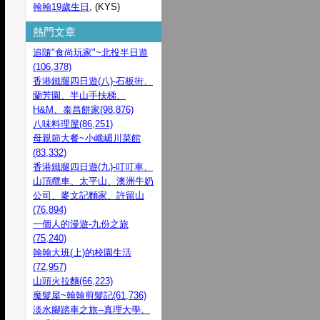
翰翰19歲生日
, (KYS)
熱門文章
追隨"食尚玩家"~北投半日遊
(106,378)
香港鐵腿四日遊(八)-石板街、
蘭芳園、半山手扶梯、
H&M、泰昌餅家(98,876)
八味料理屋(86,251)
母親節大餐~小峨嵋川菜館
(83,332)
香港鐵腿四日遊(九)-叮叮車、
山頂纜車、太平山、澳洲牛奶
公司、麥文記麵家、許留山
(76,894)
一個人的漫遊-九份之旅
(75,240)
翰翰大班(上)的校園生活
(72,957)
山頭火拉麵(66,223)
魔髮屋~翰翰剪髮記(61,736)
淡水腳踏車之旅--真理大學、