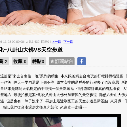
16-11-28 00:00:00| 人氣1,432| 回應0 |
上一篇
|
下一篇
化~八卦山大佛VS天空步道
薦
收藏
轉貼
訂閱站台
2
0
0
這篇是"來去台南住一晚"系列的續集 本來跟爸媽去台南玩的行程排得很豐富 
公不作美 隔天一早雨還是下個不停 原本安排的是戶外的行程去了也沒意思 所
商量結果是轉到天氣穩定的中部找一個景點逛逛 但是臨時計畫真的有點倉促 大
一些地方 最後拍板定案~彰化八卦山大佛外加新興的天空步道 雖然八卦山大佛
來過 但是也有一陣子沒來了 再加上最近剛完工的天空步道是新景點 來見識一
 所以我們從台南退房之後直奔彰化 來這走一走囉~~