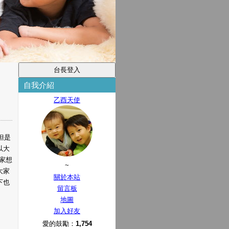
自我介紹
乙酉天使
但是
以大
家想
~
大家
關於本站
下也
留言板
地圖
加入好友
愛的鼓勵：
1,754