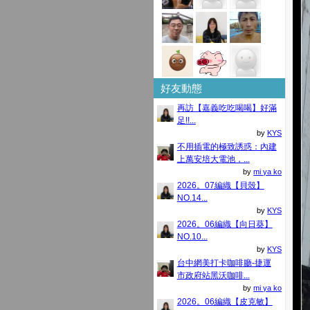
好友動態
再訪【嘉義吃吃喝喝】好滿
足!!...
by
KYS
不用插電的極致誘惑：內建
上萬安培大電池，...
by
mi ya ko
2026。07編織【貝殼】
NO.14...
by
KYS
2026。06編織【向日葵】
NO.10...
by
KYS
台中網美打卡咖啡廳-捷運
市政府站黑沃咖啡...
by
mi ya ko
2026。06編織【皮克敏】