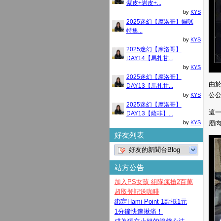
紫皮+岩皮+...
by
KYS
2025迷幻【摩洛哥】貓咪
特集...
by
KYS
2025迷幻【摩洛哥】
DAY14【馬扎甘...
by
KYS
2025迷幻【摩洛哥】
由
DAY13【馬扎甘...
公公
by
KYS
2025迷幻【摩洛哥】
這
DAY13【薩非】...
by
KYS
廟
好友列表
好友的新聞台Blog
站方公告
加入PS女孩 組隊瘋搶2百萬
超取登記送咖啡
綁定Hami Point 1點抵1元
1分鐘快速揪痛！