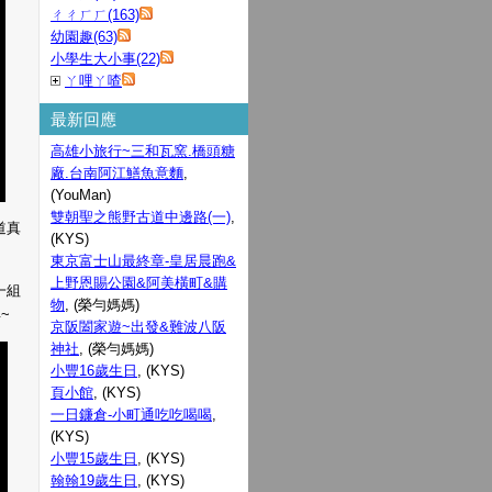
ㄔㄔㄏㄏ(163)
幼園趣(63)
小學生大小事(22)
ㄚ哩ㄚ喳
最新回應
高雄小旅行~三和瓦窯.橋頭糖
廠.台南阿江鱔魚意麵
,
(YouMan)
雙朝聖之熊野古道中邊路(一)
,
道真
(KYS)
東京富士山最終章-皇居晨跑&
上野恩賜公園&阿美橫町&購
一組
物
, (榮勻媽媽)
~
京阪闔家遊~出發&難波八阪
神社
, (榮勻媽媽)
小豐16歲生日
, (KYS)
頁小館
, (KYS)
一日鐮倉-小町通吃吃喝喝
,
(KYS)
小豐15歲生日
, (KYS)
翰翰19歲生日
, (KYS)