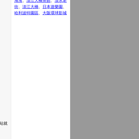
海濱
、
淡江大橋景館
、
淡水老
街
、
淡江大橋
、
日本遊樂園
、
哈利波特園區
、
大阪環球影城
站就