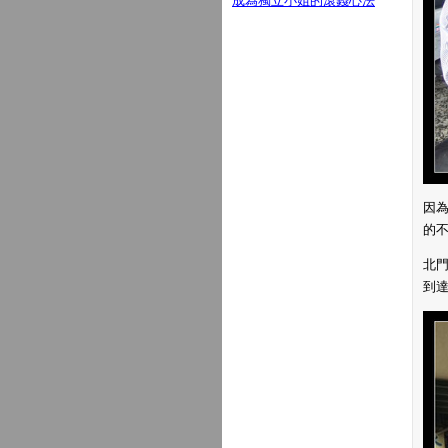
成為獨立小姐的滾錢心法
因
的
北
到達