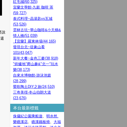
紅毛城(60,325)
宜蘭文學館-九穀 咖啡˙茶
(59,727)
泰式料理~晶湯匙vs瓦城
(53,526)
雲林古坑~華山咖啡&小天梯&
婆說
情人橋(51,039)
 還
【宜蘭】羅東林場(44,165)
發現台北~從象山看
101(43,047)
新年大餐~金色三麥(38,918)
"烘爐地"爬山趣&"北一"玩水
樂(38,173)
自來水博物館-游泳池篇
(28,299)
鶯歌陶土DIY之旅(24,510)
三奇美徑-冬山伯朗大道
(23,676)
本台最新標籤
侏儸紀公園乘船遊
、
明水然.
樂礁溪店
、
礁溪鐵板燒
、
大福