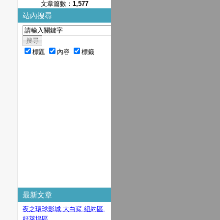
文章篇數：
1,577
站內搜尋
標題
內容
標籤
最新文章
夜之環球影城.大白鯊.紐約區.
好萊塢區