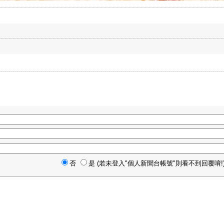
否
是 (若未登入"個人新聞台帳號"則看不到回覆唷!