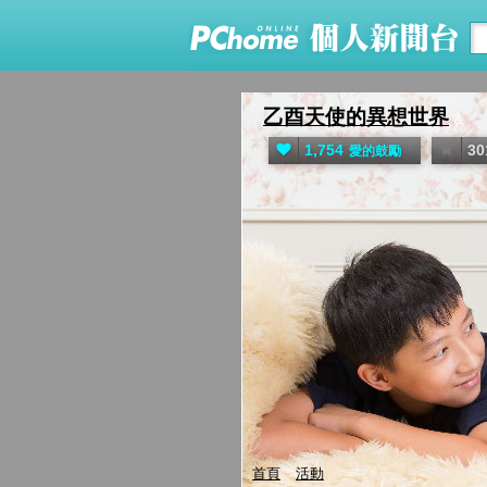
乙酉天使的異想世界
&
1,754
30
愛的鼓勵
首頁
活動