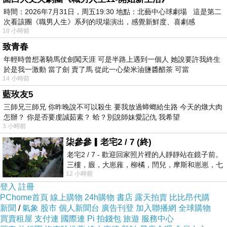
基於給母親與孩子最安靜、舒服、自然的生產
時間：2026年7月31日，周五19:30 地點：北藝中心球劇場 這是第二
過程，拒絕忍受醫院生產剃陰毛、灌腸、禁食、
次看該團《職男人生》系列的現場演出，感覺新鮮度、喜劇感
10 小時前
打點滴、綁胎心監視器、剪會陰、四腳朝天、平
致青春
躺不能動等生產常規流程，及冰冷空間和機械化
年輕時曾想著騎馬仗劍闖天涯 可是半路上遇到一個人 她說要許我終生
口令。頭份鎮山下里後湖的黎振君、徐彩雲夫
於是我一激動 當了劍 賣了馬 從此一心柴米油鹽醬醋茶 可當
妻，選擇人性化的﹁居家生產﹂迎接第二個孩子
14 小時前
的到來。
藍玫友5
三師兄三師兄 你昨晚說不可以殺生 要我放過蟑螂給生路 今天的燉大肉
昨天清晨五點多，從三峽趕來的助產師楊素青
怎辦？ 你是否要虔誠茹素？ 蛤？別說師妹愛記仇 我希望
開心的說，夫妻倆希望孩子七夕出世，昨是預產
3 小時前
期，但上周六檢查時，判斷應會晚個幾天，沒想
柒參參▎老宅2 / 7 (終)
到小孩真貼心。黎振君笑說，可能是和妻子前天
老宅2 / 7 - 歡迎回家照片裡的人靜靜站在鏡子前。
三樓，廄，大崽蕥，柳橘，閆兒，摩斯和崽崽，七
到新竹看古蹟太感動了，加上這幾天和嬰兒﹁有
12 小時前
個人整整齊齊地站在鏡框之外，如同
溝通﹂，才如願。在場者都說﹁七夕出生，以後
登入
註冊
PChome首頁
線上購物
24h購物
書店
露天拍賣
比比昂代購
一定是個多情郎﹂…。
新聞
/
氣象
股市
個人新聞台
廣告刊登
加入聯播網
全球購物
就在這樣輕鬆聊天的氣氛下，彩雲由丈夫和一
買賣租屋
支付連
國際連
Pi 拍錢包
旅遊
服務中心