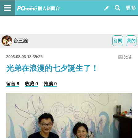
台三線
訂閱
我的
2003-08-06 18:35:25
光爸
光弟在浪漫的七夕誕生了！
留言 8
收藏 0
推薦 0