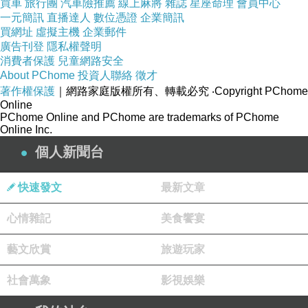
買車
旅行團
汽車險推薦
線上麻將
雜誌
星座命理
會員中心
名女性好友陪伴，度過生產的痛楚。振君在床邊
一元簡訊
直播達人
數位憑證
企業簡訊
準備一盒金莎巧克力，還不時餵妻子喝蜂蜜水，
買網址
虛擬主機
企業郵件
播放大自然海浪的音樂，舒緩情緒，好友幫忙按
廣告刊登
隱私權聲明
消費者保護
兒童網路安全
摩及全程錄影。一歲九個月的大女兒光妹在一旁
About PChome
投資人聯絡
徵才
熟睡。
著作權保護
｜網路家庭版權所有、轉載必究
‧Copyright PChome
Online
助產師帶來的醫藥箱裝有針、優碘、砂布、手
PChome Online and PChome are trademarks of PChome
套、止血鉗、剪刀、臍帶夾、眼藥膏、針線、子
Online Inc.
宮收縮劑、酒精棉球、看護墊、血壓計、聽胎心
個人新聞台
音計。
快速發文
最新文章
她對彩雲說：﹁想上廁所、想做什麼都可以，
想要什麼姿勢就調整﹂，隨時提供生產經驗，耐
心情雜記
美食饗宴
心等候彩雲從陰部開三指到開五指的身體自然變
藝文欣賞
旅遊玩家
化，過程中只交待一件事：﹁對準時鐘，好確定
小嬰孩出生的時間﹂。
社會萬象
影視娛樂
清晨七點半，彩雲感覺羊水破了，大女兒光妹