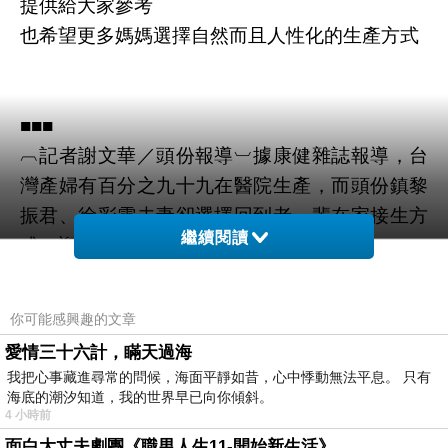
提供給大家參考
也希望更多媽媽選擇自然而且人性化的生產方式
■■■
︹記者謝文華／頭份報導︺據康健雜誌報導，台
灣產婦有百分之九十九在醫院生產，而頭份鎮黎
振君、徐彩雲夫妻卻選擇回到老一輩在家接生方
繼續閱讀
式，迎接新的生命。
徐彩雲昨在丈夫及友人加油陪伴下，躺在臥
房，聽著海浪音樂，由助產師楊素青協助接生，
你可能感興趣的文章
清晨八點三十五分，順利產下一子，全程沒有醫
愛情三十六計，瞞天過海
療行為介入，助產師讓臍帶相連的母子依偎二十
我把心事藏進尋常的問候，海面平靜如昔，心中悸動無法平息。 只有
分鐘，再由孩子的爹親手剪掉臍帶，在場者見證
海底的潮汐知道，我的世界早已向你傾斜。
4 小時前
新生命的誕生，感動的說不出話來。
面白大丈夫劇團《職男人生11-開始新生活》