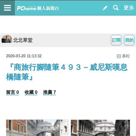
北北草堂
訂閱
我的
2020-03-20 11:13:32
慕松
『商旅行腳隨筆４９３－威尼斯嘆息
橋隨筆』
留言 0
收藏 0
推薦 7