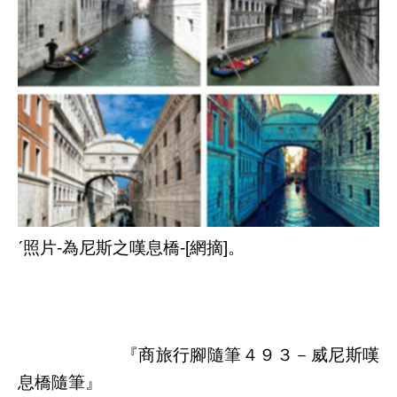
ˊ照片-為尼斯之嘆息橋-[網摘]。
『商旅行腳隨筆４９３－威尼斯嘆
息橋隨筆』