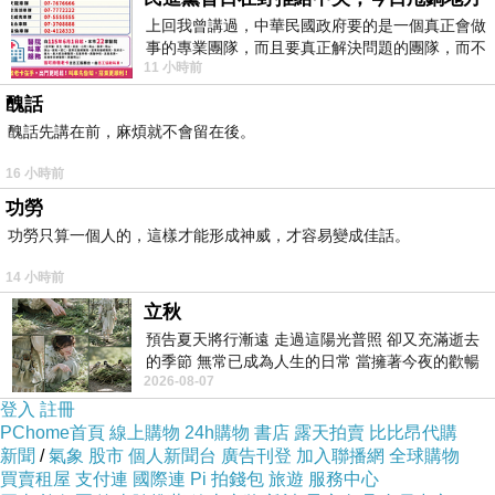
上回我曾講過，中華民國政府要的是一個真正會做
業，可是對於生意興味索然。她協助大哥馬克尼
事的專業團隊，而且要真正解決問題的團隊，而不
斯打點前後，偶而也會參與商談。儘管她對生意
11 小時前
是只會到處甩鍋的雙標團隊，最近民進黨
沒有興趣，但在談判桌上一點也不馬虎。馬克尼
醜話
斯神經大條，有這位刁鑽妹妹之佐理，誰也無法
醜話先講在前，麻煩就不會留在後。
佔到他的便宜。
16 小時前
功勞
我與露薏絲交鋒過多回，要不是老郎深精談
功勞只算一個人的，這樣才能形成神威，才容易變成佳話。
判，早就慘敗在她手下。我深知她的實力，有時
14 小時前
候為了生意，我會裝聾作啞故意讓她超越紅線。
立秋
她在得意洋洋之時，我卻手握訂單內心暗爽！是
預告夏天將行漸遠 走過這陽光普照 卻又充滿逝去
的季節 無常已成為人生的日常 當擁著今夜的歡暢
日她帶我繞逛水都之美，坐入水都之槓多拉船
2026-08-07
舒心 轉眼驟成昨日 而明晨 太陽
上，邊聽船歌邊聽她的風景介紹，十足是趟賞心
登入
註冊
PChome首頁
線上購物
24h購物
書店
露天拍賣
比比昂代購
悅目之旅。其實，遠在此次遊河之前，我與另位
新聞
/
氣象
股市
個人新聞台
廣告刊登
加入聯播網
全球購物
商友之女凱薩琳也曾一起搭船遊過水都。
買賣租屋
支付連
國際連
Pi 拍錢包
旅遊
服務中心