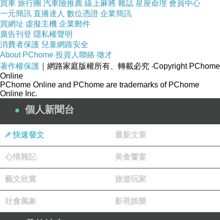
買車
旅行團
汽車險推薦
線上麻將
雜誌
星座命理
會員中心
一元簡訊
直播達人
數位憑證
企業簡訊
二女之長相漂亮之外，無論在個性上或潭派
買網址
虛擬主機
企業郵件
廣告刊登
隱私權聲明
桌上之氣勢截然不同。而上次之遊和恰好遇上面
消費者保護
兒童網路安全
具嘉年華之前夕，因此，對於水都留下深刻的印
About PChome
投資人聯絡
徵才
象。這回與路懿絲同遊，見過聽過一些不同的的
著作權保護
｜網路家庭版權所有、轉載必究
‧Copyright PChome
Online
故事，因此在我心中，對這舉世聞名的水都，又
PChome Online and PChome are trademarks of PChome
Online Inc.
留下了另面的印象。我們船行不久，在我眼前出
個人新聞台
現一座橫跨兩岸之白灰色小橋。露薏絲眼色精明
腦筋靈光，一見到白灰色小橋便迅速的將它帶入
快速發文
最新文章
話題之內。
心情雜記
美食饗宴
她說：「那條白灰色小橋被稱做『嘆息橋』
藝文欣賞
旅遊玩家
（
），它又被稱之為『傷心
The Lament Bridge
社會萬象
影視娛樂
橋』。」我覺得好奇遂追問道：「為啥麼會有這
般悲哀的橋名？」她笑笑回答說：「
It’s a long