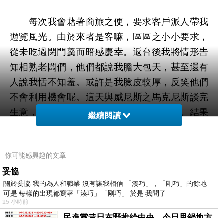
每次我會藉著商旅之便，要求客戶派人帶我
遊覽風光。由於來者是客嘛，區區之小小要求，
從未吃過閉門羹而暗感慶幸。返台後我將情形告
知相熟老闆們，他們都說我膽大包天，甚至還有
人說我恬不知羞。或許是我臉皮較厚，反笑他們
不會利用機會呢。這天與威尼斯之馬克尼斯談完
生意，我又向他提出想走逛威尼斯之意願。結果
繼續閱讀
又是如願以償，由他的妹妹露薏絲陪我逛遊水都
名勝。
你可能感興趣的文章
露薏絲身高
公分，高挑健美笑臉滿掛。
170
妥協
關於妥協 我的為人和職業 沒有讓我相信 「湊巧」，「剛巧」的餘地
今天小妞穿著紫色系列之裝扮，淡紫色套裝加上
可是 每樣的出現都寫著「湊巧」「剛巧」 於是 我問了
淺紫紗帽，還有素紫色的高跟鞋。走起路來裊裊
15 小時前
婷婷，婀娜多姿十分好看。她是威尼斯某商專畢
民進黨昔日在野推給中央，今日甩鍋地方