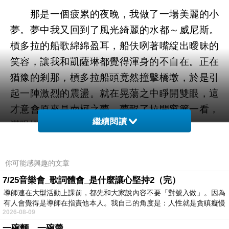
那是一個疲累的夜晚，我做了一場美麗的小
夢。夢中我又回到了風光綺麗的水都～威尼斯。
槓多拉的船歌綿綿盈耳，船伕咧著嘴綻出曖昧的
笑容，讓我和凱薩琳都覺得渾身的不自在。正在
猶豫的剎那，槓多拉船頭竟然撞擊橋墩，於是引
起一陣激烈的震盪。就在晃蕩之中睜開雙眼，這
才意會原來是南柯之夢。夢醒了拉開窗簾一看，
繼續閱讀
滿眼燦爛的陽光令我眼睛幾乎無法睜開。
看看手上腕錶，時針正好指在九點過十分。
你可能感興趣的文章
我眺望著窗外景緻，心湖晃蕩著，此刻竟然興起
7/25音樂會_歌詞體會_是什麼讓心堅持2（完）
了跑趟義大利的念頭。心動立刻行動，電話一撥
導師連在大型活動上課前，都先和大家說內容不要「對號入做」。因為
常用之旅行社接洽，要他們幫我安排一趟南歐之
有人會覺得是導師在指責他本人。我自己的角度是：人性就是貪瞋癡慢
2026-08-09
旅。說巧還是真巧，正好有一團南歐旅行團要
一碗麵，一碗羮