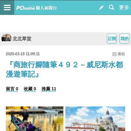
北北草堂
訂閱
我的
2020-03-19 11:09:11
慕松
『商旅行腳隨筆４９２－威尼斯水都
漫遊筆記』
留言 0
收藏 0
推薦 11