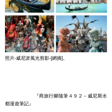
照片-威尼淤風光剪影-[網摘]。
『商旅行腳隨筆４９２－威尼斯水
都漫遊筆記』