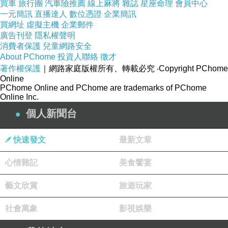
買車
旅行團
汽車險推薦
線上麻將
雜誌
星座命理
會員中心
等她。不一會，她嬝嬝婷婷的出現在我眼
Lobby
一元簡訊
直播達人
數位憑證
企業簡訊
買網址
虛擬主機
企業郵件
前。小妮子兩年未見，變化可真不少，最起碼打
廣告刊登
隱私權聲明
扮上已進步很多啦。女大十八變，終於在她身上
消費者保護
兒童網路安全
About PChome
投資人聯絡
徵才
獲得了印證。禮貌上的寒喧過後，兩人步向她預
著作權保護
｜網路家庭版權所有、轉載必究
‧Copyright PChome
約的槓多拉碼頭走去。水都威尼斯景色依舊，人
Online
PChome Online and PChome are trademarks of PChome
來人往仍然忙碌得不可開交。世界各地慕名而來
Online Inc.
的觀光客，搭乘著聞名的槓多拉（
）穿
Gondola
個人新聞台
梭河面。
快速發文
最新文章
威尼斯全區有五十餘條水道，以及四百多座
心情雜記
美食饗宴
的古蹟橋樑。這些船隻與橋樑，充分的展現出義
大利人的藝術天份。沿河的建築午物群，毗連起
藝文欣賞
旅遊玩家
伏各具特色。河上來往之槓多拉，形形色色，各
社會萬象
影視娛樂
自一路賣弄風情。柔中帶著豪邁的義大利小曲，