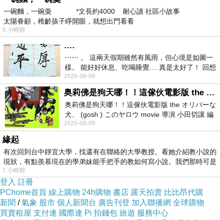
走。此趟行程路經德、法、義、三個國家，中間
一碗麵，一碗羮 *文長約4000 耐心讀 社區小故事
還可駐足希臘和西班牙一夜。行程安排得不錯，
太陽眷顧，稚齡孩子睜開眼，就想出門看看
5 小時前
於是我請他們幫我留個位置，以便藉時同機同
….
行。
⋯⋯ 。 這兩天假期雖然有風雨，但心境是如圖一
樣。 能好好休息、吃喝睡覺.... 真是太好了！ 回想
2026-08-09
起來，以前根本就很難有這
半個月內辦好簽證手續，距離啟程只有一天
奥莉佛是狗天哪！！這傢伙電影版 the オリバーな犬、 (gosh ) このヤロウ movie
餘裕，所以，我電話給凱薩琳行程表，希望她與
奥莉佛是狗天哪！！這傢伙電影版 the オリバーな
我在米蘭國際機場相見，然後一起同赴威尼斯水
犬、 (gosh ) このヤロウ movie 導演 小田切讓 編
2026-08-09
劇: 小田切讓 主演: 小田切讓
都逛遊。啟程之日，首站直飛阿姆斯特丹，再轉
緣起
法蘭克福，之後轉機飛到義大利。一行廿五人順
有次回到台中靜宜大學，找還有在聯絡的大學教授。看她介紹教小說的
利抵達威尼斯，旋即住進假日旅館。旅塵未解大
現狀，有點羨慕現在的學弟妹能手把手的教如何寫小說。我們那時可是
夥已經登上槓多拉，忙不及待的要去體會，這個
7 小時前
登入
註冊
聞名遐邇之水都，所展現出來的迷人風采。
PChome首頁
線上購物
24h購物
書店
露天拍賣
比比昂代購
新聞
/
氣象
股市
個人新聞台
廣告刊登
加入聯播網
全球購物
買賣租屋
支付連
國際連
Pi 拍錢包
旅遊
服務中心
我與凱薩琳有約，所以，我留在飯店的