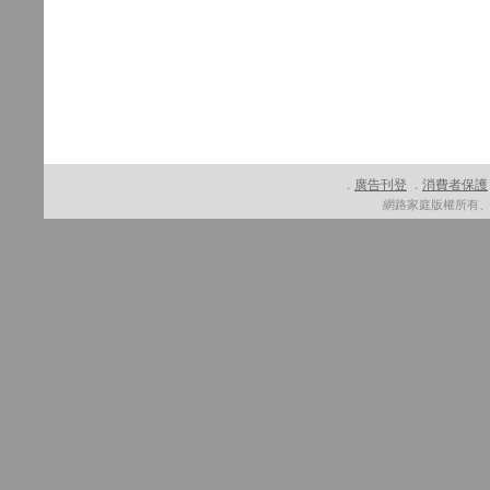
廣告刊登
消費者保護
．
．
網路家庭版權所有、轉載必究