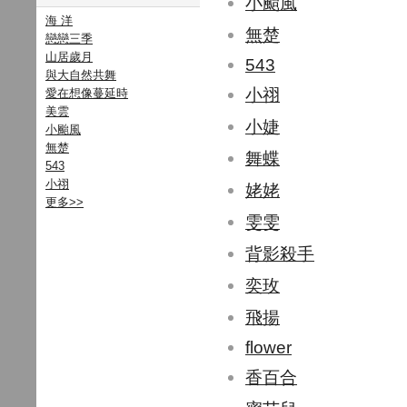
小颱風
海 洋
無楚
戀戀三季
山居歲月
543
與大自然共舞
小祤
愛在想像蔓延時
美雲
小婕
小颱風
無楚
舞蝶
543
小祤
姥姥
更多
>>
雯雯
背影殺手
奕玫
飛揚
flower
香百合