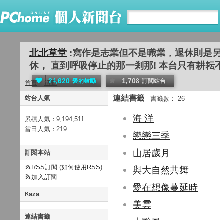
北北草堂
:寫作是志業但不是職業，退休則是
休， 直到呼吸停止的那一剎那! 本台只有耕耘不問收
24,620
1,708
愛的鼓勵
訂閱站台
首頁
活動
連結書籤
站台人氣
書籤數： 26
海 洋
累積人氣：
9,194,511
當日人氣：
219
戀戀三季
山居歲月
訂閱本站
RSS訂閱
(
如何使用RSS
)
與大自然共舞
加入訂閱
愛在想像蔓延時
Kaza
美雲
連結書籤