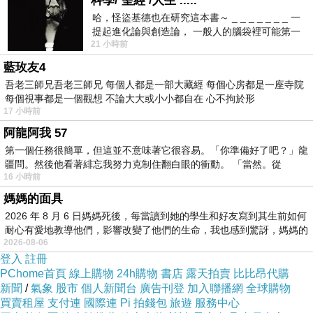
科學/ 聖經 /人生 .....
丼」或「台灣風豚丼」啦。當您旅行日本進入飯
哈，怪盜基德也在研究這本書～ _ _ _ _ _ _ _ 一
提起進化論與創造論， 一般人的腦袋裡可能第一
館，見到牛丼（牛肉）、豚丼（炸豬排）、天丼
21 小時前
時間就有「 進化論很科
（天婦羅）就知道它是屬於哪種蓋飯啦。而
丼飯
藍玫友4
之好吃，除了食材精選之外，米飯也是一大關
吾老三師兄吾老三師兄 每個人都是一部大藏經 每個心房都是一座寺院
每個視事都是一個觀想 不論大大或小小都自在 心不拘於形
鍵。
17 小時前
阿龍阿我 57
米飯最好是現煮熱騰騰的白米飯，古早鄉下
第一個任務很簡單，但這並不意味著它很容易。「你準備好了吧？」龍
也用麥飯當丼底，若只剩下隔夜的剩飯也無所
疆問。然後他看著緋忘我努力克制住翻白眼的衝動。 「當然。從
16 小時前
謂，只要加熱後蓋上美味菜餚，照樣可以吃得津
媽媽的面具
津有味。據日本朋友告知，
日本
最早的丼飯，它
2026 年 8 月 6 日媽媽死後，每當讀到她的學生和好友寫到其生前如何
是寺廟裡的僧侶為了節省時間，嚐試把菜放在飯
耐心有愛地教導他們，影響改變了他們的生命，我也感到驚訝，媽媽的
2026-08-06
上一起吃，這樣可以不需要那麼多碗盤，一個大
登入
註冊
碗就可以搞定它。後來民間也仿效，丼飯就這樣
PChome首頁
線上購物
24h購物
書店
露天拍賣
比比昂代購
新聞
/
氣象
股市
個人新聞台
廣告刊登
加入聯播網
全球購物
在日本逐漸流行起來，之後再經改良遂變成今天
買賣租屋
支付連
國際連
Pi 拍錢包
旅遊
服務中心
日本料理的另類。