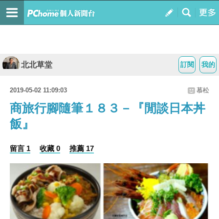
北北草堂
訂閱
我的
2019-05-02 11:09:03
慕松
商旅行腳隨筆１８３－『閒談日本丼
飯』
留言 1
收藏 0
推薦 17