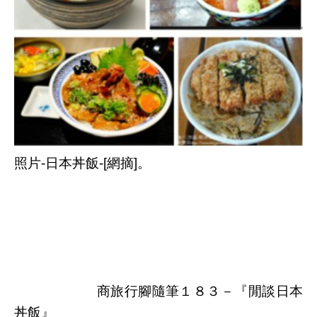
照片-日本丼飯-[網摘]。
商旅行腳隨筆
１８３－『閒談日本
丼飯』