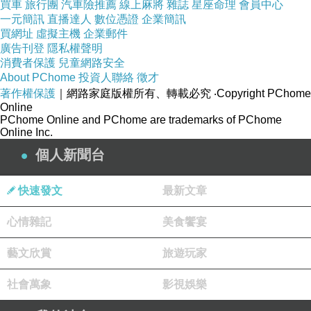
買車
旅行團
汽車險推薦
線上麻將
雜誌
星座命理
會員中心
一元簡訊
直播達人
數位憑證
企業簡訊
買網址
虛擬主機
企業郵件
對日本人來說，丼飯可說是平民料理的代名
廣告刊登
隱私權聲明
詞，就和拉麵一樣的普遍。
各種丼飯之製作
過程
消費者保護
兒童網路安全
About PChome
投資人聯絡
徵才
幾乎大同小異，只是在食材上不一樣罷了。一個
著作權保護
｜網路家庭版權所有、轉載必究
‧Copyright PChome
普通的日本料理師傅，信手拈來就可做出上百種
Online
PChome Online and PChome are trademarks of PChome
的丼飯。長久以來，大家都認為日本料理不夠平
Online Inc.
民化。只要提到它腦子裡就會浮現，一板一眼的
個人新聞台
廚師，加上一絲不苟的動作，還有刻板的招呼語
言，讓人心裡有一種日本料理難學的感覺。
快速發文
最新文章
心情雜記
美食饗宴
其實在日本料理當中，丼飯是準備和製作過
程最簡便的料理。只需運用家中現成的材料，不
藝文欣賞
旅遊玩家
需要啥麼高明的技術，隨時都可以輕鬆地做出一
社會萬象
影視娛樂
碗好吃的丼飯。高中時期，一位居住在台北信義
路的同學家中，開了一家不算大的日式料理店。