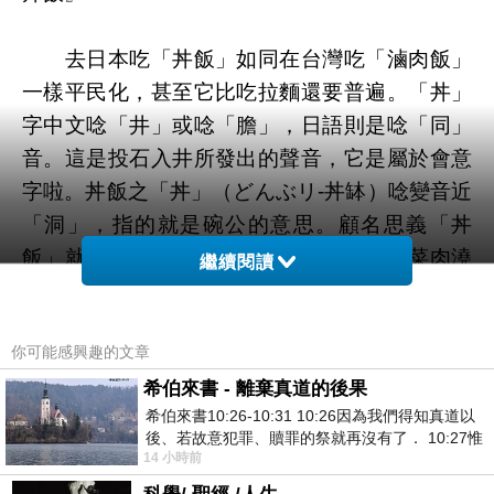
去日本吃「丼飯」如同在台灣吃「滷肉飯」
一樣平民化，甚至它比吃拉麵還要普遍。「丼」
字中文唸「井」或唸「膽」，日語則是唸「同」
音。這是投石入井所發出的聲音，它是屬於會意
字啦。
丼飯之
「
丼
」（
どんぶリ
-
丼缽
）唸變音近
「洞」，
指的就是碗公的意思。顧名思義
「丼
飯」就是用碗公裝的飯，又因飯上舖一層菜肉澆
繼續閱讀
以醬汁，再加個上蓋以保溫，所以，有人也將它
稱做「蓋飯」。
你可能感興趣的文章
所以說，日本丼飯就是蓋飯，它與香港人說
希伯來書 - 離棄真道的後果
希伯來書10:26-10:31 10:26因為我們得知真道以
的「蓋澆飯」或廣東之「叉燒飯」，以及台灣之
後、若故意犯罪、贖罪的祭就再沒有了． 10:27惟
「滷肉飯」等等，都可說是同一系列之飯品。因
14 小時前
有戰懼等候審判和那燒滅眾敵人的烈火
此這些飯品進入日本市場，它們就被冠以「中華