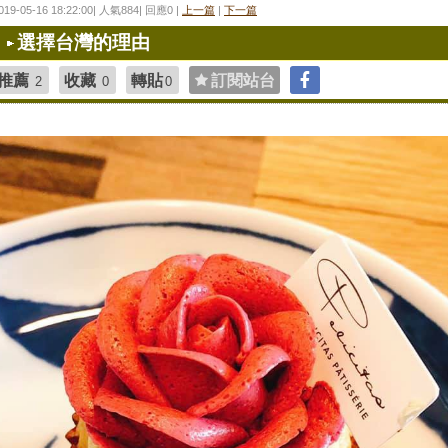
019-05-16 18:22:00| 人氣884| 回應0 |
上一篇
|
下一篇
選擇台灣的理由
推薦
收藏
轉貼
訂閱站台
2
0
0