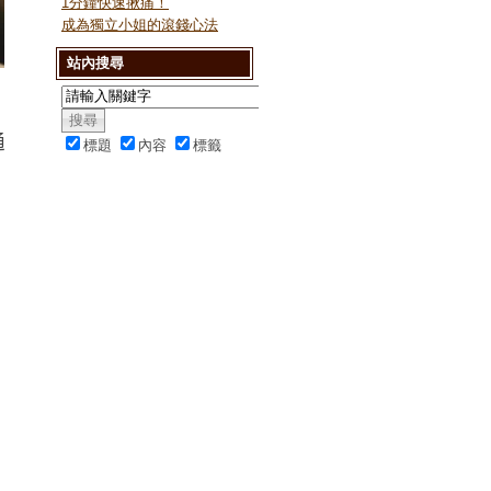
1分鐘快速揪痛！
成為獨立小姐的滾錢心法
站內搜尋
通
標題
內容
標籤