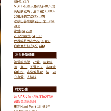
迴(41,217)
MBTI -16型人格測驗(40,462)
長征的戰馬，盾與劍(36,803)
寫書評的方法(35,019)
法鼓山菩薩戒行記。之一(34,
911)
常聲(34,223)
2012的啟示(34,136)
我微笑是因為幸福(30,089)
台南修行前夕(27,446)
本台最新標籤
被愛的慾望
、
小愛
、
結束輪
回
、
登出
、
天選之人
、
吉隆坡
自由行
、
吉隆坡美食
、
情
、
內
心有愛
、
人情味
站方公告
加入PS女孩 組隊瘋搶2百萬
超取登記送咖啡
綁定Hami Point 1點抵1元