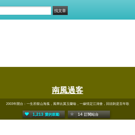
南風過客
2003年開台：一生邪桀山海孤，風華比翼玉蘭喻，一緣情定江湖會，回頭剎是百年歌
1,213
14
愛的鼓勵
訂閱站台