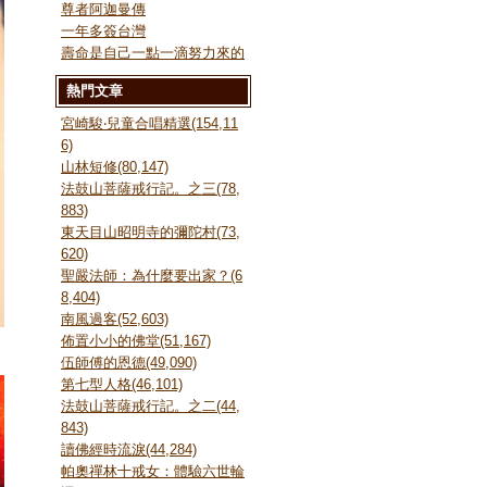
尊者阿迦曼傳
一年多簽台灣
壽命是自己一點一滴努力來的
熱門文章
宮崎駿‧兒童合唱精選(154,11
6)
山林短修(80,147)
法鼓山菩薩戒行記。之三(78,
883)
東天目山昭明寺的彌陀村(73,
620)
聖嚴法師：為什麼要出家？(6
8,404)
南風過客(52,603)
佈置小小的佛堂(51,167)
伍師傅的恩德(49,090)
第七型人格(46,101)
法鼓山菩薩戒行記。之二(44,
843)
讀佛經時流淚(44,284)
帕奧禪林十戒女：體驗六世輪