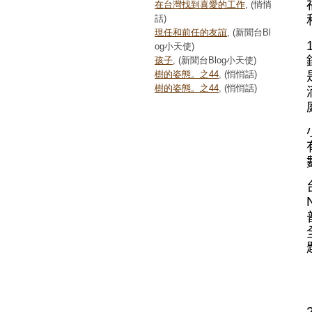
在台灣找到喜愛的工作
, (悄悄
話)
現任和前任的友誼
, (新聞台Bl
og小天使)
孩子
, (新聞台Blog小天使)
樹的姿態。之44
, (悄悄話)
樹的姿態。之44
, (悄悄話)