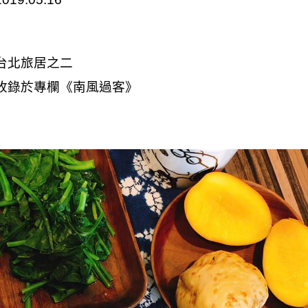
台北旅居之二
收錄於專欄
《
南風過客
》