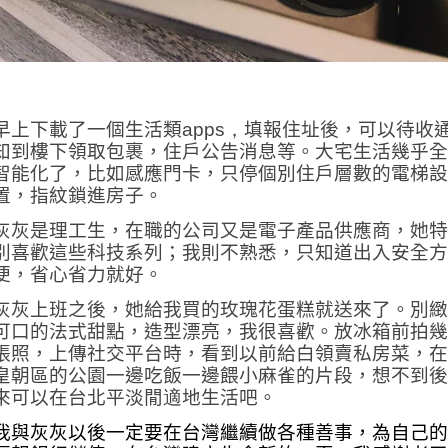
早上下載了一個生活類
apps
，
填報住址後，可以待收
知到樓下領取包裹，住戶公告消息等。大宅生活幾乎全
智能化了，比如感應門卡，只停個別住戶層數的電梯設
置，指紋鎖進房子。
灰灰是理工生
，在職的公司又是電子產品供應商，她特
別喜歡這些科技系列；我則不熟悉，只知道出入安全方
便，省心省力就好。
灰灰上班之後，她給我買的玫瑰花蛋糕就送來了。別緻
可口的法式甜點，造型漂亮，我很喜歡。放冰箱前拍幾
張照，上傳社交平台時，看到以前給白領賣私房菜，在
皇朝區的公園一邊吃飯一邊餵小麻雀的片段，想不到後
來可以在台北平淡閒
適
地生活吧。
我與灰灰以後一定要在台灣繼續做各種善事
，為自己的