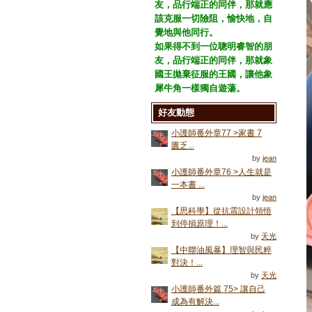
友，品行端正的同伴，那就應
該克服一切險阻，愉快地，自
覺地與他同行。
如果得不到一位聰明睿智的朋
友，品行端正的同伴，那就象
國王拋棄征服的王國，讓他象
犀牛角一樣獨自遊蕩。
好友動態
小護師番外章77 >家書 7
匱乏...
by
jean
小護師番外章76 >人生就是
一本書 ...
by
jean
【思科學】從抗震設計領悟
到停損原理！...
by
天光
【中聯油風暴】理智與民粹
對決！...
by
天光
小護師番外篇 75> 讓自己
成為有解決...