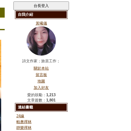
自我介紹
黃曦儀
詩文作家；旅居工作；
關於本站
留言板
地圖
加入好友
愛的鼓勵：
1,213
文章篇數：
1,801
連結書籤
24緣
帕奧禪林
靜樂禪林