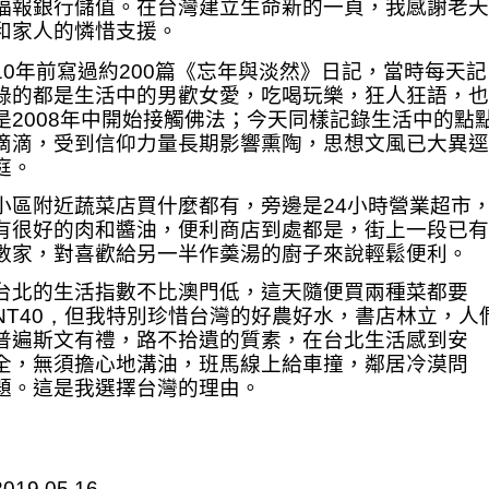
福報銀行儲值
。
在台灣建立生命新的一頁，我感謝老天
和家人的憐惜支援。
10
年前寫過約
200
篇
《忘年與淡然》日記，當時每天記
錄的都是生活中的男歡女愛，吃喝玩樂，狂人狂語，也
是
2008
年中開始接觸佛法；今天同樣記錄生活中的點
滴滴，受到信仰力量長期影響熏陶，思想文風已大異逕
庭。
小區附近蔬菜店
買什麼都有，旁邊是
24
小時營業超市
有很好的肉和醬油，便利商店到處都是，街上一段已有
數家，對喜歡給另一半作羮湯的廚子來說輕鬆便利。
台北的生活指數不比澳門低，這天隨便買兩種菜都要
NT40
，
但我特別珍惜台灣的好農好水，書店林立，人
普遍斯文有禮，路不拾遺的質素，在台北生活感到安
全，無須擔心地溝油，班馬線上給車撞，鄰居冷漠問
題。這是我選擇台灣的理由。
2019.05.16