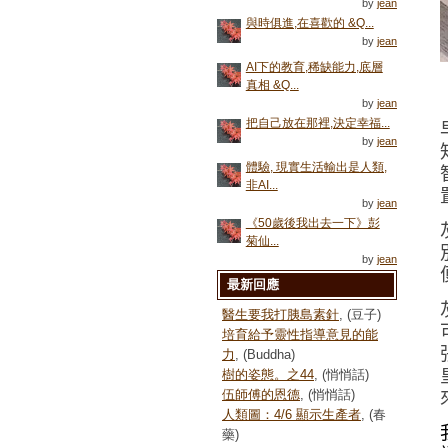
by
jean
與時俱進,在喜歡的 &Q...
by
jean
AI下的教育,稀缺能力,底層
真相 &Q...
by
jean
把自己放在那裡,決定幸福...
by
jean
體驗, 現實生活輸出是人類,
非AI...
by
jean
《50歲後我出去一下》彭
菊仙...
by
jean
最新回應
醫生要我打胰島素針
, (豆子)
培育給予靈性指導意見的能
力
, (Buddha)
樹的姿態。之44
, (悄悄話)
伍師傅的恩德
, (悄悄話)
人類圖：4/6 顯示生產者
, (春
藥)