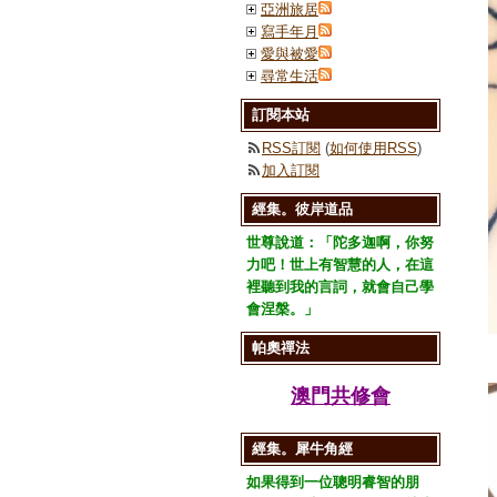
亞洲旅居
寫手年月
愛與被愛
尋常生活
訂閱本站
RSS訂閱
(
如何使用RSS
)
加入訂閱
經集。彼岸道品
世尊說道：「陀多迦啊，你努
力吧！世上有智慧的人，在這
裡聽到我的言詞，就會自己學
會涅槃。」
帕奧禪法
澳門共修會
經集。犀牛角經
如果得到一位聰明睿智的朋