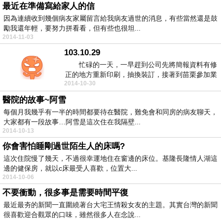
最近在準備寫給家人的信
因為連續收到幾個病友家屬留言給我病友過世的消息，有些當然還是鼓
勵我還年輕，要努力拼看看，但有些也很坦...
2014-11-03
103.10.29
忙碌的一天，一早趕到公司先將簡報資料有修
正的地方重新印刷，抽換裝訂，接著到苗栗參加業
2014-10-30
主10點召開...
醫院的故事~阿雪
每個月我幾乎有一半的時間都要待在醫院，難免會和同房的病友聊天，
大家都有一段故事…阿雪是這次住在我隔壁...
2014-10-13
你會害怕睡剛過世陌生人的床嗎?
這次住院慢了幾天，不過很幸運地住在窗邊的床位。基隆長隆情人湖這
邊的健保房，就以c床最受人喜歡，位置大...
2014-10-06
不要衝動，很多事是需要時間平復
最近最夯的新聞一直圍繞著台大宅王情殺女友的主題。其實台灣的新聞
很喜歡迎合觀眾的口味，雖然很多人在念說...