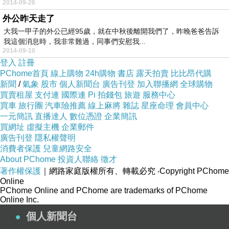
2014-09-26
外公昨天走了
大我一甲子的外公已經95歲，就在中秋後離開我們了，昨晚爸爸告訴
我這個消息時，我非常難過，同事們安慰我...
2014-09-10
登入
註冊
PChome首頁
線上購物
24h購物
書店
露天拍賣
比比昂代購
新聞
/
氣象
股市
個人新聞台
廣告刊登
加入聯播網
全球購物
買賣租屋
支付連
國際連
Pi 拍錢包
旅遊
服務中心
買車
旅行團
汽車險推薦
線上麻將
雜誌
星座命理
會員中心
一元簡訊
直播達人
數位憑證
企業簡訊
買網址
虛擬主機
企業郵件
廣告刊登
隱私權聲明
消費者保護
兒童網路安全
About PChome
投資人聯絡
徵才
著作權保護
｜網路家庭版權所有、轉載必究
‧Copyright PChome
Online
PChome Online and PChome are trademarks of PChome
Online Inc.
個人新聞台