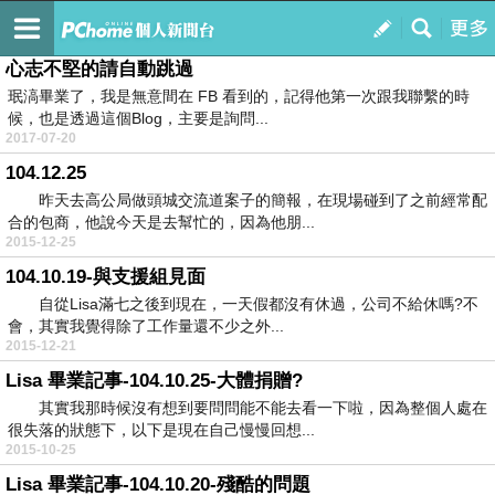
Fisa的家
訂閱
我的
心志不堅的請自動跳過
珉滈畢業了，我是無意間在 FB 看到的，記得他第一次跟我聯繫的時
候，也是透過這個Blog，主要是詢問...
2017-07-20
104.12.25
昨天去高公局做頭城交流道案子的簡報，在現場碰到了之前經常配
合的包商，他說今天是去幫忙的，因為他朋...
2015-12-25
104.10.19-與支援組見面
自從Lisa滿七之後到現在，一天假都沒有休過，公司不給休嗎?不
會，其實我覺得除了工作量還不少之外...
2015-12-21
Lisa 畢業記事-104.10.25-大體捐贈?
其實我那時候沒有想到要問問能不能去看一下啦，因為整個人處在
很失落的狀態下，以下是現在自己慢慢回想...
2015-10-25
Lisa 畢業記事-104.10.20-殘酷的問題