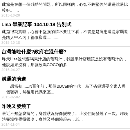
此篇是在想一個殘酷的問題，所以同樣的，心智不夠堅強的還是跳過比
較好。 ...
2015-10-20
Lisa 畢業記事-104.10.18 告別式
此篇很寫實喔，心智不堅強的請不要往下看，不管您是病患還是家屬還
是路人甲乙丙丁都依樣喔...........
2015-10-18
台灣能吃什麼?政府在混什麼?
昨天Lisa說想要喝果汁店的葡萄汁，我說果汁店應該是沒有葡萄汁的，
他說如果沒有，那就改喝COCO的多...
2015-04-27
溝通的演進
想當初......N百年前，那個BBCall的年代，為了省錢還要全家人辦
一個號碼，然後用代碼來區...
2015-02-02
昨晚又發燒了
最近不知怎麼搞的，身體狀況好像變差了。上次住院發燒了三次。昨晚
洗完澡後覺得很冷，身體又整個燒起來，老...
2014-11-04