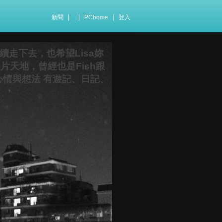
|
|
|
新聞
PChome
登入
續走下去，也希望Lisa妳
這片天地，曾經也是Fish跟
的心情與想法 有遊記、日記、