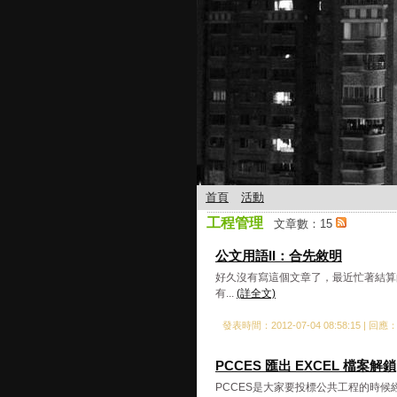
首頁
活動
工程管理
文章數：15
公文用語II：合先敘明
好久沒有寫這個文章了，最近忙著結算
有...
(詳全文)
發表時間：2012-07-04 08:58:15 | 回應
PCCES 匯出 EXCEL 檔案解鎖
PCCES是大家要投標公共工程的時候