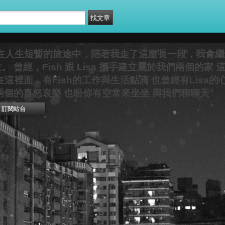
妳在人生短暫的旅途中，陪著我走了這麼長一段，我會繼
曾經，Fish 跟 Lisa 攜手建立屬於我們兩個的家 
 在這裡面，有Fish的工作與生活點滴 也曾經有Lisa
兩個的喜怒哀樂 也盼你有空常來坐坐 與我們聊聊天
訂閱站台