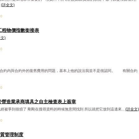
.
(詳全文)
：0
造工程物價指數銜接表
全文)
：0
約內與合約外的復舊費用的問題，基本上他的說法我並不是很認同。 有關合約
：0
於營造業承商填具之自主檢查表上簽章
經被爭到很煩了 剛剛在搜尋資料的時候無意間找到 所以就把它放到這邊來...
(詳全文)
：0
質管理制度