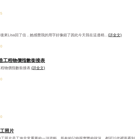
：5
 後來Lisa回了信，她感覺我的用字好像錯了因此今天我在這邊稍...
(詳全文)
：0
份營造工程物價指數銜接表
造工程物價指數銜接表
(詳全文)
：0
：0
工照片
照片是工地非常重要的一項資料，所有的記錄跟實際的狀況，都可以從裡面看到。