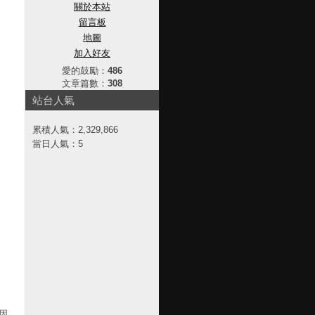
關於本站
留言板
地圖
加入好友
愛的鼓勵：
486
文章篇數：
308
站台人氣
累積人氣：
2,329,866
當日人氣：
5
因