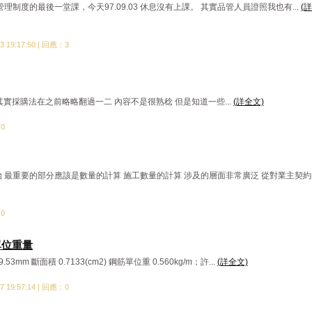
品質管理制度的最後一堂課，今天97.09.03 休息沒有上課。 其實品管人員證照我也有...
(
 19:17:50 | 回應：3
法 其實採購法在之前略略翻過一二 內容不是很熟稔 但是知道一些...
(詳全文)
：0
 最重要的部分應該是數量的計算 施工數量的計算 涉及的層面非常廣泛 從對業主契約
：0
單位重量
.53mm 斷面積 0.7133(cm2) 鋼筋單位重 0.560kg/m；許...
(詳全文)
 19:57:14 | 回應：0