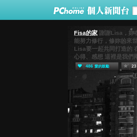
Fisa的家
謝謝Lisa，
能努力修行，修妳的來世。 
Lisa要一起共同打造的
心得、感想 這裡是我們
486
23
愛的鼓勵