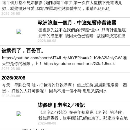
這半個月都不見妳貓影 我們認識半年了 第一次在大廈樓下走道遇見
妳，就覺得好可愛..妳趴在羅馬柱與牆體中間，眼睛巴眨巴眨
2026-08-08
歐洲浪遊一個月 - 中途短暫停留德國
德國原先並不在我們的行程計畫中 只有計畫過境
北部的漢堡市 後因天色已昏暗 故臨時決定在漢
2026-08-08
堡市吃晚餐和過夜
被擱倒了，百份百。
https://youtube.com/shorts/JT4fLHpMfYE?is=uk2_hVbA2IJnlyGW 唯
天空是你的極限，上！ https://youtube.com/shorts/G3a1Jhcu4
2026-08-08
2026/08/08
今天一早到公司 哇~ 打包清的好乾淨啊！ 但上班前 崽崽到現場掃一圈
恩～ 打包的人好可憐喔！ 因為不用一個小時 崽崽又搞到水
2026-08-08
柒參肆▎老宅2／後記
《老宅2／後記》在去年初寫完《老宅》的時候，
我曾經覺得，故事應該已經結束了。那座老宅在地
2026-08-08
震中倒塌，七個人終於離開那片黑暗，