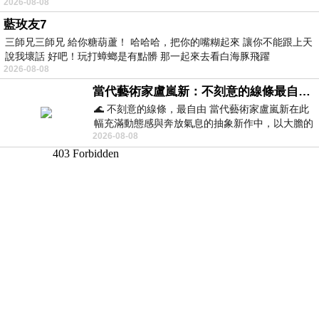
2026-08-08
藍玫友7
三師兄三師兄 給你糖葫蘆！ 哈哈哈，把你的嘴糊起來 讓你不能跟上天
說我壞話 好吧！玩打蟑螂是有點髒 那一起來去看白海豚飛躍
2026-08-08
當代藝術家盧嵐新：不刻意的線條最自由，讓色彩流動、筆觸自己說話
🌊 不刻意的線條，最自由 當代藝術家盧嵐新在此
幅充滿動態感與奔放氣息的抽象新作中，以大膽的
2026-08-08
藍色顏料在白色畫布上揮灑、壓印與流淌