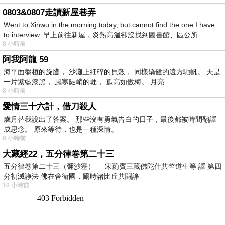
0803&0807走讀新屋巷弄
Went to Xinwu in the morning today, but cannot find the one I have
to interview. 早上前往新屋，炎熱高溫卻沒找到圖書館、區公所
8 小時前
阿我阿龍 59
海平面盤桓的旋鷹， 沙灘上細碎的貝殼， 同樣矯健的遠方馳帆。 天是
一片紫藍漆黑， 風寒陡峭的崕， 孤高如傲梅。 月亮
8 小時前
愛情三十六計，借刀殺人
歲月替我說出了答案。 那些沒有勇氣告白的日子，最後都被時間翻譯
成思念。 原來等待，也是一種深情。
8 小時前
大藏經22，五分律卷第二十三
五分律卷第二十三（彌沙塞） 宋罽賓三藏佛陀什共竺道生等 譯 第四
分初滅諍法 佛在舍衛國，爾時諸比丘共鬪諍
10 小時前