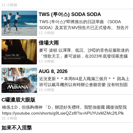
11 小時前
TWS (투어스) SODA SODA
TWS (투어스)*即將推出的日語單曲 《SODA
SODA》及其官方MV預告片已正式發布。 預告片
12 小時前
一經發布， 就引發了粉絲們對這次夏季回
借場大雨
麥可·波頓 以渾厚、低沉、沙啞的音色征服歌迷的
「情歌天王」麥可波頓，在2023年底發現罹患腦
13 小時前
瘤「祈禱早日康復，一切都好」。
AUG 8, 2026
近況更新＊＊本周8/4是入職滿三個月＊＊ 因為上
班可以戴耳機所以有時辦公會聽音樂 沒有特別固
15 小時前
定哪天但就是一周某一天會固定聽'90
C囉濃眉大眼版
橋係土D，但係夠傳神 「D」辦證好失禮咩。我堅強復國 國復強堅我
https://youtube.com/shorts/g9LsieQZzl8?is=hPUYUxMZMc2fLPlk
15 小時前
如來不入涅槃