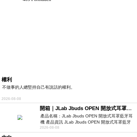
權利
不做事的人總堅持自己有說話的權利。
2026-08-08
開箱｜JLab Jbuds OPEN 開放式耳罩藍牙耳機 - 設計美學，輕巧、透氣、環境音全物理達成！
產品名稱：JLab Jbuds OPEN 開放式耳罩藍牙耳
機 產品資訊 JLab Jbuds OPEN 開放式耳罩藍牙
2026-08-08
耳機評語：非常有特色，值得喜愛美型工