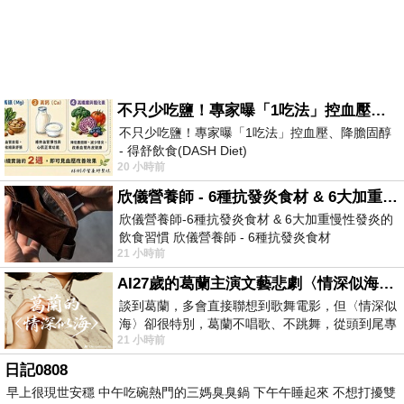
不只少吃鹽！專家曝「1吃法」控血壓、降膽固醇 - 得舒飲食(DASH Diet)
不只少吃鹽！專家曝「1吃法」控血壓、降膽固醇
- 得舒飲食(DASH Diet)
20 小時前
https://www.facebook.com/dietitiansophia/
posts/157966
欣儀營養師 - 6種抗發炎食材 & 6大加重慢性發炎的飲食習慣
欣儀營養師-6種抗發炎食材 & 6大加重慢性發炎的
飲食習慣 欣儀營養師 - 6種抗發炎食材
21 小時前
https://www.facebook.com/photo/?fbid=147
AI27歲的葛蘭主演文藝悲劇〈情深似海〉 #戀上老電影 #葛蘭 #粟子
談到葛蘭，多會直接聯想到歌舞電影，但〈情深似
海〉卻很特別，葛蘭不唱歌、不跳舞，從頭到尾專
21 小時前
心演戲。拍攝期間，經常工作超過12個鐘
日記0808
早上很現世安穩 中午吃碗熱門的三媽臭臭鍋 下午午睡起來 不想打擾雙