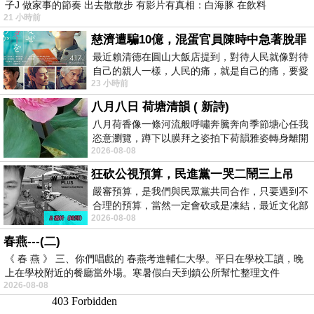
子J 做家事的節奏 出去散散步 有影片有真相：白海豚 在飲料
21 小時前
慈濟遭騙10億，混蛋官員陳時中急著脫罪
最近賴清德在圓山大飯店提到，對待人民就像對待
自己的親人一樣，人民的痛，就是自己的痛，要愛
23 小時前
民如親，說的這麼好聽，實際上根本沒做
八月八日 荷塘清韻 ( 新詩)
八月荷香像一條河流般呼嘯奔騰奔向季節塘心任我
恣意瀏覽，蹲下以膜拜之姿拍下荷韻雅姿轉身離開
2026-08-08
時我把美麗的遐想掛在亭亭葉柄上盼望
狂砍公視預算，民進黨一哭二鬧三上吊
嚴審預算，是我們與民眾黨共同合作，只要遇到不
合理的預算，當然一定會砍或是凍結，最近文化部
2026-08-08
要編列公視和Taiwan plus預算，在110年
春燕---(二)
《 春 燕 》 三、你們唱戲的 春燕考進輔仁大學。平日在學校工讀，晚
上在學校附近的餐廳當外場。寒暑假白天到鎮公所幫忙整理文件
2026-08-08