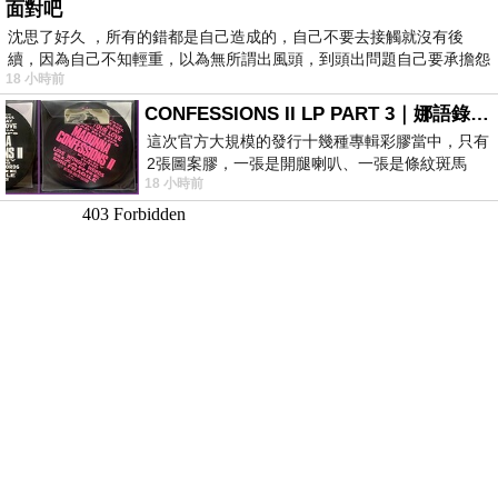
面對吧
沈思了好久 ，所有的錯都是自己造成的，自己不要去接觸就沒有後
續，因為自己不知輕重，以為無所謂出風頭，到頭出問題自己要承擔怨
18 小時前
不
CONFESSIONS II LP PART 3｜娜語錄II LP PART 3
這次官方大規模的發行十幾種專輯彩膠當中，只有
2張圖案膠，一張是開腿喇叭、一張是條紋斑馬
18 小時前
版；目前官網上只剩澳洲商店AU STORE