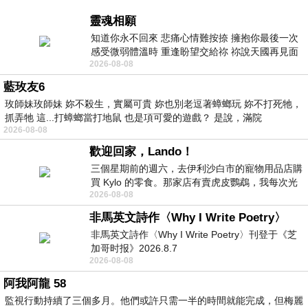
靈魂相願
知道你永不回來 悲痛心情難按捺 擁抱你最後一次
感受微弱體溫時 重逢盼望交給祢 祢說天國再見面
2026-08-08
此刻忍淚說別離 他日靈魂再
藍玫友6
玫師妹玫師妹 妳不殺生，實屬可貴 妳也別老逗著蟑螂玩 妳不打死牠，
抓弄牠 這...打蟑螂當打地鼠 也是項可愛的遊戲？ 是說，滿院
2026-08-08
歡迎回家，Lando！
三個星期前的週六，去伊利沙白市的寵物用品店購
買 Kylo 的零食。那家店有賣虎皮鸚鵡，我每次光
2026-08-08
顧都會去看一下。他們偶爾會引進 C
非馬英文詩作〈Why I Write Poetry〉
非馬英文詩作〈Why I Write Poetry〉刊登于《芝
加哥时报》2026.8.7
2026-08-08
阿我阿龍 58
監視行動持續了三個多月。他們或許只需一半的時間就能完成，但梅麗