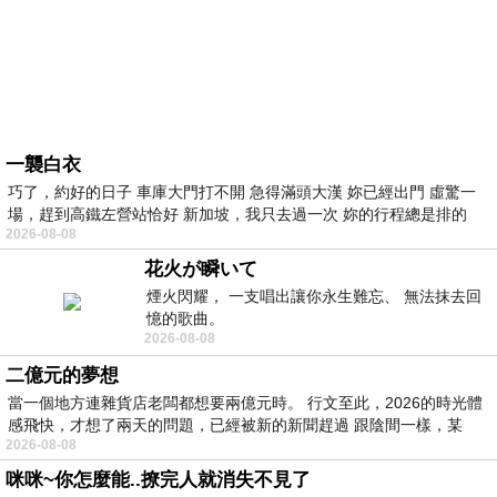
一襲白衣
巧了，約好的日子 車庫大門打不開 急得滿頭大漢 妳已經出門 虛驚一
場，趕到高鐵左營站恰好 新加坡，我只去過一次 妳的行程總是排的
2026-08-08
花火が瞬いて
煙火閃耀， 一支唱出讓你永生難忘、 無法抹去回
憶的歌曲。
2026-08-08
二億元的夢想
當一個地方連雜貨店老闆都想要兩億元時。 行文至此，2026的時光體
感飛快，才想了兩天的問題，已經被新的新聞趕過 跟陰間一樣，某
2026-08-08
咪咪~你怎麼能..撩完人就消失不見了