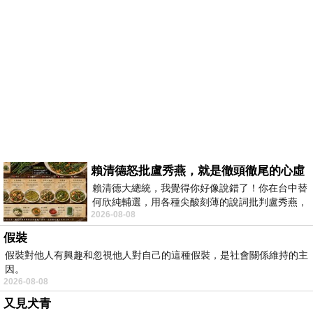
賴清德怒批盧秀燕，就是徹頭徹尾的心虛
賴清德大總統，我覺得你好像說錯了！你在台中替
何欣純輔選，用各種尖酸刻薄的說詞批判盧秀燕，
2026-08-08
罵她施政滿意度輸給陳其邁，甚至還說盧
假裝
假裝對他人有興趣和忽視他人對自己的這種假裝，是社會關係維持的主
因。
2026-08-08
又見犬青