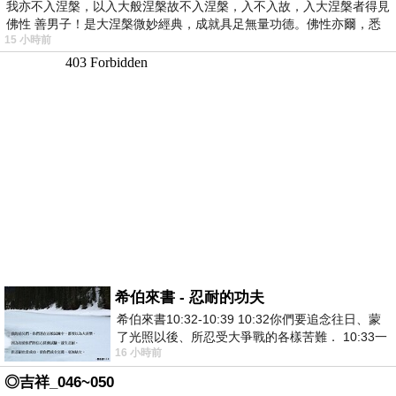
我亦不入涅槃，以入大般涅槃故不入涅槃，入不入故，入大涅槃者得見
佛性 善男子！是大涅槃微妙經典，成就具足無量功德。佛性亦爾，悉
15 小時前
希伯來書 - 忍耐的功夫
希伯來書10:32-10:39 10:32你們要追念往日、蒙
了光照以後、所忍受大爭戰的各樣苦難． 10:33一
16 小時前
面被毀謗、遭患難、成了戲景、叫眾人
◎吉祥_046~050