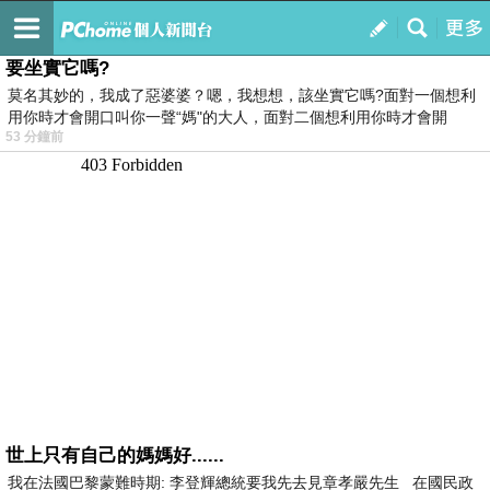
我的
最新文章
要坐實它嗎?
莫名其妙的，我成了惡婆婆？嗯，我想想，該坐實它嗎?面對一個想利
用你時才會開口叫你一聲“媽"的大人，面對二個想利用你時才會開
53 分鐘前
世上只有自己的媽媽好......
我在法國巴黎蒙難時期: 李登輝總統要我先去見章孝嚴先生 在國民政