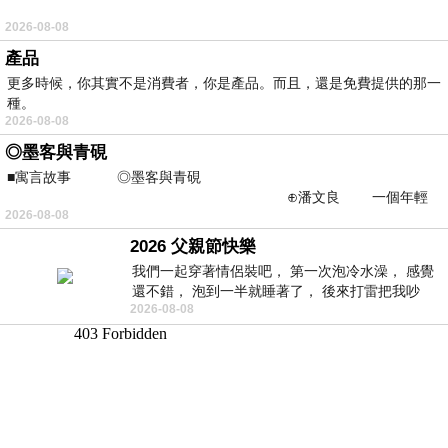
2026-08-08
產品
更多時候，你其實不是消費者，你是產品。而且，還是免費提供的那一
種。
2026-08-08
◎墨客與青硯
■寓言故事 ◎墨客與青硯
⊕潘文良 一個年輕
2026-08-08
的墨客，在京城的古玩肆裡
2026 父親節快樂
我們一起穿著情侶裝吧， 第一次泡冷水澡， 感覺
還不錯， 泡到一半就睡著了， 後來打雷把我吵
2026-08-08
醒， 手