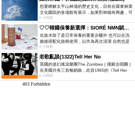
想要瞭解太平山林場的歷史文化，目前在羅東林業
文化園區的各場館有展示，如果對林鐵有興趣，可
6 小時前
以到林鐵館。 這裡展示從山下
♡♡韓國保養新選擇：SIORÉ NMN賦活泡泡化妝水♡♡
化妝水除了是日常保養的重要步驟外 也可以在洗
臉後搭配化妝棉使用，以作為再次清潔 自然也是
6 小時前
我的保養必備品項 不過，我對於化妝
老歌亂談(1322)Tell Her No
英國的迷幻搖滾樂團The Zombies ( 殭屍合唱團 )
在美國共有三首暢銷曲，此首1965的《Tell Her
6 小時前
No》即為其中之一，在告示牌百大單曲