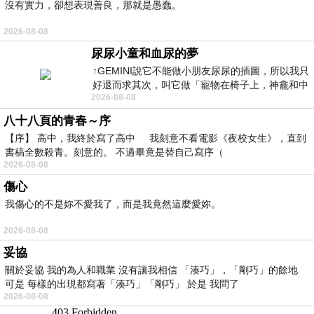
沒有實力，卻想表現善良，那就是愚蠢。
2026-08-08
尿尿小童和血尿的夢
↑GEMINI說它不能做小朋友尿尿的插圖，所以我只
好退而求其次，叫它做「寵物在椅子上，神龕和中
2026-08-08
年人臉孔」的畫了。 六月底
八十八頁的青春～序
【序】 高中，我終於寫了高中 我刻意不看電影《夜校女生》，直到
書稿全數殺青。刻意的。 不過畢竟是替自己寫序（
2026-08-08
傷心
我傷心的不是妳不愛我了，而是我竟然這麼愛妳。
2026-08-08
妥協
關於妥協 我的為人和職業 沒有讓我相信 「湊巧」，「剛巧」的餘地
可是 每樣的出現都寫著「湊巧」「剛巧」 於是 我問了
2026-08-08