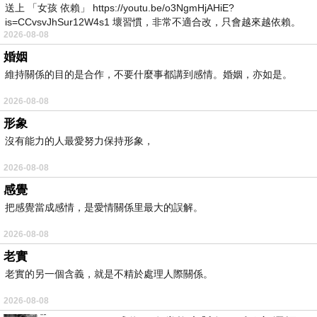
送上 「女孩 依賴」 https://youtu.be/o3NgmHjAHiE?
is=CCvsvJhSur12W4s1 壞習慣，非常不適合改，只會越來越依賴。
2026-08-08
我害怕的
婚姻
維持關係的目的是合作，不要什麼事都講到感情。婚姻，亦如是。
2026-08-08
形象
沒有能力的人最愛努力保持形象，
2026-08-08
感覺
把感覺當成感情，是愛情關係里最大的誤解。
2026-08-08
老實
老實的另一個含義，就是不精於處理人際關係。
2026-08-08