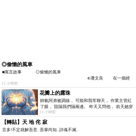
◎偷懶的風車
■寓言故事 ◎偷懶的風車
⊕潘文良 在一個經
11 小時前
常颳風的山丘上—&m
花瓣上的露珠
帥氣阿弟被調線， 可能和我常聊天， 作業主管紅
了眼， 阻隔我們隔兩邊。 昨天又問他， 前天她穿
11 小時前
什麼顏色衣服， 不經
【轉貼】天 地 侘 寂
言多!不定就解吾意..吾輩尚知..詩魂不滅..