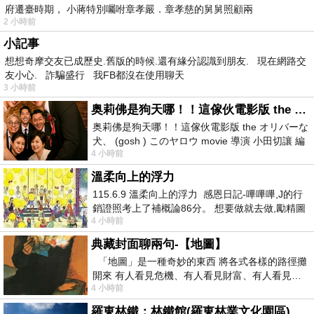
府遷臺時期， 小蔣特別囑咐章孝嚴．章孝慈的舅舅照顧兩
2 小時前
小記事
想想奇摩交友已成歷史.舊版的時候.還有緣分認識到朋友. 現在網路交
友小心. 詐騙盛行 我FB都沒在使用聊天
3 小時前
奥莉佛是狗天哪！！這傢伙電影版 the オリバーな犬、 (gosh ) このヤロウ movie
奥莉佛是狗天哪！！這傢伙電影版 the オリバーな
犬、 (gosh ) このヤロウ movie 導演 小田切讓 編
4 小時前
劇: 小田切讓 主演: 小田切讓
溫柔向上的浮力
115.6.9 溫柔向上的浮力 感恩日記-嗶嗶嗶,J的行
銷證照考上了補概論86分。 想要做就去做,勵精圖
4 小時前
治大成功,也是表法,堅持和努力
典藏封面聊兩句-【地圖】
「地圖」是一種奇妙的東西 將各式各樣的路徑攤
開來 有人看見危機、有人看見財富、有人看見…
4 小時前
從中可以發掘出不同的
羅東林鐵：林鐵館(羅東林業文化園區)