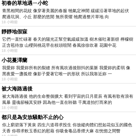
初春的草地遇ㄧ小蛇
青黑相間的花紋 像穿著美麗的春服 牠氣定神閒 緩緩沿著草地的起伏
爬過坑洞、小丘 那麼的悠閒 無所畏懼 牠爬過整片草地 向
18 小時前
靜靜地假寐
它們一直忙碌著 春天的陽光正幫空氣緩緩加溫 樹木催吐著新枒 檸檬樹
正含苞待放 山櫻與桃花早在枝頭喧鬧 春風徐徐吹著 花園中花
18 小時前
小花蔓澤蘭
我愛妳 我愛妳所有的裂縫 所有風吹過後顫抖的葉脈 我愛妳的柔弱 像
黑夜愛一盞孤燈 像影子愛著它唯一的形狀 所以我靠近妳 一
18 小時前
被大海路過後
被大海路過後 他的生命整個擴大 看到宇宙的日月星辰 有風有歌有浪有
風暴 靈魂卻極其安靜 因為他一直在聆聽 千萬道拍打而來的
18 小時前
都只是為安放騷動不止的心
你上窮碧落下黃泉 四生六道尋求投生 你放縱肉體幻想如花似玉的國色
天香 你尋求軟玉香紅的慰藉 你吸食毒品香煙大麻 在恍惚之間瞥