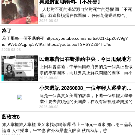
典藏封面聊兩句-【不死藥】
人類對不死的渴望源自於對死亡的恐懼 而「不死
藥」就這樣橫擺在你面前： 任何創傷迅速癒合、
2026-08-08
停止衰老、痛覺消失…堪
為了
為了那每一個不眠的夜 https://youtube.com/shorts/021xLpZ0W9g?
is=9VvB2Aqpnp3WIKzl https://youtu.be/T9R6YZ294Hc?is=
2026-08-08
民進黨昔日在野推給中央，今日甩鍋地方
上回我曾講過，中華民國政府要的是一個真正會做
事的專業團隊，而且要真正解決問題的團隊，而不
2026-08-08
是只會到處甩鍋的雙標團隊，最近民進黨
小朱週記 20260808_一位年輕人逐夢的真實故事
這是一個真實又美麗的故事，下週一位年輕大學畢
業生要去實現她的美國夢，在沒有家裡經濟奧援的
2026-08-08
情況下，靠著自我努力工作累積出國基
藍玫友8
旅人掌櫃旅人掌櫃 我又來找你喝茶囉 帶上三師兄一道來 知己兩三品茗
論道 人生樂事，平常也 窗外秋景盡入眼底 秋風秋葉，愁