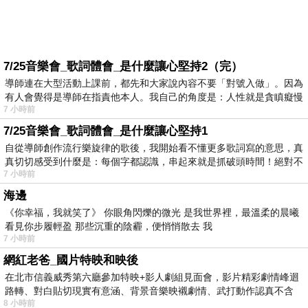
7/25音樂會_歌詞體會_是什麼讓心堅持2（完）
導師連在大型活動上課前，都先和大家說內容不要「對號入做」。因為
有人會覺得是導師在指責他本人。我自己的角度是：人性就是貪瞋癡慢
7 小時前
7/25音樂會_歌詞體會_是什麼讓心堅持1
自從導師創作流行樂旋律的歌後，我開始看不懂更多歌詞寫的意思，真
真切切感受到什麼是：每個字都認識，串起來就是抓破頭時間！絕對不
7 小時前
海邊
《你幸福，我就笑了》 你眼角閃爍的微光 是我世界裡，最溫柔的晨曦
看見你步履輕盈 那些沉重的陰霾，便悄悄散去 我
7 小時前
網紅老爸_國片特映和映後
在北市信義威秀第六廳參加特映+影人劇組見面會，影片精彩劇情峰迴
路轉、對白貼切現實有意涵、背景音樂映襯劇情、武打動作認真不含
8 小時前
糊、