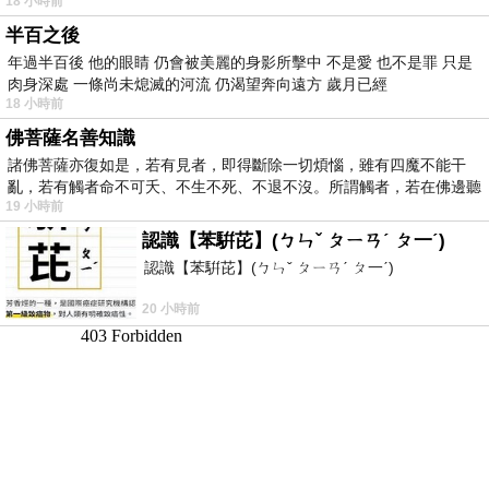
18 小時前
半百之後
年過半百後 他的眼睛 仍會被美麗的身影所擊中 不是愛 也不是罪 只是
肉身深處 一條尚未熄滅的河流 仍渴望奔向遠方 歲月已經
18 小時前
佛菩薩名善知識
諸佛菩薩亦復如是，若有見者，即得斷除一切煩惱，雖有四魔不能干
亂，若有觸者命不可夭、不生不死、不退不沒。所謂觸者，若在佛邊聽
19 小時前
受
認識【苯騈芘】(ㄅㄣˇ ㄆㄧㄢˊ ㄆ一ˊ)
認識【苯騈芘】(ㄅㄣˇ ㄆㄧㄢˊ ㄆ一ˊ)
20 小時前