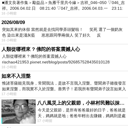
■潘文良著作集＞勵益品＞魚雁千里共今緣＞吉祥_046~050 ▽046_吉
祥。2006.04.02.日 08:21:40 ▽047_吉祥。2006.04.03.一 23:11:
16 小時前
2026/08/09
突如其來的休假 當然就是去找同學弄頭髮啦！ 笑死 選了一個奶灰
色 染出來是淺灰藍 崽崽跟同學兩個人 笑了好久 反
16 小時前
人類從哪裡來 ? 佛陀的答案震撼人心
人類從哪裡來 ? 佛陀的答案震撼人心
rischao421953.pixnet.net/blog/posts/926857528435010128
16 小時前
如來不入涅槃
惟諸菩薩能見我身，常聞我法，是故不言我入涅槃。聲聞弟子雖復發言
如來涅槃，而我實不入於涅槃。善男子！若我所有聲聞弟子說言如來入
17 小時前
八八風災上的父親節，小林村民難以抹滅的痛
今天是父親節，是所有爸爸最好的日子，爸爸就是
天，媽媽就是地；爸爸年輕出去賺錢，媽媽則是處
17 小時前
理家務，職業不分高低貴賤，只有人品才