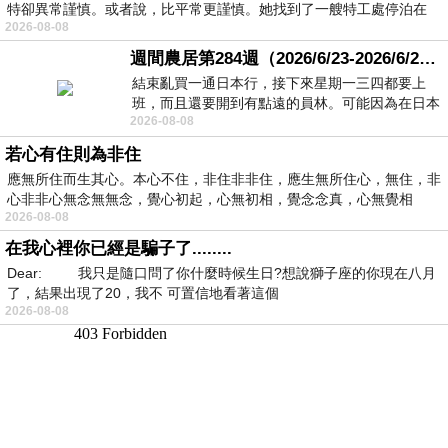
特卻異常謹慎。或者說，比平常更謹慎。她找到了一艘特工處停泊在
2026-08-08
週間農居第284週（2026/6/23-2026/6/24) 夏至 金黃稻浪洋溢豐收喜悅
結束亂買一通日本行，接下來星期一三四都要上
班，而且還要開到有點遠的員林。可能因為在日本
2026-08-08
花不少錢，星期一出門上班時，心裡沒有一
若心有住則為非住
應無所住而生其心。本心不住，非住非非住，應生無所住心，無住，非
心非非心無念無無念，覺心初起，心無初相，覺念念真，心無覺相
2026-08-08
在我心裡你已經是騙子了........
Dear: 我只是隨口問了你什麼時候生日?想說獅子座的你現在八月
了，結果出現了20，我不 可置信地看著這個
2026-08-08