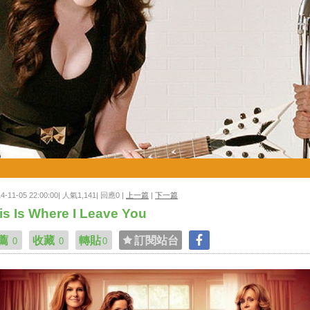
14-11-05 22:00:00| 人氣1,141| 回應0 |
上一篇
|
下一篇
is Is Where I Leave You
薦
收藏
轉貼
訂閱站台
0
0
0