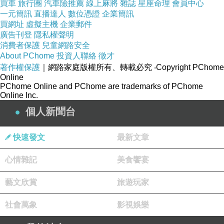
買車
旅行團
汽車險推薦
線上麻將
雜誌
星座命理
會員中心
一元簡訊
直播達人
數位憑證
企業簡訊
買網址
虛擬主機
企業郵件
廣告刊登
隱私權聲明
消費者保護
兒童網路安全
About PChome
投資人聯絡
徵才
著作權保護
｜網路家庭版權所有、轉載必究
‧Copyright PChome
Online
PChome Online and PChome are trademarks of PChome
Online Inc.
個人新聞台
快速發文
最新文章
心情雜記
美食饗宴
藝文欣賞
旅遊玩家
社會萬象
影視娛樂