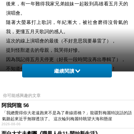
後來，有一年難得我家兄弟姐妹一起殺到高雄看五月天的
演唱會。
隨著大螢幕打上歌詞，年紀漸大，被社會磨得沒骨氣的
我，更懂五月天歌詞的感人。
這次的線上演唱會的最後（不好意思我要暴雷了），
提到怪獸逝去的母親，我哭得好慘。
因為我記得五月天停更（好長一段時間沒再出專輯了），
不知道他們發生什麼事，但真的好希望他們復出喔！
繼續閱讀
還來才知道是怪獸的母親生病過世了。
有時候愛很簡單卻很濃。
你可能感興趣的文章
後來他們安排怪獸的女兒出場，
阿我阿龍 56
關於「死後有生」這件事也是我長大後才學會了。
「我總覺得你大老遠跑來不是為了牽線搭橋？」龍疆對梅麗特說話的語
雖然，雖然（有很多的雖然），有新生命的誕生，
氣聽起來近乎無聊透頂了。 這次輪到梅麗特眺望大海和懸崖
但對故人的思念是無法取代的。
2026-08-06
面白大丈夫劇團《職男人生11-開始新生活》
祝大家新年快樂，