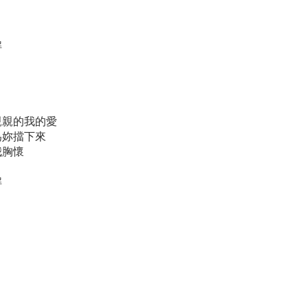
解
親親的我的愛
為妳擋下來
我胸懷
解