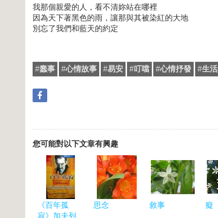
我那個親愛的人，看不清妳站在哪裡
因為天下著黑色的雨，讓那與其被染紅的大地
別忘了我們和藍天的約定
#
蠢事
#
心情故事
#
易安
#
叮噹
#
心情抒發
#
生活
您可能對以下文章有興趣
《百年孤
思念
敘事
癡
寂》加夫列