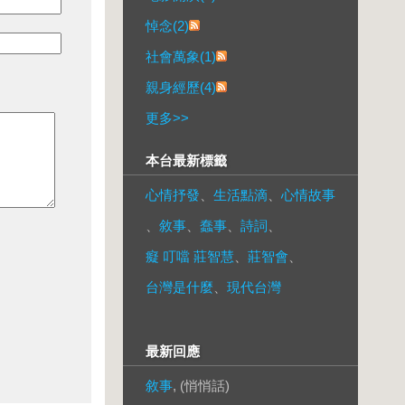
悼念(2)
社會萬象(1)
親身經歷(4)
更多
>>
本台最新標籤
心情抒發
、
生活點滴
、
心情故事
、
敘事
、
蠢事
、
詩詞
、
癡 叮噹 莊智慧
、
莊智會
、
台灣是什麼
、
現代台灣
最新回應
敘事
, (悄悄話)