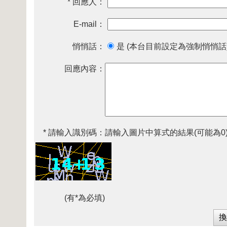
* 回應人：
E-mail：
悄悄話：
是 (本台目前設定為強制悄悄話
回應內容：
* 請輸入識別碼：
請輸入圖片中算式的結果(可能為0
(有*為必填)