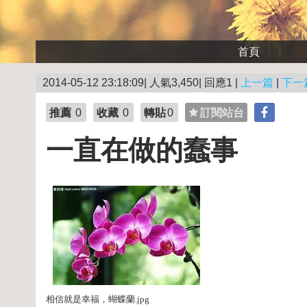
首頁
2014-05-12 23:18:09| 人氣3,450| 回應1 |
上一篇
|
下一
推薦
0
收藏
0
轉貼
0
訂閱站台
一直在做的蠢事
相信就是幸福，蝴蝶蘭.jpg