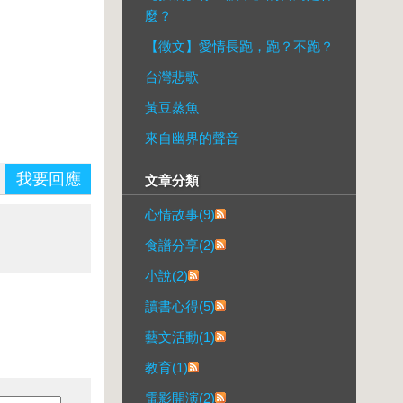
麼？
【徵文】愛情長跑，跑？不跑？
台灣悲歌
黃豆蒸魚
來自幽界的聲音
我要回應
文章分類
心情故事(9)
食譜分享(2)
小說(2)
讀書心得(5)
藝文活動(1)
教育(1)
電影開演(2)