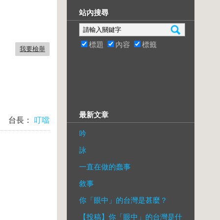
站內搜尋
標題
內容
標籤
我要檢舉
最新文章
台長：
叮噹
吟
詠
一直在做的蠢事
敘事
你「眼中」的台灣是甚麼？
【投稿】你「眼中」的台灣是什