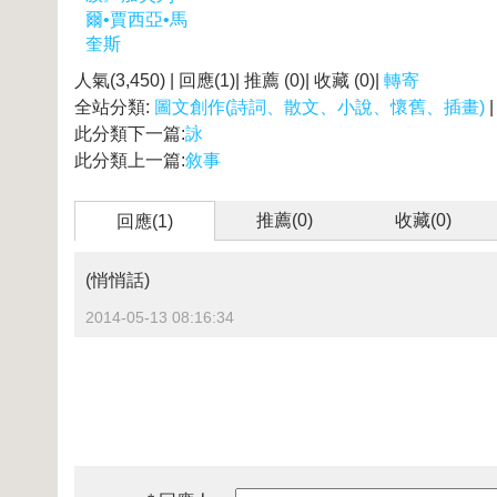
爾•賈西亞•馬
奎斯
人氣(3,450) | 回應(1)| 推薦 (
0
)| 收藏 (
0
)|
轉寄
全站分類:
圖文創作(詩詞、散文、小說、懷舊、插畫)
此分類下一篇:
詠
此分類上一篇:
敘事
推薦(
0
)
收藏(
0
)
回應(1)
(悄悄話)
2014-05-13 08:16:34