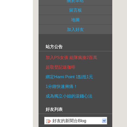
關於本站
留言板
地圖
加入好友
站方公告
加入PS女孩 組隊瘋搶2百萬
超取登記送咖啡
綁定Hami Point 1點抵1元
1分鐘快速揪痛！
成為獨立小姐的滾錢心法
好友列表
好友的新聞台Blog