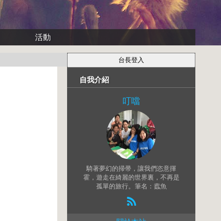
活動
自我介紹
叮噹
騎著夢幻的掃帚，讓我們恣意揮
霍，遊走在綺麗的世界裏，不再是
孤單的旅行。筆名：蠧魚