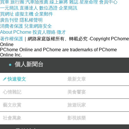
買車
旅行團
汽車險推薦
線上麻將
雜誌
星座命理
會員中心
一元簡訊
直播達人
數位憑證
企業簡訊
買網址
虛擬主機
企業郵件
廣告刊登
隱私權聲明
消費者保護
兒童網路安全
About PChome
投資人聯絡
徵才
著作權保護
｜網路家庭版權所有、轉載必究
‧Copyright PChome
Online
PChome Online and PChome are trademarks of PChome
Online Inc.
個人新聞台
快速發文
最新文章
心情雜記
美食饗宴
藝文欣賞
旅遊玩家
詠
上一篇：
社會萬象
影視娛樂