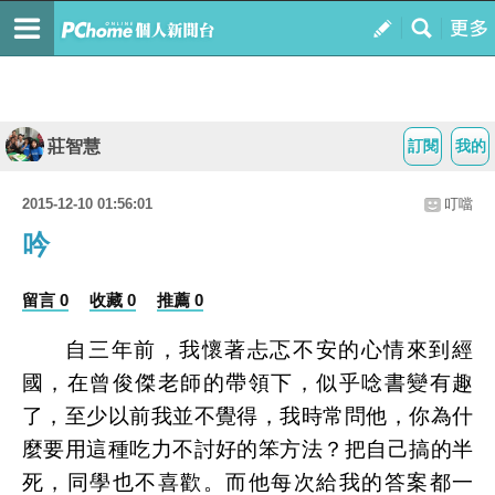
莊智慧
訂閱
我的
2015-12-10 01:56:01
叮噹
吟
留言 0
收藏 0
推薦 0
自三年前，我懷著忐忑不安的心情來到經
國，在曾俊傑老師的帶領下，似乎唸書變有趣
了，至少以前我並不覺得，我時常問他，你為什
麼要用這種吃力不討好的笨方法？把自己搞的半
死，同學也不喜歡。而他每次給我的答案都一