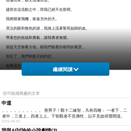
懵懂而來，卻又懵懂而去。
儘管在這流動之中，而我已經不在那裡。
我將開著飛機，衝進另外的天。
哭泣的眼和無色的淚，我身上流著誓死如歸的血。
帶著您的祝福和勇氣，讓我勇者無懼。
當從天空俯看大地，願我們能看到相同的風景。
別忘了，我們和藍天的約定。
如果思念有形狀………
繼續閱讀
我又該用什麼來分析………
EXCEL可不可以………
你可能感興趣的文章
田中的白鷺鷥，無欠缺什麼，山頂的百合花，春天現香味(閩南發音)，
中道
縱然東邊下著雨，我依然相信，彩虹在那裏。
。。。。。。。。。。 善男子！觀十二緣智，凡有四種： 一者下，二
者中，三者上，四者上上。下智觀者不見佛性，以不見故得聲聞道。
2026-08-05
我與AI討論的小說劇情(3)