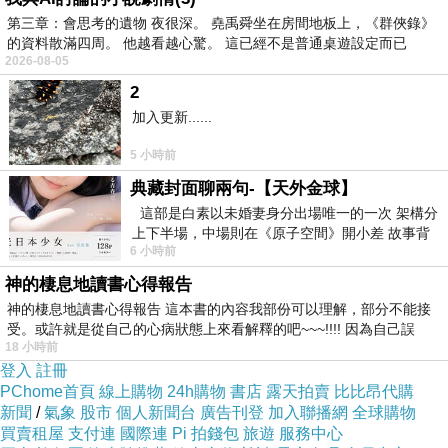
第三章：會思考的遺物 夜很深。 堯禹舜坐在房間地板上，《群俠錄》
的資料散滿四周。 他越看越心驚。 這已經不是普通桌遊設定而已
2026-08-05
2
加入更新......
5 小時前
典藏封面聊兩句-【天外金球】
這部是白素以未婚妻身分出場唯一的一次 架構分
上下半場，中場則在《原子空間》開小差 故事背
6 小時前
景影射西藏境外流亡 地下組織
神的棲息地讀書心得報告
神的棲息地讀書心得報告 這本書的內容我部份可以理解，部分不能接
受。或許就是從自己的心病狀態上來看解釋的吧~~~!!!! 因為自己誤
18 小時前
登入
註冊
PChome首頁
線上購物
24h購物
書店
露天拍賣
比比昂代購
當外界被風雨給蒙蔽
新聞
/
氣象
股市
個人新聞台
廣告刊登
加入聯播網
全球購物
買賣租屋
支付連
國際連
Pi 拍錢包
旅遊
服務中心
它依然溫暖如昔