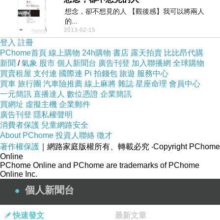
想念，卻不想見的人 【觀後感】我可以將兩人
的...
2013-02-15
登入
註冊
PChome首頁
線上購物
24h購物
書店
露天拍賣
比比昂代購
新聞
/
氣象
股市
個人新聞台
廣告刊登
加入聯播網
全球購物
買賣租屋
支付連
國際連
Pi 拍錢包
旅遊
服務中心
買車
旅行團
汽車險推薦
線上麻將
雜誌
星座命理
會員中心
一元簡訊
直播達人
數位憑證
企業簡訊
買網址
虛擬主機
企業郵件
廣告刊登
隱私權聲明
消費者保護
兒童網路安全
About PChome
投資人聯絡
徵才
著作權保護
｜網路家庭版權所有、轉載必究
‧Copyright PChome
Online
PChome Online and PChome are trademarks of PChome
Online Inc.
個人新聞台
快速發文
最新文章