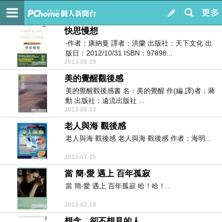
莊智慧
訂閱
我的
快思慢想
‧作者：康納曼 譯者：洪蘭 出版社：天下文化 出
版日：2012/10/31 ISBN：97898...
2013-09-19
美的覺醒觀後感
美的覺醒觀後感書 名：美的覺醒 作(編.譯)者：蔣
勳 出版社：遠流出版社 ...
2013-08-13
老人與海 觀後感
老人與海 觀後感 老人與海 觀後感 作者：海明...
2013-07-15
當 簡‧愛 遇上 百年孤寂
當 簡‧愛 遇上 百年孤寂 哈！哈！...
2013-02-18
想念，卻不想見的人