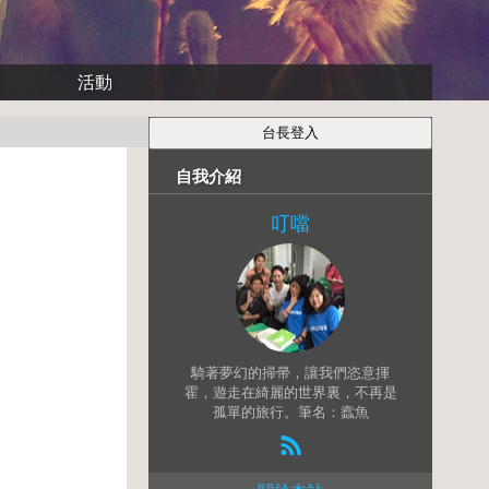
活動
自我介紹
叮噹
騎著夢幻的掃帚，讓我們恣意揮
霍，遊走在綺麗的世界裏，不再是
孤單的旅行。筆名：蠧魚