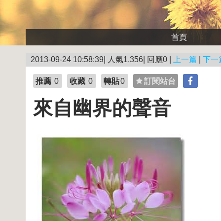
首頁
2013-09-24 10:58:39| 人氣1,356| 回應0 |
上一篇
|
下一
推薦
0
收藏
0
轉貼
0
訂閱站台
來自幽界的聲音