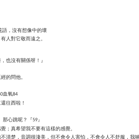
花語，沒有想像中的壞
，有人對它敬而遠之。
醫，也沒有關係呀！』
正經的問他。
。
血氧
60
84
東還往西啦！
』那心跳呢？『
』
59
感覺；真希望我不要有這樣的感覺。
聽不清楚，音調很淒美，但不會令人害怕，不會令人不舒服，我