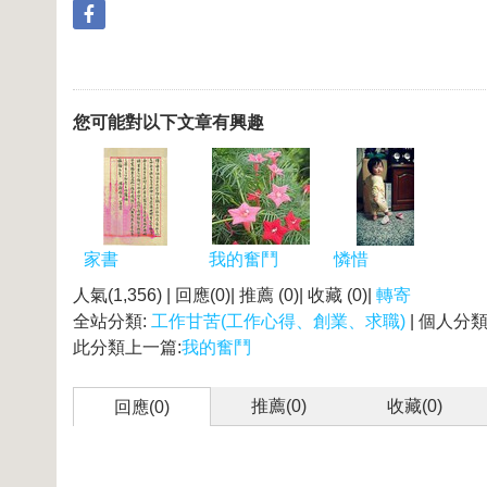
您可能對以下文章有興趣
家書
我的奮鬥
憐惜
人氣(1,356) | 回應(0)| 推薦 (
0
)| 收藏 (
0
)|
轉寄
全站分類:
工作甘苦(工作心得、創業、求職)
| 個人分類
此分類上一篇:
我的奮鬥
推薦(
0
)
收藏(
0
)
回應(0)