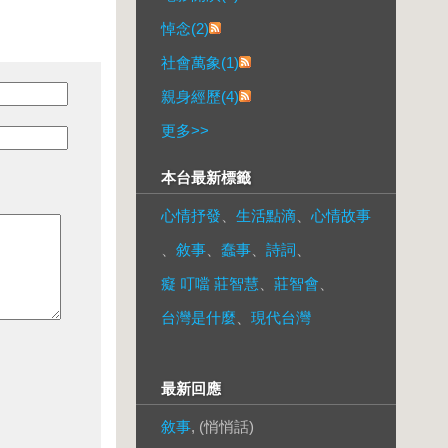
悼念(2)
社會萬象(1)
親身經歷(4)
更多
>>
本台最新標籤
心情抒發
、
生活點滴
、
心情故事
、
敘事
、
蠢事
、
詩詞
、
癡 叮噹 莊智慧
、
莊智會
、
台灣是什麼
、
現代台灣
最新回應
敘事
, (悄悄話)