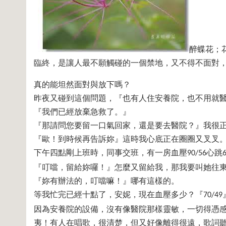
醉蝶花；
臨終，是讓人最不願觸碰的一個禁地，又不得不面對
真的能坦然面對與放下嗎？
昨夜又碰到這個問題，『也有人住安養院，也不用就
『我們已經放棄急救了。』
『那請問您要留一口氣回家，還是要去醫院？』我很
『歐！到時候再告訴妳』這時我心底正在圈圈又叉叉
下午四點剛上班時，同事交班，有一房血壓
心跳
90/56
『叮噹，留給妳囉！』怎麼又留給我，那我要叫她往
『妳有辦法的，叮噹嘛！』哪有這樣的。
等我忙完已經十點了，安妮，現在血壓多少？『
70/49
因為安養院的設備，沒有像醫院那樣靈敏，一切得憑
夷！有人在唱歌，很清楚，但又好像離得很遠，歌詞