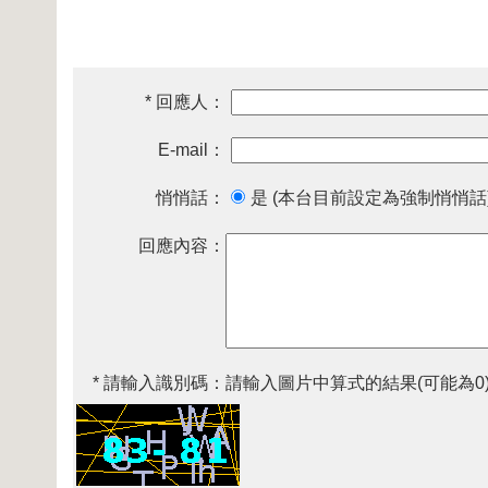
* 回應人：
E-mail：
悄悄話：
是 (本台目前設定為強制悄悄話
回應內容：
* 請輸入識別碼：
請輸入圖片中算式的結果(可能為0