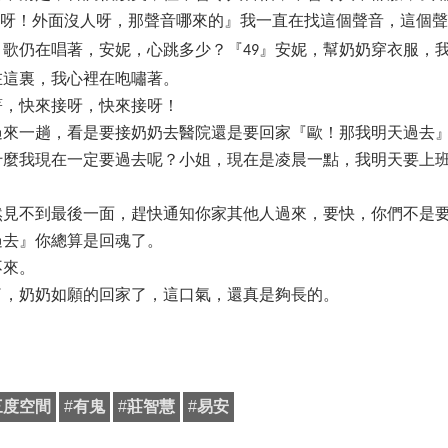
呀！外面沒人呀，那聲音哪來的』我一直在找這個聲音，這個聲
，歌仍在唱著，安妮，心跳多少？『
』安妮，幫奶奶穿衣服，
49
在這裏，我心裡在咆嘯著。
著，快來接呀，快來接呀！
在過來一趟，看是要接奶奶去醫院還是要回家『歐！那我明天過去
什麼我現在一定要過去呢？小姐，現在是凌晨一點，我明天要上
然見不到最後一面，趕快通知你家其他人過來，要快，你們不是
過去』你總算是回魂了。
不來。
了，奶奶如願的回家了，這口氣，還真是夠長的。
三度空間
#
有鬼
#
莊智慧
#
易安