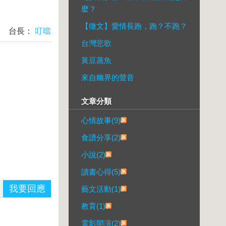
麼？
【徵文】愛情長跑，跑？不跑？
台長：
叮噹
台灣悲歌
黃豆蒸魚
來自幽界的聲音
文章分類
心情故事(9)
食譜分享(2)
小說(2)
讀書心得(5)
我要回應
藝文活動(1)
教育(1)
電影開演(2)