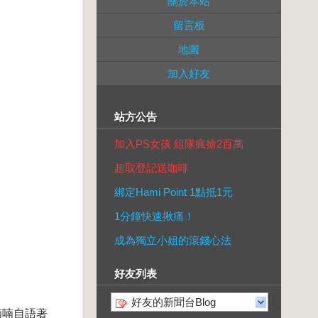
關於本站
留言板
地圖
加入好友
站方公告
加入PS女孩 組隊瘋搶2百萬
超取登記送咖啡
綁定Hami Point 1點抵1元
1分鐘快速揪痛！
成為獨立小姐的滾錢心法
好友列表
好友的新聞台Blog
喃喃自語著