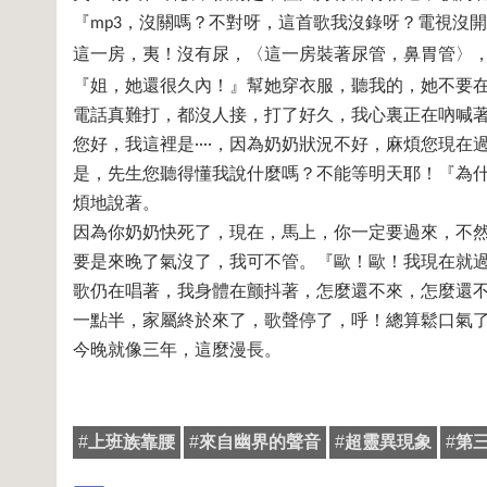
『
，沒關嗎？不對呀，這首歌我沒錄呀？電視沒開
mp3
這一房，夷！沒有尿，〈這一房裝著尿管，鼻胃管〉
『姐，她還很久內！』幫她穿衣服，聽我的，她不要
電話真難打，都沒人接，打了好久，我心裏正在吶喊
您好，我這裡是‧‧‧‧，因為奶奶狀況不好，麻煩您現
是，先生您聽得懂我說什麼嗎？不能等明天耶！『為
煩地說著。
因為你奶奶快死了，現在，馬上，你一定要過來，不
要是來晚了氣沒了，我可不管。『歐！歐！我現在就
歌仍在唱著，我身體在颤抖著，怎麼還不來，怎麼還
一點半，家屬終於來了，歌聲停了，呼！總算鬆口氣
今晚就像三年，這麼漫長。
#
上班族靠腰
#
來自幽界的聲音
#
超靈異現象
#
第