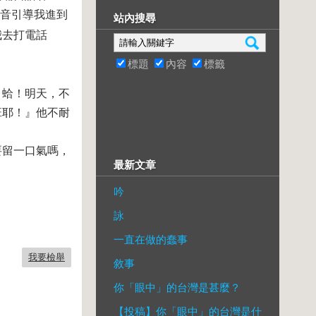
音引導我進到
站內搜尋
我去打電話
標題
內容
標籤
』蛤！明天，不
班耶！』他不耐
要留一口氣嗎，
最新文章
吟
詠
一直在做的蠢事
我要檢舉
敘事
你「眼中」的台灣是甚麼？
【投稿】你「眼中」的台灣是什